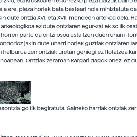
zaizkio, eta kroskoaren egurrezko pieza batzuk baino e
ala ere, pieza horiek bata besteari nola mihiztatuta 
kin dute ontzia XVI. eta XVII. mendeen artekoa dela. Ha
arkeologikoa ez dute ontziaren egur-zatiek soilik osat
 horren parte da ontzi osoa estaltzen duen uharri-tont
ondorioz jakin dute uharri horiek guztiak ontziaren last
n helburua zen ontziak uretan gehiegi ez flotatzea ka
zihoanean. Ontziak zeraman kargari dagokionez, ez d
sasontzia' goitik begiratuta. Gaineko harriak ontziak z