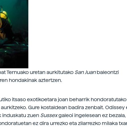
at Ternuako uretan aurkitutako
San Juan
baleontzi
ren hondakinak aztertzen.
utiko itsaso exotikoetara joan beharrik hondoratutako
k aurkitzeko. Gure kostaldean badira zenbait. Odissey
k induskatu zuen
Sussex
galeoi ingelesean ez bezala,
hondoratuetan ez dira urrezko eta zilarrezko milaka tx