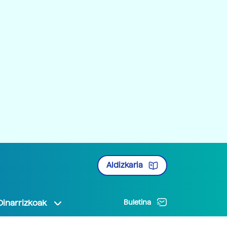
Aldizkaria
Oinarrizkoak
Buletina