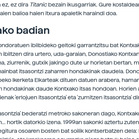
a ez, ez dira
Titanic
bezain ikusgarriak. Gure kostalde
aien balioa haien itxura apaletik haraindi doa.
ako badian
hondoratuen ibilbideko geltoki garrantzitsu bat Kontxa
 ibiltzen dira urtero, uda-garaian, Donostiako Kontxan 
ina, ziurrenik, gutxik jakingo dute ur horietan bertan,
ainbat itsasontzi zaharren hondakinak daudela. Dono
peko Ikerketa Elkarteak dituen datuen arabera, hamar
en hondakinak daude Kontxako itsas hondoan. Horien a
enak 'erlojuen itsasontzia' eta 'zumitzen itsasontzia' di
tsasontzia' bederatzi metroko sakoneran dago, Kontxak
.. hortik datorkio izena. 1999an sakonki aztertu zuten
 egitura osoaren bosten bat soilik kontserbatzen dela: