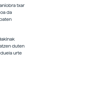
aniobra txar
goa da
 baten
ndakinak
satzen duten
 duela urte