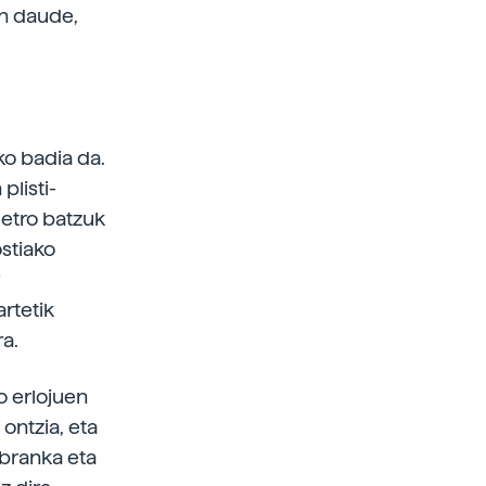
an daude,
ko badia da.
plisti-
 metro batzuk
stiako
rtetik
ra.
o erlojuen
 ontzia, eta
 branka eta