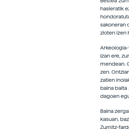
Bestea 'zum
hasieratik 
hondoratut
sakoneran da
zioten izen 
Arkeologia-
Izan ere, z
mendean. Ger
zen. Ontziar
zatien inola
baina baita
dagoen egur
Baina zergat
kasuan, baz
Zumitz-farde