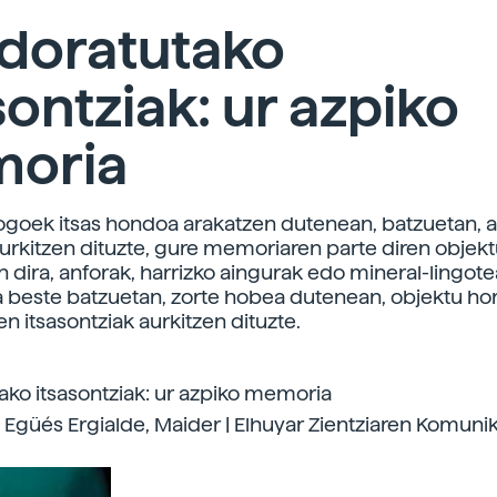
doratutako
sontziak: ur azpiko
oria
logoek itsas hondoa arakatzen dutenean, batzuetan, 
urkitzen dituzte, gure memoriaren parte diren objektu
en dira, anforak, harrizko aingurak edo mineral-lingot
a beste batzuetan, zorte hobea dutenean, objektu ho
n itsasontziak aurkitzen dituzte.
ko itsasontziak: ur azpiko memoria
| Egüés Ergialde, Maider | Elhuyar Zientziaren Komuni