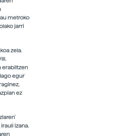
daren
n
lau metroko
lako jarri
koa zela.
II.
n erabiltzen
 dago egur
raginez,
azpian ez
ziaren'
rauli izana.
aren