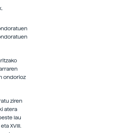
k.
hondoratuen
hondoratuen
ritzako
arraren
en ondorioz
atu ziren
i atera
beste lau
ta XVIII.