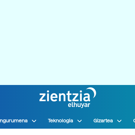
Ingurumena
Teknologia
Gizartea