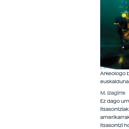
Arkeologo b
euskalduna
M. Izagirre
Ez dago urr
itsasontzia
amerikarra
itsasontzi 