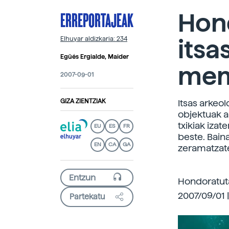
ERREPORTAJEAK
Hon
itsa
Elhuyar aldizkaria: 234
Egüés Ergialde, Maider
mem
2007-09-01
GIZA ZIENTZIAK
Itsas arkeo
objektuak a
txikiak izat
EU
ES
FR
beste. Bain
EN
CA
GA
zeramatzate
Hondoratuta
2007/09/01 
Partekatu