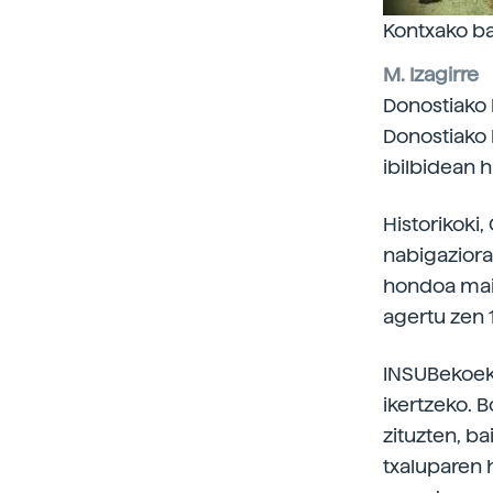
Kontxako ba
M. Izagirre
Donostiako 
Donostiako 
ibilbidean 
Historikoki,
nabigaziora
hondoa maiz
agertu zen 
INSUBekoek 
ikertzeko. 
zituzten, ba
txaluparen h