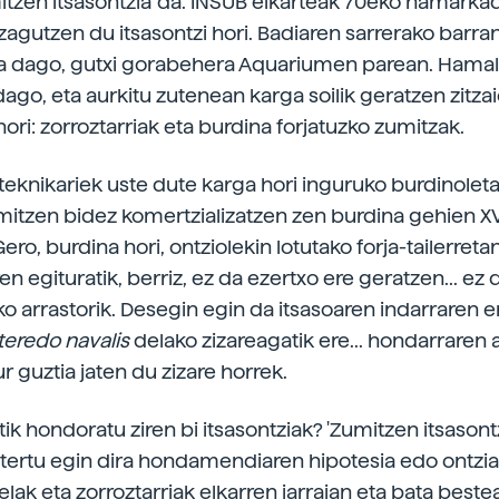
itzen itsasontzia' da. INSUB elkarteak 70eko hamarka
ezagutzen du itsasontzi hori. Badiaren sarrerako barra
a dago, gutxi gorabehera Aquariumen parean. Hama
go, eta aurkitu zutenean karga soilik geratzen zitzaio
hori: zorroztarriak eta burdina forjatuzko zumitzak.
teknikariek uste dute karga hori inguruko burdinoleta
umitzen bidez komertzializatzen zen burdina gehien XVI
o, burdina hori, ontziolekin lotutako forja-tailerreta
en egituratik, berriz, ez da ezertxo ere geratzen... ez
ko arrastorik. Desegin egin da itsasoaren indarraren e
teredo navalis
delako zizareagatik ere... hondarraren 
 guztia jaten du zizare horrek.
ik hondoratu ziren bi itsasontziak? 'Zumitzen itsasont
tertu egin dira hondamendiaren hipotesia edo ontzia i
lak eta zorroztarriak elkarren jarraian eta bata beste