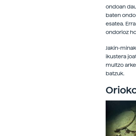
ondoan daud
baten ondori
esatea. Erra
ondorioz ho
Jakin-minak 
ikustera joa
multzo arke
batzuk.
Orioko