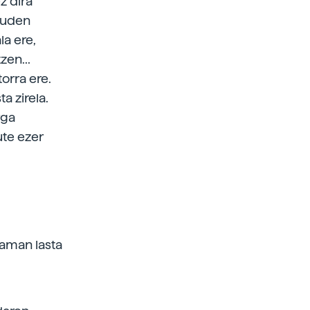
z dira
dauden
la ere,
zen...
orra ere.
a zirela.
rga
ute ezer
eraman lasta