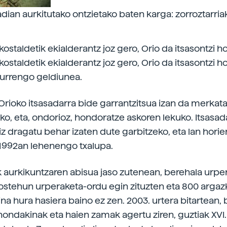
dian aurkitutako ontzietako baten karga: zorroztarria
kostaldetik ekialderantz joz gero, Orio da itsasontzi 
kostaldetik ekialderantz joz gero, Orio da itsasontzi 
hurrengo geldiunea.
 Orioko itsasadarra bide garrantzitsua izan da merkata
ko, eta, ondorioz, hondoratze askoren lekuko. Itsasad
 dragatu behar izaten dute garbitzeko, eta lan hori
1992an lehenengo txalupa.
aurkikuntzaren abisua jaso zutenean, berehala urper
Bostehun urperaketa-ordu egin zituzten eta 800 argazk
ina hura hasiera baino ez zen. 2003. urtera bitartean, 
ondakinak eta haien zamak agertu ziren, guztiak XVI. e