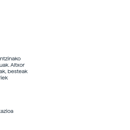
antzinako
ak. Altxor
eak, besteak
riek
kazioa