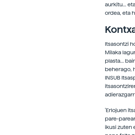
aurkitu... et
ordea, eta h
Kontx
Itsasontzi 
Milaka lagun
plasta... ba
beherago, h
INSUB Itsas
itsasontzir
adierazgarri
'Erlojuen i
pare-parean.
ikusi zuten