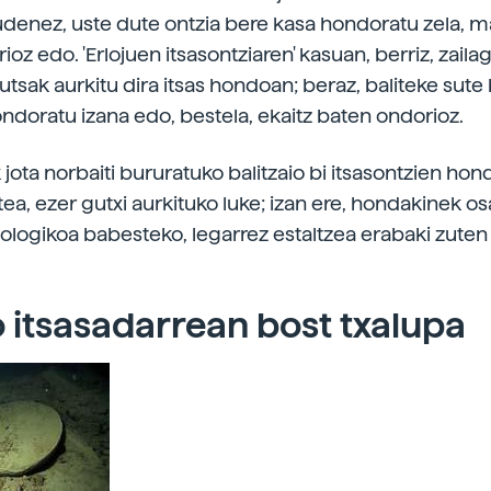
enez, uste dute ontzia bere kasa hondoratu zela, m
oz edo. 'Erlojuen itsasontziaren' kasuan, berriz, zaila
utsak aurkitu dira itsas hondoan; beraz, baliteke sute
ndoratu izana edo, bestela, ekaitz baten ondorioz.
jota norbaiti bururatuko balitzaio bi itsasontzien ho
tea, ezer gutxi aurkituko luke; izan ere, hondakinek o
ologikoa babesteko, legarrez estaltzea erabaki zuten
 itsasadarrean bost txalupa