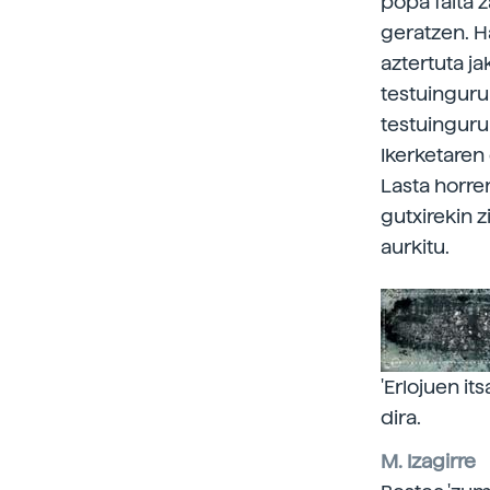
popa falta 
geratzen. H
aztertuta ja
testuinguru 
testuinguru
Ikerketaren 
Lasta horre
gutxirekin 
aurkitu.
'Erlojuen it
dira.
M. Izagirre