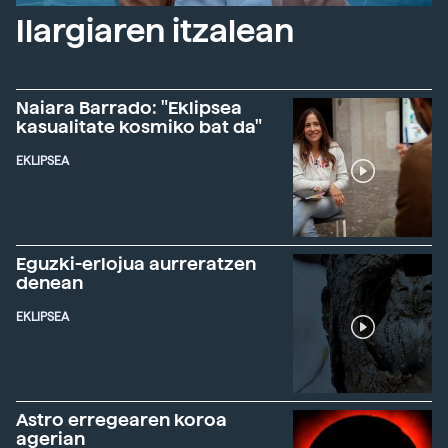
Ilargiaren itzalean
Naiara Barrado: "Eklipsea
kasualitate kosmiko bat da"
EKLIPSEA
Eguzki-erlojua aurreratzen
denean
EKLIPSEA
Astro erregearen koroa
agerian