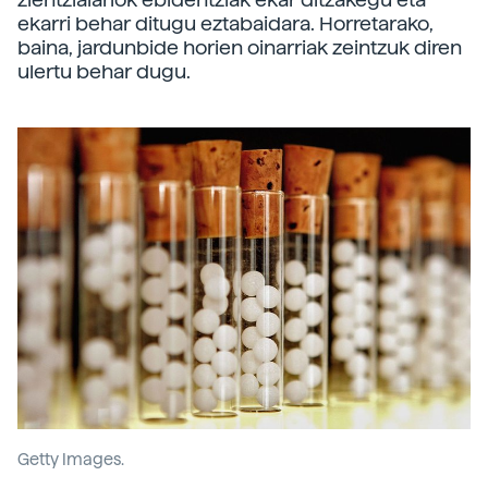
ekarri behar ditugu eztabaidara. Horretarako,
baina, jardunbide horien oinarriak zeintzuk diren
ulertu behar dugu.
Getty Images.