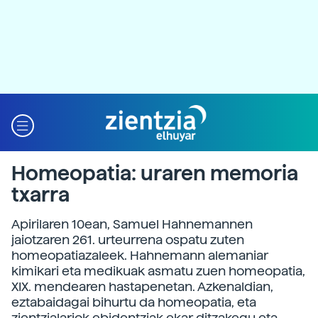
Homeopatia: uraren memoria
txarra
Apirilaren 10ean, Samuel Hahnemannen
jaiotzaren 261. urteurrena ospatu zuten
homeopatiazaleek. Hahnemann alemaniar
kimikari eta medikuak asmatu zuen homeopatia,
XIX. mendearen hastapenetan. Azkenaldian,
eztabaidagai bihurtu da homeopatia, eta
zientzialariok ebidentziak ekar ditzakegu eta