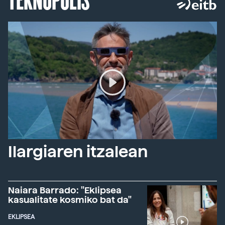
Ilargiaren itzalean
Naiara Barrado: "Eklipsea
kasualitate kosmiko bat da"
EKLIPSEA