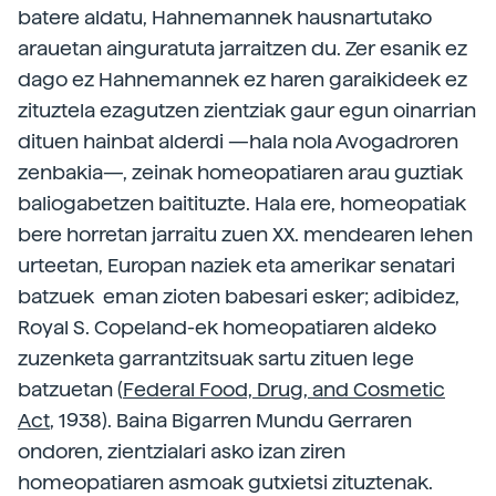
batere aldatu, Hahnemannek hausnartutako
arauetan ainguratuta jarraitzen du. Zer esanik ez
dago ez Hahnemannek ez haren garaikideek ez
zituztela ezagutzen zientziak gaur egun oinarrian
dituen hainbat alderdi —hala nola Avogadroren
zenbakia—, zeinak homeopatiaren arau guztiak
baliogabetzen baitituzte. Hala ere, homeopatiak
bere horretan jarraitu zuen XX. mendearen lehen
urteetan, Europan naziek eta amerikar senatari
batzuek eman zioten babesari esker; adibidez,
Royal S. Copeland-ek homeopatiaren aldeko
zuzenketa garrantzitsuak sartu zituen lege
batzuetan (
Federal Food, Drug, and Cosmetic
Act
, 1938). Baina Bigarren Mundu Gerraren
ondoren, zientzialari asko izan ziren
homeopatiaren asmoak gutxietsi zituztenak.