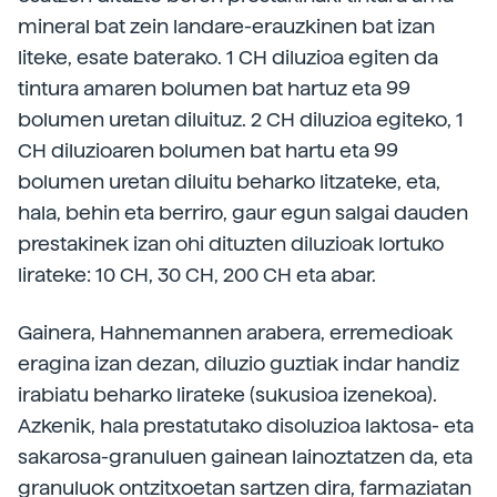
mineral bat zein landare-erauzkinen bat izan
liteke, esate baterako. 1 CH diluzioa egiten da
tintura amaren bolumen bat hartuz eta 99
bolumen uretan diluituz. 2 CH diluzioa egiteko, 1
CH diluzioaren bolumen bat hartu eta 99
bolumen uretan diluitu beharko litzateke, eta,
hala, behin eta berriro, gaur egun salgai dauden
prestakinek izan ohi dituzten diluzioak lortuko
lirateke: 10 CH, 30 CH, 200 CH eta abar.
Gainera, Hahnemannen arabera, erremedioak
eragina izan dezan, diluzio guztiak indar handiz
irabiatu beharko lirateke (sukusioa izenekoa).
Azkenik, hala prestatutako disoluzioa laktosa- eta
sakarosa-granuluen gainean lainoztatzen da, eta
granuluok ontzitxoetan sartzen dira, farmaziatan