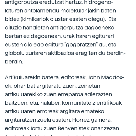
antigorputza eredutzat hartuz, hidrogeno-
loturen antolamendu molekular jakin baten
bidez (kimikariok cluster esaten diegu). Eta
diluzio handietan antigorputza dagoeneko
bertan ez dagoenean, urak haren egiturari
eusten dio edo egitura "gogoratzen" du, eta
globolu zuriaren aktibazioa eragiten du berdin-
berdin.
Artikuluarekin batera, editoreak, John Maddox-
ek, ohar bat argitaratu zuen, zeinetan
artikuluarekiko zuen erreparoa adierazten
baitzuen, eta, halaber, komunitate zientifikoak
artikuluaren erroreak argitara emateko
argitaratzen zuela esaten. Horrez gainera,
editoreak lortu zuen Benvenistek onar zezan