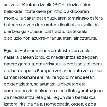
saltzeko. Kontuan izanik 26 CH diluzio baten
baliokide litzatekeela printzipio aktiboaren
molekula bakar bat eguzkiaren tamainako esfera
batean sartzen den uretan disolbatzea, zaila da
ulertzea gaixotasun bat tratatu daitekeela
disoluzio hori azukre-granuluetan lainoztatuta.
Egia da Hahnemannek arrakasta izan zuela
hasiera batean (orduko medikuntza ez zegoen
batere garatua, eta arriskutsua ere izan zitekeen),
eta homeopatia Europan zehar hedatu zela azkar
samar. Nolanahi ere, hurrengo bi mendeetan,
ebidentzietan, saiakuntza klinikoetan eta
aurrerapen zientifikoetan oinarrituta garatuz joan
da medikuntza, eta gaur egun den bezalakoa
izatera iritsi da hala. Homeopatia, ordea, ez da