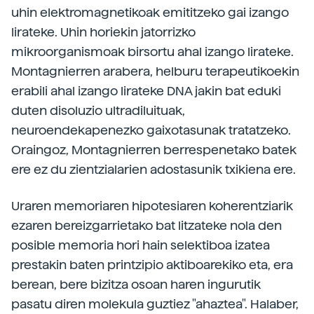
uhin elektromagnetikoak emititzeko gai izango
lirateke. Uhin horiekin jatorrizko
mikroorganismoak birsortu ahal izango lirateke.
Montagnierren arabera, helburu terapeutikoekin
erabili ahal izango lirateke DNA jakin bat eduki
duten disoluzio ultradiluituak,
neuroendekapenezko gaixotasunak tratatzeko.
Oraingoz, Montagnierren berrespenetako batek
ere ez du zientzialarien adostasunik txikiena ere.
Uraren memoriaren hipotesiaren koherentziarik
ezaren bereizgarrietako bat litzateke nola den
posible memoria hori hain selektiboa izatea
prestakin baten printzipio aktiboarekiko eta, era
berean, bere bizitza osoan haren ingurutik
pasatu diren molekula guztiez "ahaztea". Halaber,