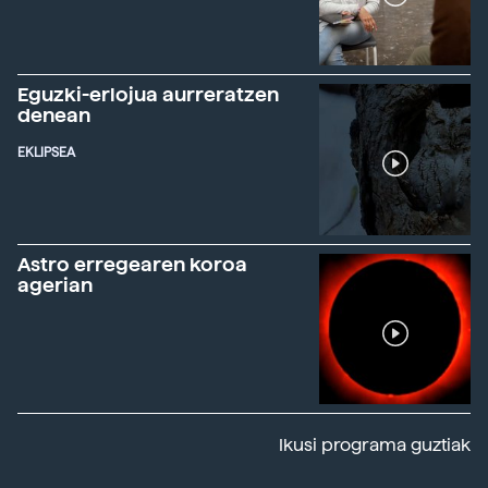
Eguzki-erlojua aurreratzen
denean
EKLIPSEA
Astro erregearen koroa
agerian
Ikusi programa guztiak