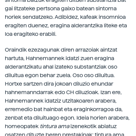
gai litzateke pertsona gaixo batean sintoma
horiek sendatzeko. Adibidez, kafeak insomnioa
eragiten duenez, eragina alderantzika liteke eta
loa eragiteko erabili.
Oraindik ezezagunak diren arrazoiak aintzat
hartuta, Hahnemannek idatzi zuen eragina
alderantzikatu ahal izateko substantziak oso
diluitua egon behar zuela. Oso oso diluitua.
Hortxe sartzen dira jokoan diluzio ehundar
hahnemanndarrak edo CH diluzioak. Izan ere,
Hahnemannek idatziz utzitakoaren arabera,
erremedio bat hainbat eta eraginkorragoa da,
zenbat eta diluituago egon. Ideia horien arabera,
homeopatek
tintura ama
izenekotik abiatuz
osatzen dituzte beren prestakinak: tintura ama