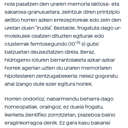
nola pasatzen den uraren memoria laktosa- eta
sakarosa-granuluetara, zeintzuk diren printzipio
aktibo horren azken errezeptoreak edo zein den
uretan duen "irudia". Bestalde, frogatuta dago ur-
molekulek osatzen dituzten egiturak edo
–15
clusterrak femtosegundo (10
s) gutxi
batzuetan deuseztatzen direla. Beraz,
hidrogeno-loturen berrantolaketa azkar-azkar
horrek agerian uzten du uraren memoriaren
hipotesiaren zentzugabekeria: nekez gogoratu
ahal izango dute ezer egitura horiek.
Horren ondorioz, nabarmendu beharra dago
homeopatiak, oraingoz, ez duela frogatu,
ikerketa zientifiko zorrotzetan, plazeboa baino
eraginkorragoa denik. Ez gara kasu bakanei