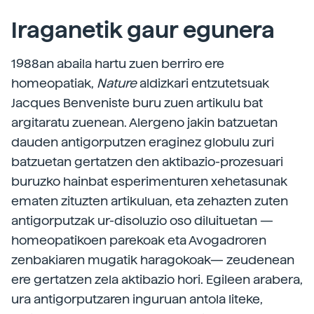
Iraganetik gaur egunera
1988an abaila hartu zuen berriro ere
homeopatiak,
Nature
aldizkari entzutetsuak
Jacques Benveniste buru zuen artikulu bat
argitaratu zuenean. Alergeno jakin batzuetan
dauden antigorputzen eraginez globulu zuri
batzuetan gertatzen den aktibazio-prozesuari
buruzko hainbat esperimenturen xehetasunak
ematen zituzten artikuluan, eta zehazten zuten
antigorputzak ur-disoluzio oso diluituetan —
homeopatikoen parekoak eta Avogadroren
zenbakiaren mugatik haragokoak— zeudenean
ere gertatzen zela aktibazio hori. Egileen arabera,
ura antigorputzaren inguruan antola liteke,