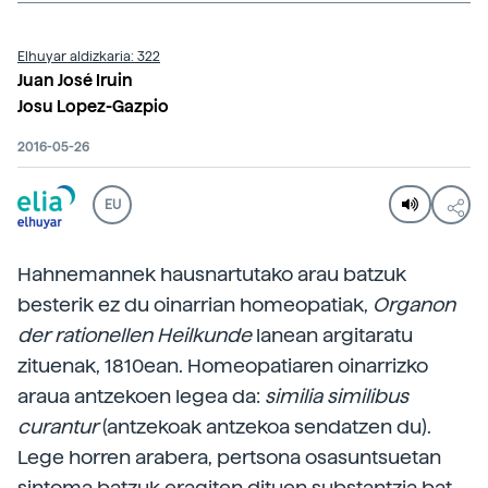
Elhuyar aldizkaria: 322
Juan José Iruin
Josu Lopez-Gazpio
2016-05-26
EU
Hahnemannek hausnartutako arau batzuk
besterik ez du oinarrian homeopatiak,
Organon
der rationellen Heilkunde
lanean argitaratu
zituenak, 1810ean. Homeopatiaren oinarrizko
araua antzekoen legea da:
similia similibus
curantur
(antzekoak antzekoa sendatzen du).
Lege horren arabera, pertsona osasuntsuetan
sintoma batzuk eragiten dituen substantzia bat