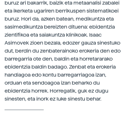
buruz ari bakarrik, baizik eta metaanalisi zabalei
eta ikerketa ugariren berrikuspen sistematikoei
buruz. Hori da, azken batean, medikuntza eta
sasimedikuntza bereizten dituena: ebidentzia
zientifikoa eta saiakuntza klinikoak. Isaac
Asimovek zioen bezala, edozer gauza sinestuko
dut, berdin du zenbaterainoko erokeria den edo
barregarria ote den, baldin eta horretararako
ebidentzia baldin badago. Zenbat eta erokeria
handiagoa edo kontu barregarriagoa izan,
orduan eta sendoagoa izan beharko du
ebidentzia horrek. Horregatik, guk ez dugu
sinesten, eta inork ez luke sinestu behar.