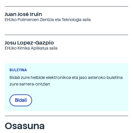
Juan José Iruin
EHUko Polimeroen Zientzia eta Teknologia saila
Josu Lopez-Gazpio
EHUko Kimika Aplikatua saila
BULETINA
Bidali zure helbide elektronikoa eta jaso asteroko buletina
zure sarrera-ontzian
Bidali
Osasuna