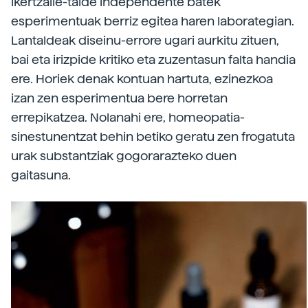
ikertzaile-talde independente batek
esperimentuak berriz egitea haren laborategian.
Lantaldeak diseinu-errore ugari aurkitu zituen,
bai eta irizpide kritiko eta zuzentasun falta handia
ere. Horiek denak kontuan hartuta, ezinezkoa
izan zen esperimentua bere horretan
errepikatzea. Nolanahi ere, homeopatia-
sinestunentzat behin betiko geratu zen frogatuta
urak substantziak gogorarazteko duen
gaitasuna.