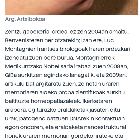
Arg. Artxibokoa
Zentzugabekeria, ordea, ez zen 2004an amaitu,
Benvenisteren heriotzarekin; izan ere, Luc
Montagnier frantses birologoak haren ordezkari
izendatu zuen bere burua. Montagnierrek
Medikuntzako Nobel saria irabazi zuen 2008an,
GIBa aurkitzen egindako lanagatik, eta 2009an,
artikulu bat argitaratu zuen, zeinetan uraren
memoriaren aldeko proba zientifikoak aurkitu
baitituzte homeopatiazaleek. Ikerketaren
arabera, egiturazko eraldaketak jasaten ditu
urak, patogeno batzuen DNArekin kontaktuan
egon ondoren, eta eraldaketa nanoestruktural
horiek uraren memorian gordeko lirateke eta