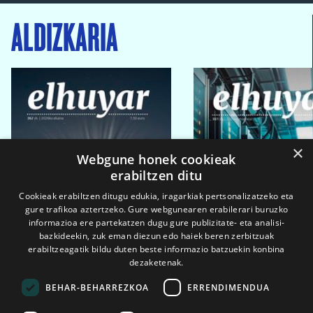
ALDIZKARIA
×
Webgune honek cookieak
erabiltzen ditu
Cookieak erabiltzen ditugu edukia, iragarkiak pertsonalizatzeko eta
gure trafikoa aztertzeko. Gure webgunearen erabilerari buruzko
informazioa ere partekatzen dugu gure publizitate- eta analisi-
bazkideekin, zuk eman diezun edo haiek beren zerbitzuak
erabiltzeagatik bildu duten beste informazio batzuekin konbina
dezaketenak.
BEHAR-BEHARREZKOA
ERRENDIMENDUA