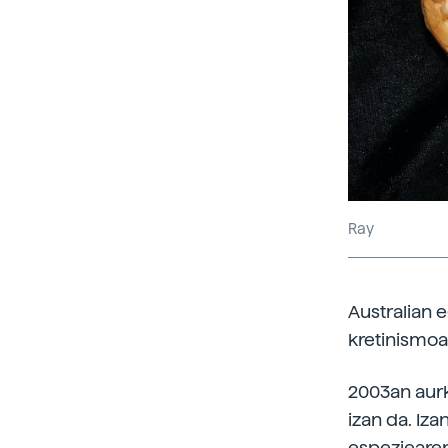
Ray
Australian 
kretinismo
2003an aurki
izan da. Iza
espeziearen