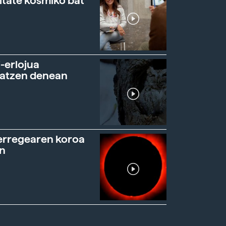
itate kosmiko bat
-erlojua
ratzen denean
erregearen koroa
n