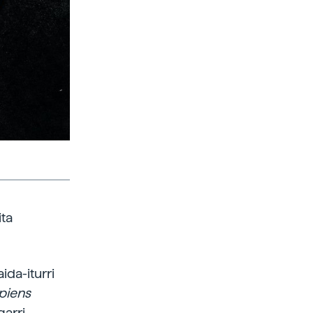
ita
ida-iturri
piens
garri