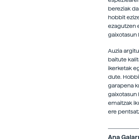
bereziak dau
hobbit ezize
ezagutzen 
gaixotasun 
Auzia argitu
baitute kali
ikerketak eg
dute. Hobbi
garapena kr
gaixotasun 
emaitzak ik
ere pentsat
Ana Galar