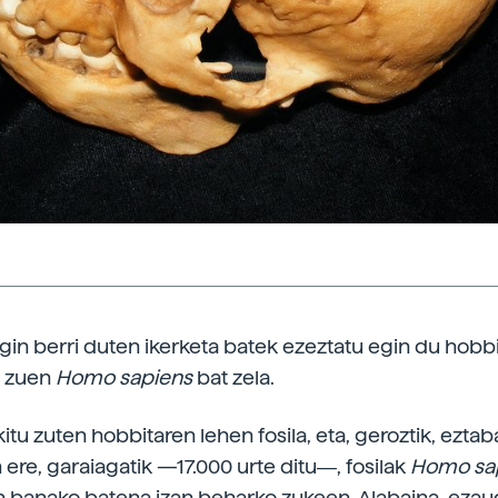
egin berri duten ikerketa batek ezeztatu egin du hobb
a zuen
Homo sapiens
bat zela.
tu zuten hobbitaren lehen fosila, eta, geroztik, eztaba
n ere, garaiagatik —17.000 urte ditu―, fosilak
Homo sa
 banako batena izan beharko zukeen. Alabaina, ezau