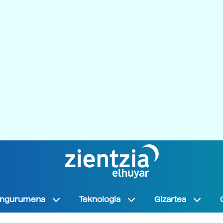
Ingurumena
Teknologia
Gizartea