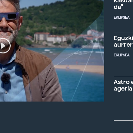
kasual
da"
EKLIPSEA
Eguzki
aurre
EKLIPSEA
Astro 
ageria