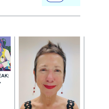
EAK:
,