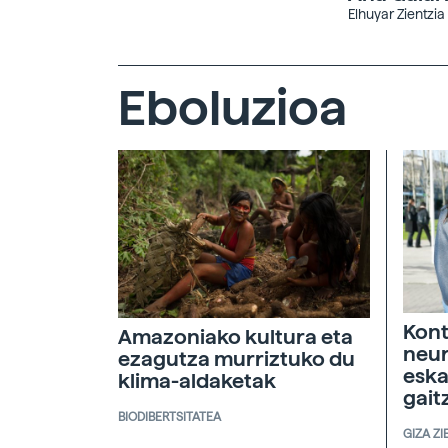
Elhuyar Zientzia
Eboluzioa
Kont
Amazoniako kultura eta
neur
ezagutza murriztuko du
eska
klima-aldaketak
gait
BIODIBERTSITATEA
GIZA ZI