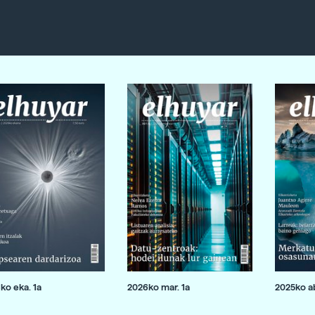
ko eka. 1a
2026ko mar. 1a
2025ko ab