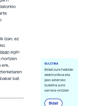
 datorkio
arte
o
k izan, ez
ako
atean
egin
a hortzen
BULETINA
 ere,
Bidali zure helbide
zterketaren
elektronikoa eta
 bakar bat
jaso asteroko
buletina zure
sarrera-ontzian
Bidali