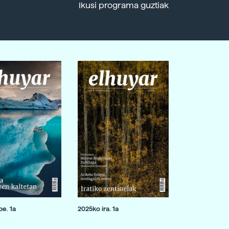
Ikusi programa guztiak
e. 1a
2025ko ira. 1a