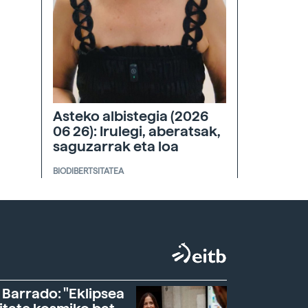
Asteko albistegia (2026
06 26): Irulegi, aberatsak,
saguzarrak eta loa
BIODIBERTSITATEA
 Barrado: "Eklipsea