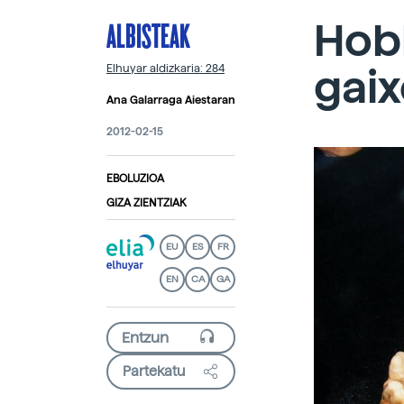
ALBISTEAK
Hobb
gai
Elhuyar aldizkaria: 284
Ana Galarraga Aiestaran
2012-02-15
EBOLUZIOA
GIZA ZIENTZIAK
EU
ES
FR
EN
CA
GA
Partekatu