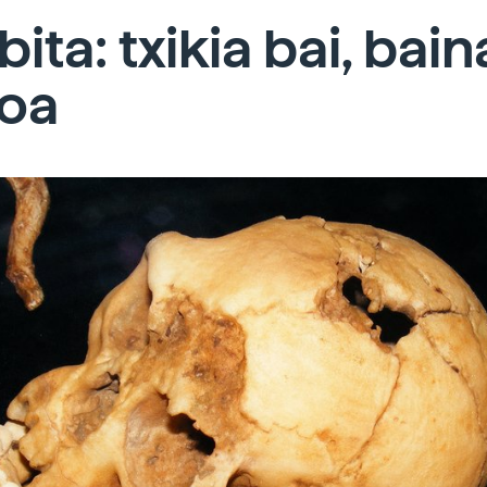
ita: txikia bai, bain
xoa