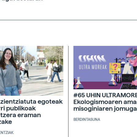
#65 UHIN ULTRAMOR
zientziatuta egoteak
Ekologismoaren ama
ri publikoak
misoginiaren jomuga
tzera eraman
BERDINTASUNA
zake
ENTZIAK