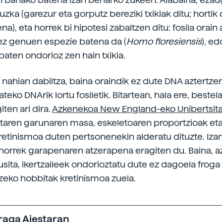
zka (garezur eta gorputz bereziki txikiak ditu; hortik
na), eta horrek bi hipotesi zabaltzen ditu: fosila orain 
ez genuen espezie batena da (
Homo floresiensis
), ed
baten ondorioz zen hain txikia.
 nahian dabiltza, baina oraindik ez dute DNA aztertzeri
tateko DNArik lortu fosiletik. Bitartean, hala ere, bestel
iten ari dira.
Azkenekoa New England-eko Unibertsit
taren garunaren masa, eskeletoaren proportzioak et
etinismoa duten pertsonenekin alderatu dituzte. Izan
horrek garapenaren atzerapena eragiten du. Baina, a
usita, ikertzaileek ondorioztatu dute ez dagoela froga
zeko hobbitak kretinismoa zuela.
raga Aiestaran