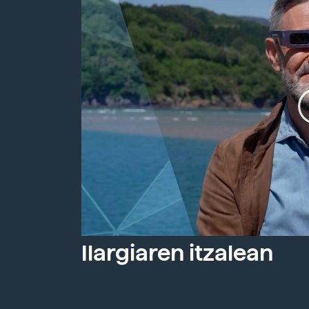
Ilargiaren itzalean