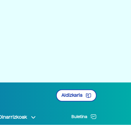
Aldizkaria
Oinarrizkoak
Buletina