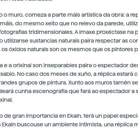
o o muro, comeza a parte máis artística da obra: a r
máis, do mesmo xeito que no relevo da parede, utilí
otografías tridimensionales. A imaxe proxéctase na p
o utilízanse sustancias naturais paira respectar as core
e os óxidos naturais son os mesmos que os pintores p
da e a orixinal son inseparables paira o espectador d
o sabio. No caso dos meses de xuño, a réplica estará
grandes grupos de pintura. Xunto aos muros tamén se
deará cunha escenografía que fará ao espectador a 
xinal.
 de gran importancia en Ekain, terá un papel especi
 Ekain buscouse un ambiente intimista, una réplica 