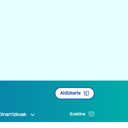
Aldizkaria
Oinarrizkoak
Buletina