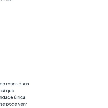
n en mans duns
hai que
unidade única
 se pode ver?