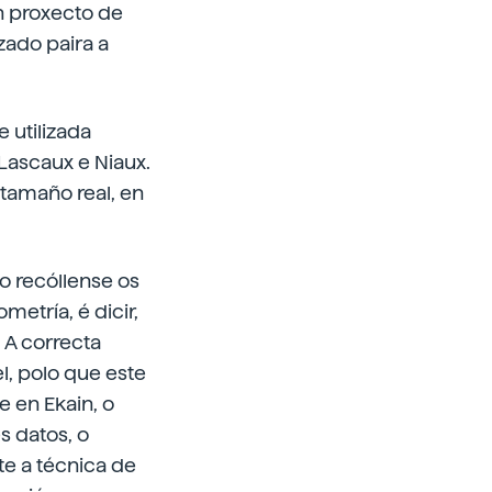
n proxecto de
zado paira a
e utilizada
 Lascaux e Niaux.
 tamaño real, en
so recóllense os
etría, é dicir,
 A correcta
el, polo que este
 en Ekain, o
s datos, o
e a técnica de