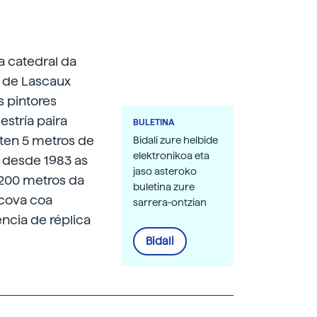
a catedral da
s de Lascaux
s pintores
estría paira
BULETINA
 ten 5 metros de
Bidali zure helbide
elektronikoa eta
o desde 1983 as
jaso asteroko
 200 metros da
buletina zure
cova coa
sarrera-ontzian
ncia de réplica
Bidali