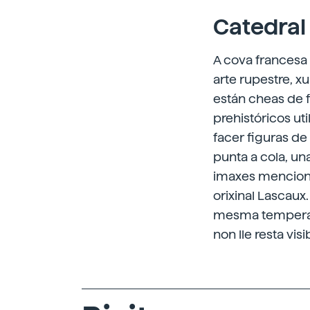
Catedral
A cova francesa
arte rupestre, x
están cheas de f
prehistóricos ut
facer figuras de
punta a cola, u
imaxes menciona
orixinal Lascau
mesma temperatu
non lle resta vis