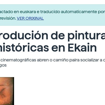
dactado en euskara e traducido automaticamente po
revisión.
VER ORIXINAL
rodución de pintur
istóricas en Ekain
 cinematográficas abren o camiño paira socializar a 
igos