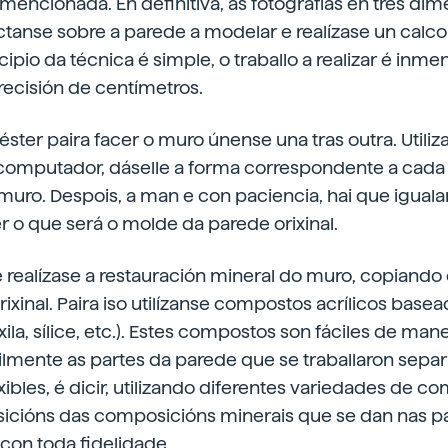
 mencionada. En definitiva, as fotografías en tres di
ctanse sobre a parede a modelar e realízase un calco 
ipio da técnica é simple, o traballo a realizar é inme
recisión de centímetros.
iéster paira facer o muro únense una tras outra. Utili
o computador, dáselle a forma correspondente a cada
o muro. Despois, a man e con paciencia, hai que igual
r o que será o molde da parede orixinal.
realízase a restauración mineral do muro, copiando 
rixinal. Paira iso utilízanse compostos acrílicos base
rxila, sílice, etc.). Estes compostos son fáciles de ma
ibilmente as partes da parede que se traballaron sep
ibles, é dicir, utilizando diferentes variedades de c
ansicións das composicións minerais que se dan nas 
con toda fidelidade.