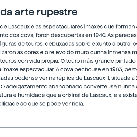
 da arte rupestre
 de Lascaux e as espectaculares imaxes que forman 
unto coa cova, foron descubertas en 1940. As parede
iguras de touros, debuxadas sobre e xunto á outra; o
ilizaron as cores e o relevo do muro cunha inmensa m
 touros con vida propia. O touro máis grande pintado
na imaxe espectacular. A cova pechouse en 1963, per
das pódense ver na réplica de Lascaux II, situada a
x. O adelgazamento abandonado converteuse nunha 
ra e humidade que a orixinal de Lascaux, e a existe
ibilidade ao que se pode ver nela.