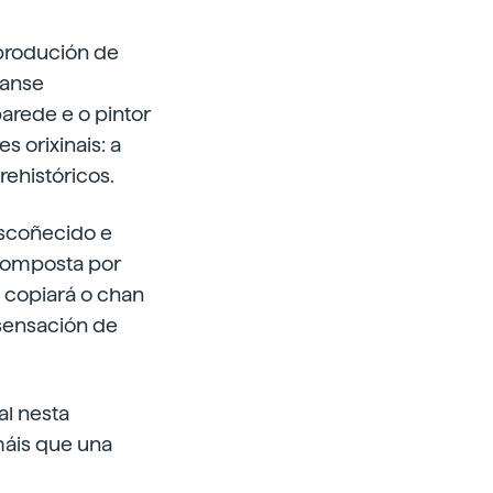
eprodución de
zanse
arede e o pintor
s orixinais: a
rehistóricos.
escoñecido e
 composta por
 copiará o chan
sensación de
al nesta
máis que una