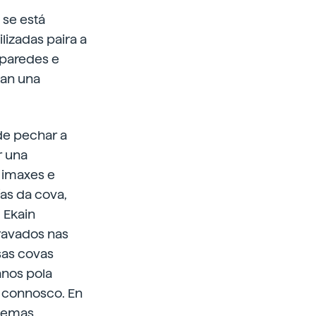
 se está
lizadas paira a
 paredes e
ñan una
de pechar a
r una
 imaxes e
ías da cova,
 Ekain
ravados nas
sas covas
anos pola
s connosco. En
lemas.