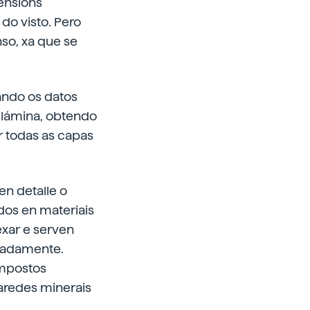
mensións
do visto. Pero
nso, xa que se
zando os datos
 lámina, obtendo
ar todas as capas
en detalle o
ados en materiais
nexar e serven
aradamente.
ompostos
paredes minerais