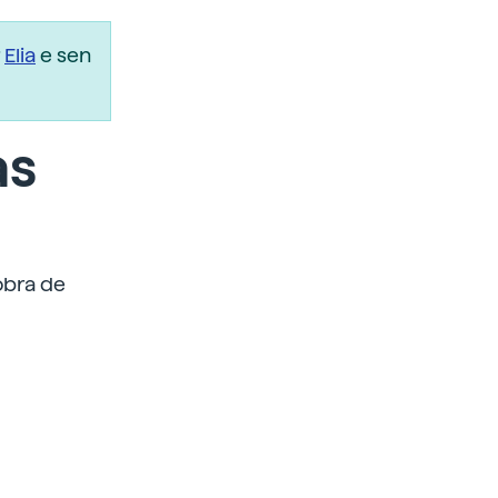
r
Elia
e sen
as
obra de