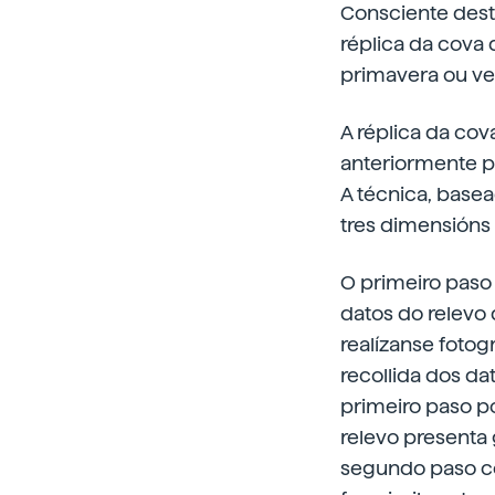
Consciente dest
réplica da cova 
primavera ou ve
A réplica da cov
anteriormente pa
A técnica, basea
tres dimensións 
O primeiro paso d
datos do relevo
realízanse fotog
recollida dos da
primeiro paso p
relevo presenta
segundo paso co