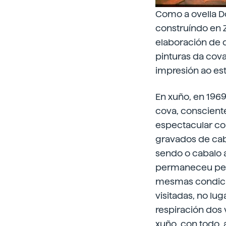
Como a ovella Do
construíndo en Z
elaboración de 
pinturas da cova
impresión ao est
En xuño, en 196
cova, conscient
espectacular co
gravados de caba
sendo o cabalo 
permaneceu pech
mesmas condici
visitadas, no lu
respiración dos 
xuño, con todo,