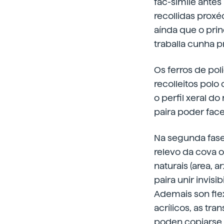
fac-simile antes
recollidas proxé
aínda que o princ
traballa cunha p
Os ferros de pol
recolleitos pol
o perfil xeral d
paira poder face
Na segunda fase 
relevo da cova o
naturais (area, a
paira unir invis
Ademais son flex
acrílicos, as tr
poden copiarse 