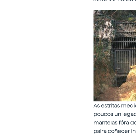
As estritas medi
poucos un legado
mantelas fóra do
paira coñecer in