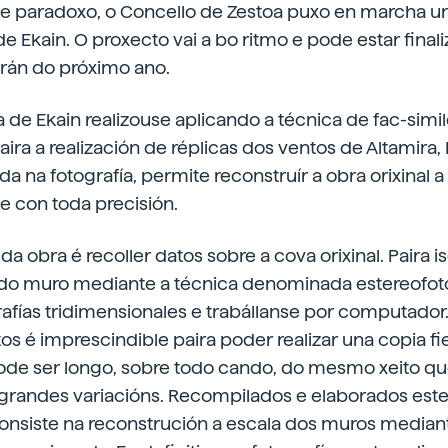
e paradoxo, o Concello de Zestoa puxo en marcha u
de Ekain. O proxecto vai a bo ritmo e pode estar finali
rán do próximo ano.
a de Ekain realizouse aplicando a técnica de fac-simil
ira a realización de réplicas dos ventos de Altamira,
da na fotografía, permite reconstruír a obra orixinal a
e con toda precisión.
a obra é recoller datos sobre a cova orixinal. Paira i
 do muro mediante a técnica denominada estereofotom
rafías tridimensionales e trabállanse por computador.
tos é imprescindible paira poder realizar una copia fi
ode ser longo, sobre todo cando, do mesmo xeito que
 grandes variacións. Recompilados e elaborados este
nsiste na reconstrución a escala dos muros mediant