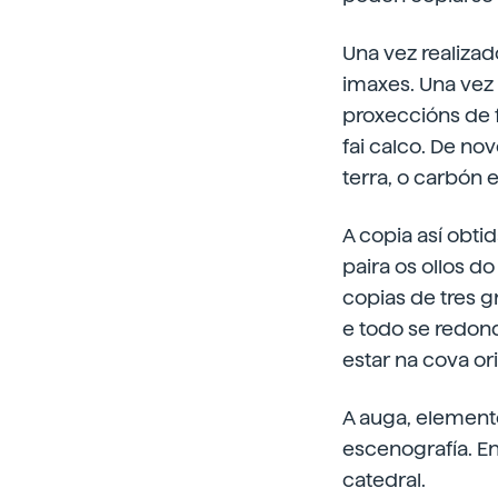
Una vez realizad
imaxes. Una vez 
proxeccións de f
fai calco. De nov
terra, o carbón 
A copia así obti
paira os ollos d
copias de tres 
e todo se redon
estar na cova ori
A auga, elemento
escenografía. En
catedral.