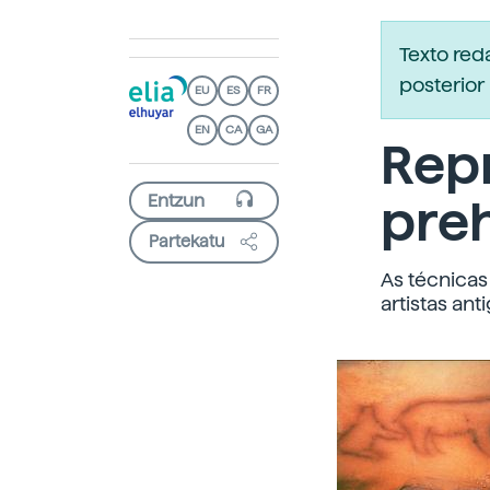
Texto re
posterior 
EU
ES
FR
EN
CA
GA
Rep
preh
Partekatu
As técnicas
artistas ant