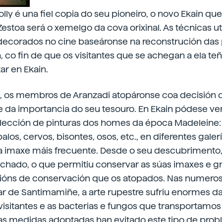
lly é una fiel copia do seu pioneiro, o novo Ekain que
estoa será o xemelgo da cova orixinal. As técnicas uti
decorados no cine baseáronse na reconstrución das
, co fin de que os visitantes que se achegan a ela te
ar en Ekain.
9, os membros de Aranzadi atopáronse coa decisión 
e da importancia do seu tesouro. En Ekain pódese ve
lección de pinturas dos homes da época Madeleine:
los, cervos, bisontes, osos, etc., en diferentes galer
a imaxe máis frecuente. Desde o seu descubrimento,
ado, o que permitiu conservar as súas imaxes e g
óns de conservación que os atopados. Nas numero
gar de Santimamiñe, a arte rupestre sufriu enormes d
visitantes e as bacterias e fungos que transportamo
 as medidas adoptadas han evitado este tipo de prob