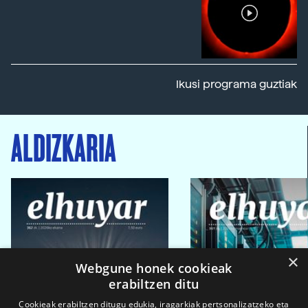
Ikusi programa guztiak
ALDIZKARIA
×
Webgune honek cookieak
erabiltzen ditu
Cookieak erabiltzen ditugu edukia, iragarkiak pertsonalizatzeko eta