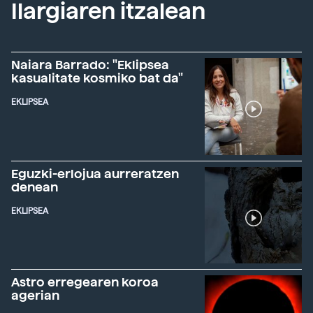
Ilargiaren itzalean
Naiara Barrado: "Eklipsea
kasualitate kosmiko bat da"
EKLIPSEA
Eguzki-erlojua aurreratzen
denean
EKLIPSEA
Astro erregearen koroa
agerian