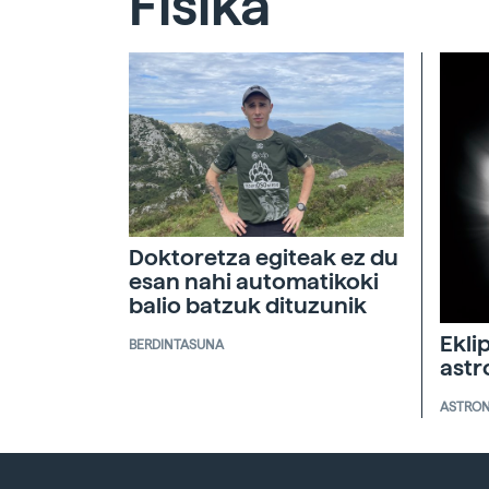
Fisika
Doktoretza egiteak ez du
esan nahi automatikoki
balio batzuk dituzunik
Ekli
BERDINTASUNA
ast
ASTRO