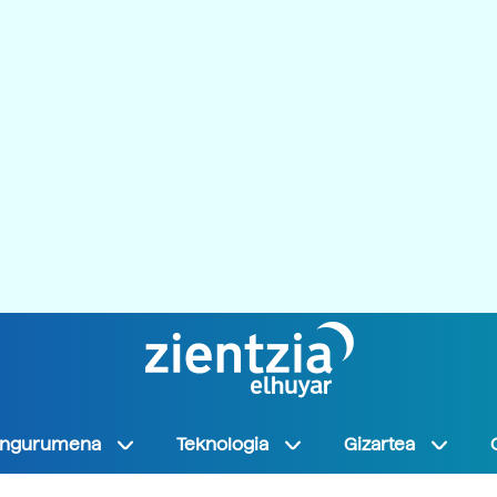
Ingurumena
Teknologia
Gizartea