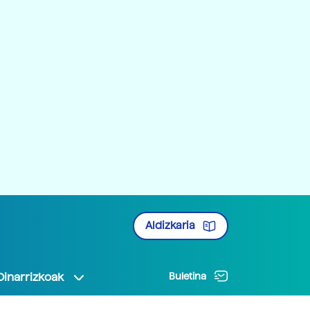
Aldizkaria
Oinarrizkoak
Buletina