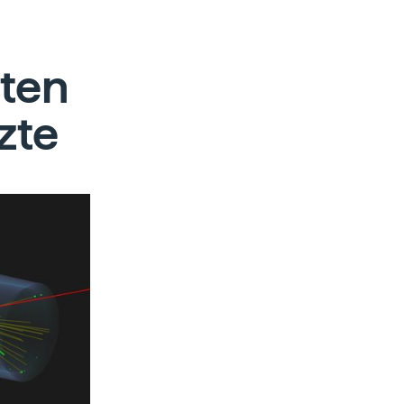
aten
zte