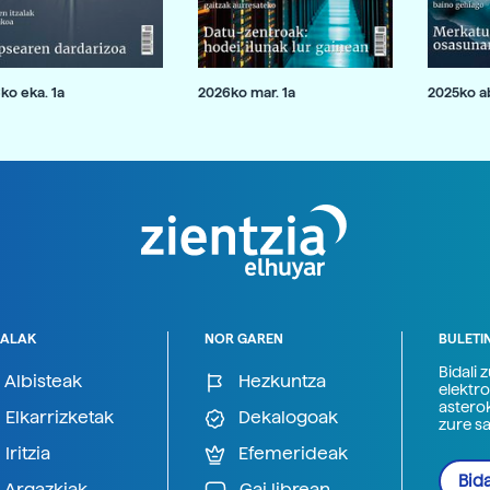
ko eka. 1a
2026ko mar. 1a
2025ko ab
ALAK
NOR GAREN
BULETI
Bidali 
Albisteak
Hezkuntza
elektro
astero
Elkarrizketak
Dekalogoak
zure s
Iritzia
Efemerideak
Bida
Argazkiak
Gai librean