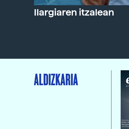
Ilargiaren itzalean
ALDIZKARIA