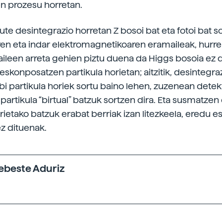
en prozesu horretan.
dute desintegrazio horretan Z bosoi bat eta fotoi bat so
ren eta indar elektromagnetikoaren eramaileak, hurre
zaileen arreta gehien piztu duena da Higgs bosoia ez 
skonposatzen partikula horietan; aitzitik, desintegra
bi partikula horiek sortu baino lehen, zuzenean detek
partikula “birtual” batzuk sortzen dira. Eta susmatzen
rietako batzuk erabat berriak izan litezkeela, eredu 
ez dituenak.
xebeste Aduriz