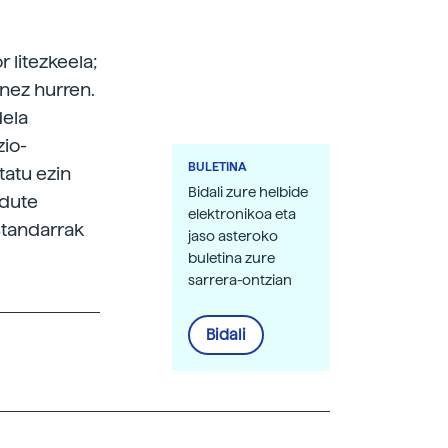
r litezkeela;
nez hurren.
dela
zio-
BULETINA
tatu ezin
Bidali zure helbide
 dute
elektronikoa eta
estandarrak
jaso asteroko
buletina zure
sarrera-ontzian
Bidali