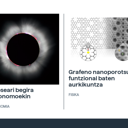
Grafeno nanoporots
funtzional baten
aurkikuntza
pseari begira
FISIKA
ronomoekin
NOMIA