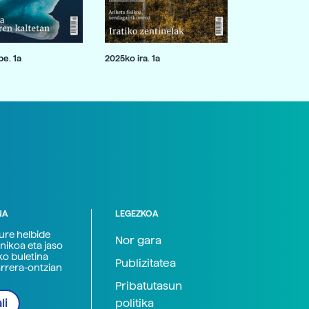
e. 1a
2025ko ira. 1a
NA
LEGEZKOA
zure helbide
Nor gara
nikoa eta jaso
ko buletina
Publizitatea
arrera-ontzian
Pribatutasun
politika
li