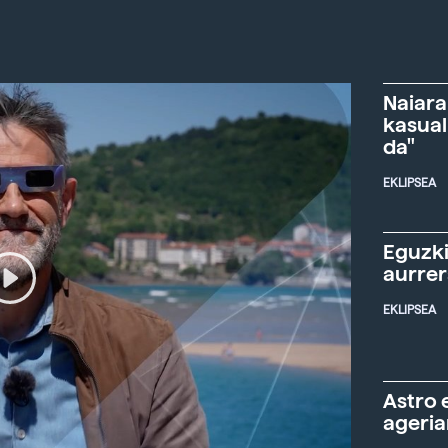
Naiara
kasual
da"
EKLIPSEA
Eguzki
aurre
EKLIPSEA
Astro 
ageria