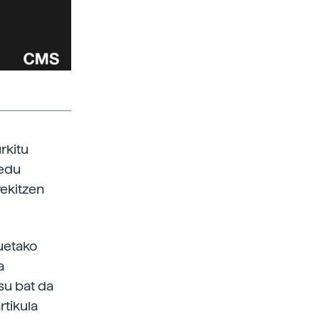
rkitu
redu
rekitzen
uetako
a
su bat da
rtikula