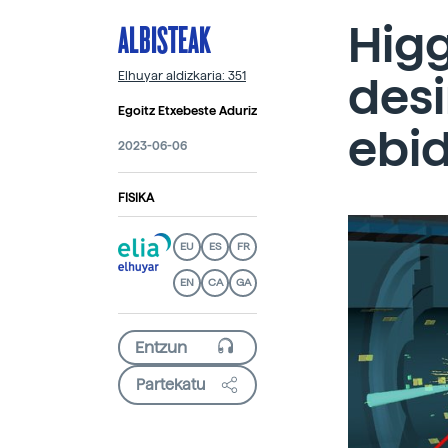
ALBISTEAK
Hig
desi
Elhuyar aldizkaria: 351
Egoitz Etxebeste Aduriz
ebid
2023-06-06
FISIKA
EU
ES
FR
EN
CA
GA
Partekatu