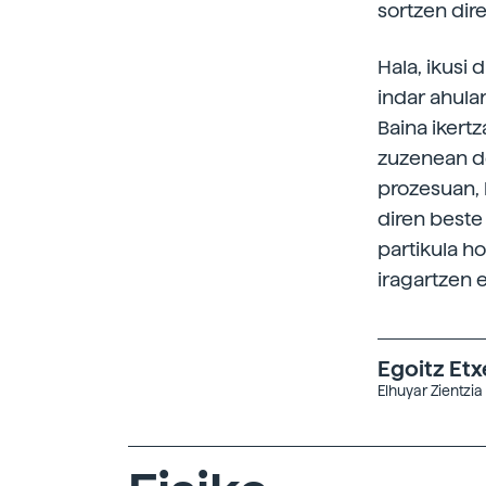
sortzen dir
Hala, ikusi 
indar ahula
Baina ikert
zuzenean de
prozesuan, 
diren beste 
partikula ho
iragartzen 
Egoitz Et
Elhuyar Zientzia