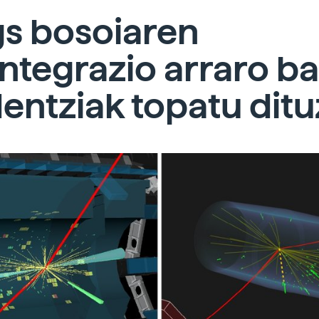
gs bosoiaren
ntegrazio arraro b
entziak topatu ditu