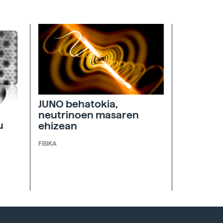
JUNO behatokia,
neutrinoen masaren
u
ehizean
FISIKA