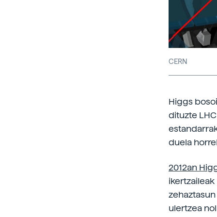
CERN
Higgs bosoi
dituzte LHC 
estandarrak
duela horre
2012an Higg
ikertzaileak
zehaztasun 
ulertzea no