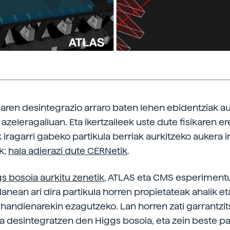
aren desintegrazio arraro baten lehen ebidentziak au
azeleragailuan. Eta ikertzaileek uste dute fisikaren e
 iragarri gabeko partikula berriak aurkitzeko aukera i
k;
hala adierazi dute CERNetik
.
s bosoia aurkitu zenetik
, ATLAS eta CMS esperiment
 lanean ari dira partikula horren propietateak ahalik et
handienarekin ezagutzeko. Lan horren zati garrantzit
la desintegratzen den Higgs bosoia, eta zein beste pa