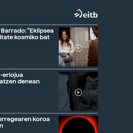
 Barrado: "Eklipsea
itate kosmiko bat
-erlojua
ratzen denean
erregearen koroa
n