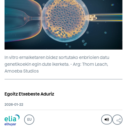
In vitro ernalketaren bidez sortutako enbrioien datu
genetikoekin egin dute ikerketa. - Arg: Thom Leach,
Amoeba Studios
Egoitz Etxebeste Aduriz
2026-01-22
EU