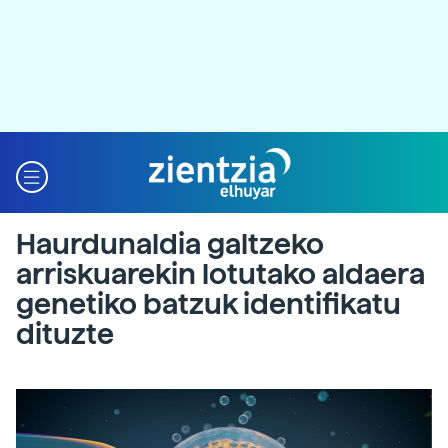
Haurdunaldia galtzeko
arriskuarekin lotutako aldaera
genetiko batzuk identifikatu
dituzte