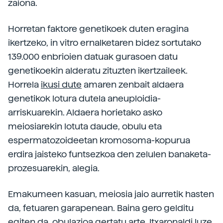
zaiona.
Horretan faktore genetikoek duten eragina
ikertzeko, in vitro ernalketaren bidez sortutako
139.000 enbrioien datuak gurasoen datu
genetikoekin alderatu zituzten ikertzaileek.
Horrela
ikusi dute
amaren zenbait aldaera
genetikok lotura dutela aneuploidia-
arriskuarekin. Aldaera horietako asko
meiosiarekin lotuta daude, obulu eta
espermatozoideetan kromosoma-kopurua
erdira jaisteko funtsezkoa den zelulen banaketa-
prozesuarekin, alegia.
Emakumeen kasuan, meiosia jaio aurretik hasten
da, fetuaren garapenean. Baina gero gelditu
egiten da, obulazioa gertatu arte. Itxaronaldi luze