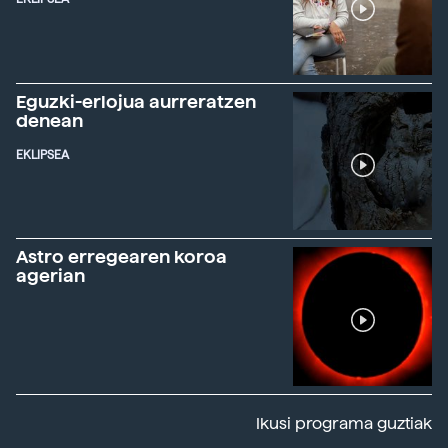
Eguzki-erlojua aurreratzen
denean
EKLIPSEA
Astro erregearen koroa
agerian
Ikusi programa guztiak