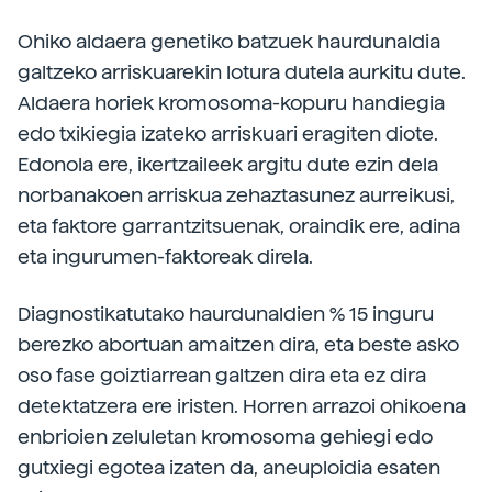
Ohiko aldaera genetiko batzuek haurdunaldia
galtzeko arriskuarekin lotura dutela aurkitu dute.
Aldaera horiek kromosoma-kopuru handiegia
edo txikiegia izateko arriskuari eragiten diote.
Edonola ere, ikertzaileek argitu dute ezin dela
norbanakoen arriskua zehaztasunez aurreikusi,
eta faktore garrantzitsuenak, oraindik ere, adina
eta ingurumen-faktoreak direla.
Diagnostikatutako haurdunaldien % 15 inguru
berezko abortuan amaitzen dira, eta beste asko
oso fase goiztiarrean galtzen dira eta ez dira
detektatzera ere iristen. Horren arrazoi ohikoena
enbrioien zeluletan kromosoma gehiegi edo
gutxiegi egotea izaten da, aneuploidia esaten