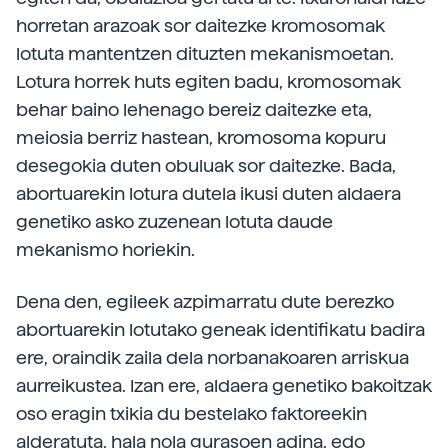
horretan arazoak sor daitezke kromosomak
lotuta mantentzen dituzten mekanismoetan.
Lotura horrek huts egiten badu, kromosomak
behar baino lehenago bereiz daitezke eta,
meiosia berriz hastean, kromosoma kopuru
desegokia duten obuluak sor daitezke. Bada,
abortuarekin lotura dutela ikusi duten aldaera
genetiko asko zuzenean lotuta daude
mekanismo horiekin.
Dena den, egileek azpimarratu dute berezko
abortuarekin lotutako geneak identifikatu badira
ere, oraindik zaila dela norbanakoaren arriskua
aurreikustea. Izan ere, aldaera genetiko bakoitzak
oso eragin txikia du bestelako faktoreekin
alderatuta, hala nola gurasoen adina, edo