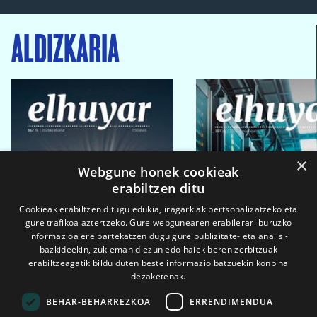
ALDIZKARIA
×
Webgune honek cookieak
erabiltzen ditu
Cookieak erabiltzen ditugu edukia, iragarkiak pertsonalizatzeko eta
gure trafikoa aztertzeko. Gure webgunearen erabilerari buruzko
informazioa ere partekatzen dugu gure publizitate- eta analisi-
bazkideekin, zuk eman diezun edo haiek beren zerbitzuak
erabiltzeagatik bildu duten beste informazio batzuekin konbina
dezaketenak.
BEHAR-BEHARREZKOA
ERRENDIMENDUA