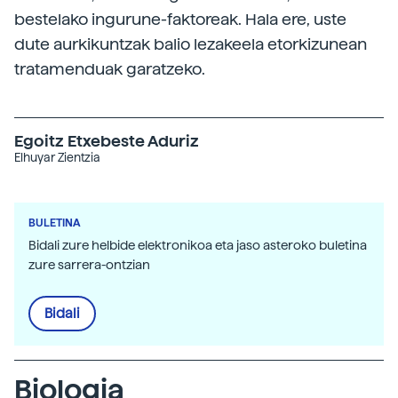
bestelako ingurune-faktoreak. Hala ere, uste
dute aurkikuntzak balio lezakeela etorkizunean
tratamenduak garatzeko.
Egoitz Etxebeste Aduriz
Elhuyar Zientzia
BULETINA
Bidali zure helbide elektronikoa eta jaso asteroko buletina
zure sarrera-ontzian
Bidali
Biologia