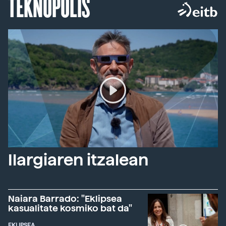
TEKNOPOLIS
Ilargiaren itzalean
Naiara Barrado: "Eklipsea
kasualitate kosmiko bat da"
EKLIPSEA