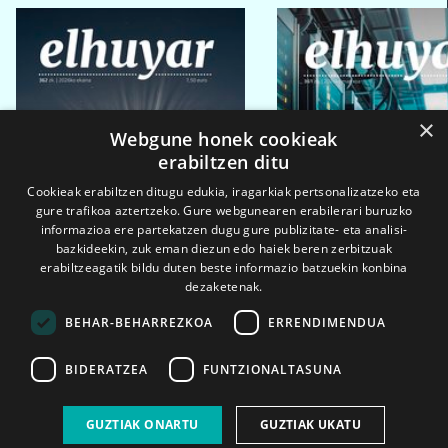
×
Webgune honek cookieak
erabiltzen ditu
Cookieak erabiltzen ditugu edukia, iragarkiak pertsonalizatzeko eta
gure trafikoa aztertzeko. Gure webgunearen erabilerari buruzko
informazioa ere partekatzen dugu gure publizitate- eta analisi-
bazkideekin, zuk eman diezun edo haiek beren zerbitzuak
erabiltzeagatik bildu duten beste informazio batzuekin konbina
dezaketenak.
BEHAR-BEHARREZKOA
ERRENDIMENDUA
BIDERATZEA
FUNTZIONALTASUNA
2026ko eka. 1a
2026ko mar. 1a
GUZTIAK ONARTU
GUZTIAK UKATU