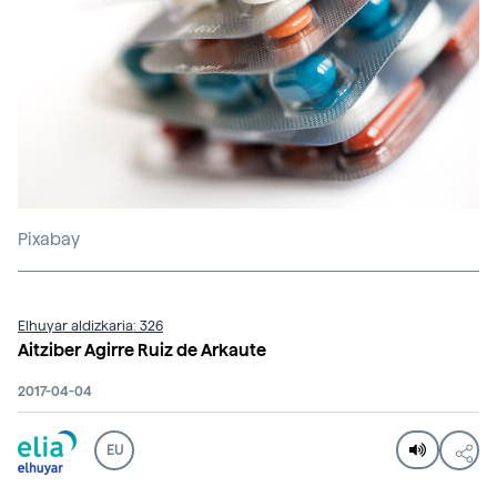
Pixabay
Elhuyar aldizkaria: 326
Aitziber Agirre Ruiz de Arkaute
2017-04-04
EU