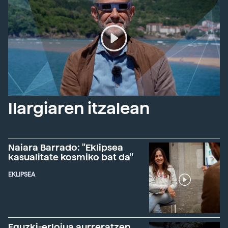
Ilargiaren itzalean
Naiara Barrado: "Eklipsea
kasualitate kosmiko bat da"
EKLIPSEA
Eguzki-erlojua aurreratzen