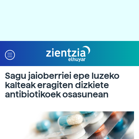
Sagu jaioberriei epe luzeko
kalteak eragiten dizkiete
antibiotikoek osasunean