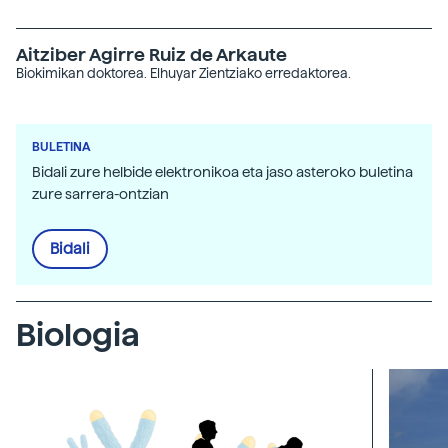
Aitziber Agirre Ruiz de Arkaute
Biokimikan doktorea. Elhuyar Zientziako erredaktorea.
BULETINA
Bidali zure helbide elektronikoa eta jaso asteroko buletina
zure sarrera-ontzian
Bidali
Biologia