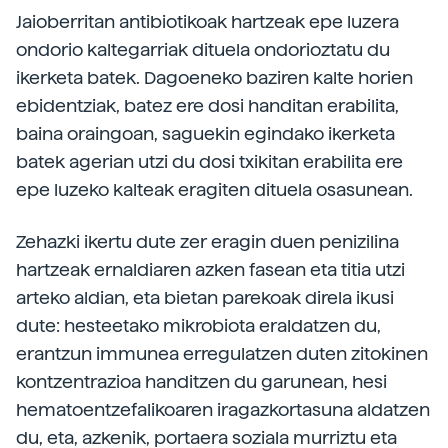
Jaioberritan antibiotikoak hartzeak epe luzera
ondorio kaltegarriak dituela ondorioztatu du
ikerketa batek. Dagoeneko baziren kalte horien
ebidentziak, batez ere dosi handitan erabilita,
baina oraingoan, saguekin egindako ikerketa
batek agerian utzi du dosi txikitan erabilita ere
epe luzeko kalteak eragiten dituela osasunean.
Zehazki ikertu dute zer eragin duen penizilina
hartzeak ernaldiaren azken fasean eta titia utzi
arteko aldian, eta bietan parekoak direla ikusi
dute: hesteetako mikrobiota eraldatzen du,
erantzun immunea erregulatzen duten zitokinen
kontzentrazioa handitzen du garunean, hesi
hematoentzefalikoaren iragazkortasuna aldatzen
du, eta, azkenik, portaera soziala murriztu eta