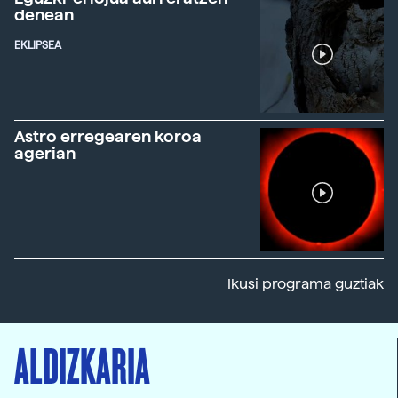
denean
EKLIPSEA
Astro erregearen koroa
agerian
Ikusi programa guztiak
ALDIZKARIA