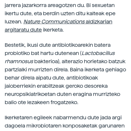
jarrera jazarkorra areagotzen du. Bi sexuetan
ikertu dute, eta berdin uzten ditu kalteak epe
luzean.
Nature Communications
aldizkarian
argitaratu dute
ikerketa.
Bestetik, ikusi dute antibiotikoarekin batera
probiotiko bat hartu dutenean (
Lactobacillus
rhamnosus
bakterioa), alterazio horietako batzuk
partzialki murrizten direla. Baina ikerketa gehiago
behar direla aipatu dute, antibiotikoak
jaioberriekin erabiltzeak geroko desoreka
neuropsikiatrikoetan duten eragina murrizteko
balio ote lezakeen frogatzeko.
Ikerketaren egileek nabarmendu dute jada argi
dagoela mikrobiotaren konposaketak garunaren