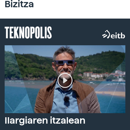
Bizitza
TEKNOPOLIS
Ilargiaren itzalean