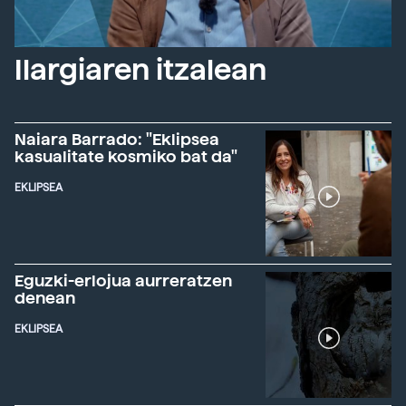
Ilargiaren itzalean
Naiara Barrado: "Eklipsea
kasualitate kosmiko bat da"
EKLIPSEA
Eguzki-erlojua aurreratzen
denean
EKLIPSEA