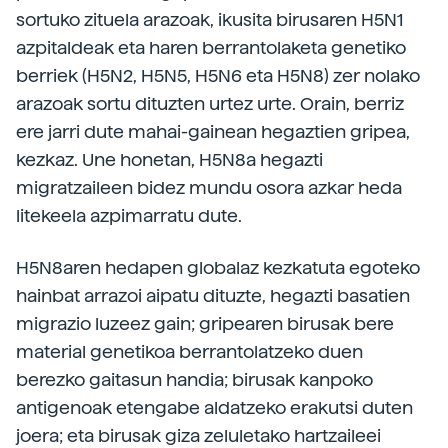
sortuko zituela arazoak, ikusita birusaren H5N1
azpitaldeak eta haren berrantolaketa genetiko
berriek (H5N2, H5N5, H5N6 eta H5N8) zer nolako
arazoak sortu dituzten urtez urte. Orain, berriz
ere jarri dute mahai-gainean hegaztien gripea,
kezkaz. Une honetan, H5N8a hegazti
migratzaileen bidez mundu osora azkar heda
litekeela azpimarratu dute.
H5N8aren hedapen globalaz kezkatuta egoteko
hainbat arrazoi aipatu dituzte, hegazti basatien
migrazio luzeez gain; gripearen birusak bere
material genetikoa berrantolatzeko duen
berezko gaitasun handia; birusak kanpoko
antigenoak etengabe aldatzeko erakutsi duten
joera; eta birusak giza zeluletako hartzaileei