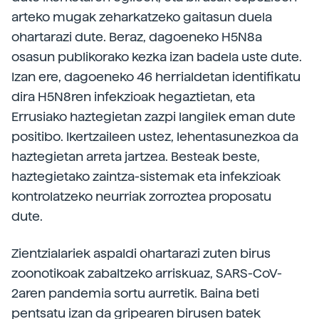
arteko mugak zeharkatzeko gaitasun duela
ohartarazi dute. Beraz, dagoeneko H5N8a
osasun publikorako kezka izan badela uste dute.
Izan ere, dagoeneko 46 herrialdetan identifikatu
dira H5N8ren infekzioak hegaztietan, eta
Errusiako haztegietan zazpi langilek eman dute
positibo. Ikertzaileen ustez, lehentasunezkoa da
haztegietan arreta jartzea. Besteak beste,
haztegietako zaintza-sistemak eta infekzioak
kontrolatzeko neurriak zorroztea proposatu
dute.
Zientzialariek aspaldi ohartarazi zuten birus
zoonotikoak zabaltzeko arriskuaz, SARS-CoV-
2aren pandemia sortu aurretik. Baina beti
pentsatu izan da gripearen birusen batek