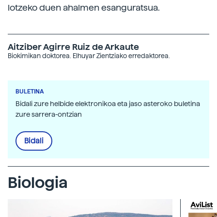
lotzeko duen ahalmen esanguratsua.
Aitziber Agirre Ruiz de Arkaute
Biokimikan doktorea. Elhuyar Zientziako erredaktorea.
BULETINA
Bidali zure helbide elektronikoa eta jaso asteroko buletina
zure sarrera-ontzian
Bidali
Biologia