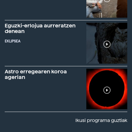
Eguzki-erlojua aurreratzen
denean
EKLIPSEA
Astro erregearen koroa
agerian
Ikusi programa guztiak