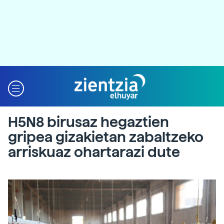
H5N8 birusaz hegaztien
gripea gizakietan zabaltzeko
arriskuaz ohartarazi dute