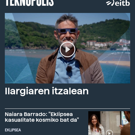
Ilargiaren itzalean
Naiara Barrado: "Eklipsea
kasualitate kosmiko bat da"
EKLIPSEA