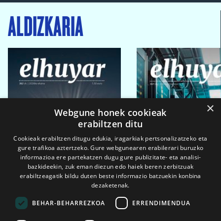
ALDIZKARIA
×
Webgune honek cookieak
erabiltzen ditu
Cookieak erabiltzen ditugu edukia, iragarkiak pertsonalizatzeko eta
gure trafikoa aztertzeko. Gure webgunearen erabilerari buruzko
informazioa ere partekatzen dugu gure publizitate- eta analisi-
bazkideekin, zuk eman diezun edo haiek beren zerbitzuak
erabiltzeagatik bildu duten beste informazio batzuekin konbina
dezaketenak.
BEHAR-BEHARREZKOA
ERRENDIMENDUA