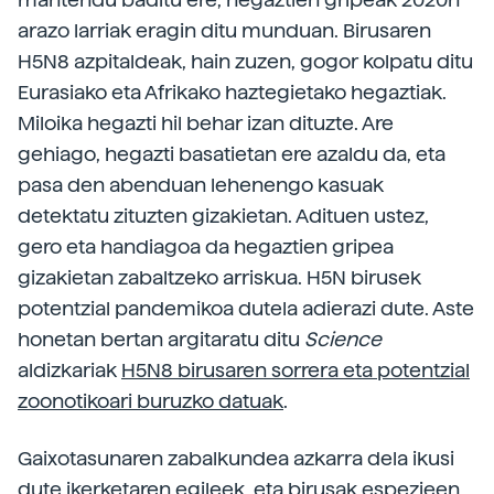
arazo larriak eragin ditu munduan. Birusaren
H5N8 azpitaldeak, hain zuzen, gogor kolpatu ditu
Eurasiako eta Afrikako haztegietako hegaztiak.
Miloika hegazti hil behar izan dituzte. Are
gehiago, hegazti basatietan ere azaldu da, eta
pasa den abenduan lehenengo kasuak
detektatu zituzten gizakietan. Adituen ustez,
gero eta handiagoa da hegaztien gripea
gizakietan zabaltzeko arriskua. H5N birusek
potentzial pandemikoa dutela adierazi dute. Aste
honetan bertan argitaratu ditu
Science
aldizkariak
H5N8 birusaren sorrera eta potentzial
zoonotikoari buruzko datuak
.
Gaixotasunaren zabalkundea azkarra dela ikusi
dute ikerketaren egileek, eta birusak espezieen