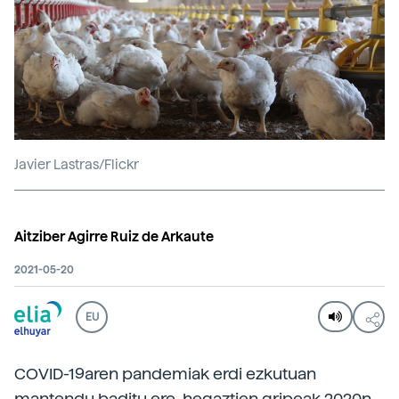
Javier Lastras/Flickr
Aitziber Agirre Ruiz de Arkaute
2021-05-20
EU
COVID-19aren pandemiak erdi ezkutuan
mantendu baditu ere, hegaztien gripeak 2020n