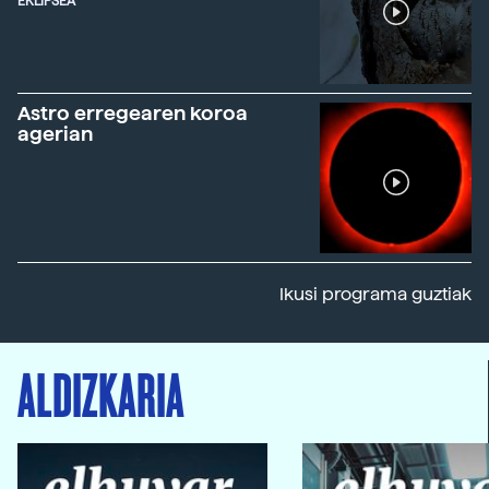
EKLIPSEA
Astro erregearen koroa
agerian
Ikusi programa guztiak
ALDIZKARIA