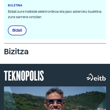
BULETINA
Bidali zure helbide elektronikoa eta jaso asteroko buletina
zure sarrera-ontzian
Bidali
Bizitza
TEKNOPOLIS