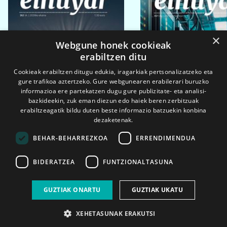
×
Webgune honek cookieak
erabiltzen ditu
Cookieak erabiltzen ditugu edukia, iragarkiak pertsonalizatzeko eta
gure trafikoa aztertzeko. Gure webgunearen erabilerari buruzko
informazioa ere partekatzen dugu gure publizitate- eta analisi-
bazkideekin, zuk eman diezun edo haiek beren zerbitzuak
erabiltzeagatik bildu duten beste informazio batzuekin konbina
dezaketenak.
BEHAR-BEHARREZKOA
ERRENDIMENDUA
BIDERATZEA
FUNTZIONALTASUNA
2026ko eka. 1a
2026ko mar. 1a
GUZTIAK ONARTU
GUZTIAK UKATU
XEHETASUNAK ERAKUTSI