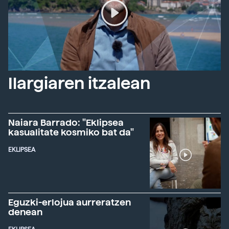
Ilargiaren itzalean
Naiara Barrado: "Eklipsea
kasualitate kosmiko bat da"
EKLIPSEA
Eguzki-erlojua aurreratzen
denean