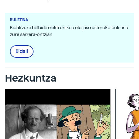
BULETINA
Bidali zure helbide elektronikoa eta jaso asteroko buletina
zure sarrera-ontzian
Bidali
Hezkuntza