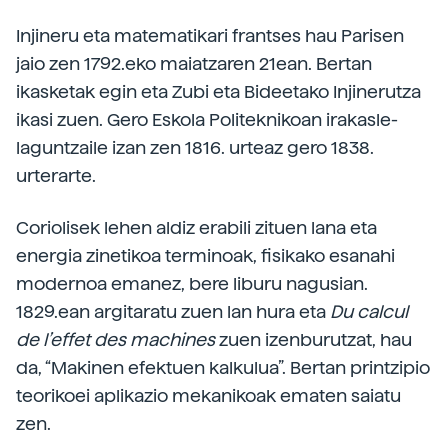
Injineru eta matematikari frantses hau Parisen
jaio zen 1792.eko maiatzaren 21ean. Bertan
ikasketak egin eta Zubi eta Bideetako Injinerutza
ikasi zuen. Gero Eskola Politeknikoan irakasle-
laguntzaile izan zen 1816. urteaz gero 1838.
urterarte.
Coriolisek lehen aldiz erabili zituen lana eta
energia zinetikoa terminoak, fisikako esanahi
modernoa emanez, bere liburu nagusian.
1829.ean argitaratu zuen lan hura eta
Du calcul
de l’effet des machines
zuen izenburutzat, hau
da, “Makinen efektuen kalkulua”. Bertan printzipio
teorikoei aplikazio mekanikoak ematen saiatu
zen.