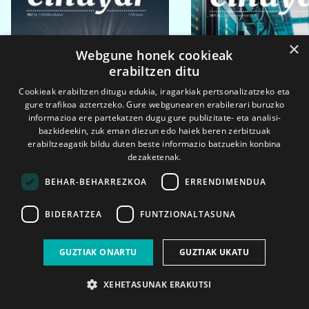
×
Webgune honek cookieak
erabiltzen ditu
Cookieak erabiltzen ditugu edukia, iragarkiak pertsonalizatzeko eta
gure trafikoa aztertzeko. Gure webgunearen erabilerari buruzko
informazioa ere partekatzen dugu gure publizitate- eta analisi-
bazkideekin, zuk eman diezun edo haiek beren zerbitzuak
erabiltzeagatik bildu duten beste informazio batzuekin konbina
dezaketenak.
BEHAR-BEHARREZKOA
ERRENDIMENDUA
BIDERATZEA
FUNTZIONALTASUNA
2026ko eka. 1a
2026ko mar. 1a
GUZTIAK ONARTU
GUZTIAK UKATU
XEHETASUNAK ERAKUTSI