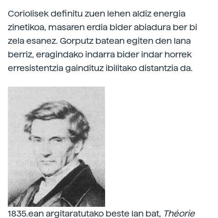
Coriolisek definitu zuen lehen aldiz energia
zinetikoa, masaren erdia bider abiadura ber bi
zela esanez. Gorputz batean egiten den lana
berriz, eragindako indarra bider indar horrek
erresistentzia gaindituz ibilitako distantzia da.
1835.ean argitaratutako beste lan bat,
Théorie