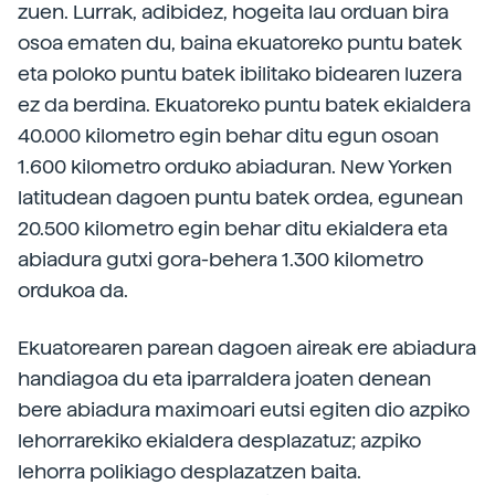
zuen. Lurrak, adibidez, hogeita lau orduan bira
osoa ematen du, baina ekuatoreko puntu batek
eta poloko puntu batek ibilitako bidearen luzera
ez da berdina. Ekuatoreko puntu batek ekialdera
40.000 kilometro egin behar ditu egun osoan
1.600 kilometro orduko abiaduran. New Yorken
latitudean dagoen puntu batek ordea, egunean
20.500 kilometro egin behar ditu ekialdera eta
abiadura gutxi gora-behera 1.300 kilometro
ordukoa da.
Ekuatorearen parean dagoen aireak ere abiadura
handiagoa du eta iparraldera joaten denean
bere abiadura maximoari eutsi egiten dio azpiko
lehorrarekiko ekialdera desplazatuz; azpiko
lehorra polikiago desplazatzen baita.