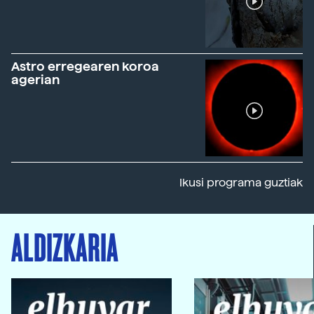
Astro erregearen koroa
agerian
Ikusi programa guztiak
ALDIZKARIA