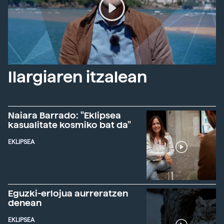
Ilargiaren itzalean
Naiara Barrado: "Eklipsea
kasualitate kosmiko bat da"
EKLIPSEA
Eguzki-erlojua aurreratzen
denean
EKLIPSEA