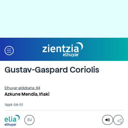
Gustav-Gaspard Coriolis
Elhuyar aldizkaria: 84
Azkune Mendia, Iñaki
1994-06-01
EU