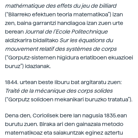
mathématique des effets du jeu de billiard
(“Bilarreko efektuen teoria matematikoa”) izan
zen, baina garrantzi handiagoa izan zuen urte
berean
Journal de l’Ecole Politechnique
aldizkarira bidalitako
Sur les équations du
mouvement relatif des systèmes de corps
(“Gorputz-sistemen higidura erlatiboen ekuazioei
buruz”) idazlanak.
1844. urtean beste liburu bat argitaratu zuen:
Traité de la mécanique des corps solides
(“Gorputz solidoen mekanikari buruzko tratatua”).
Dena den, Coriolisek bere lan nagusia 1835.ean
burutu zuen. Biraka ari den gainazala metodo
matematikoaz eta saiakuntzak eginez aztertu