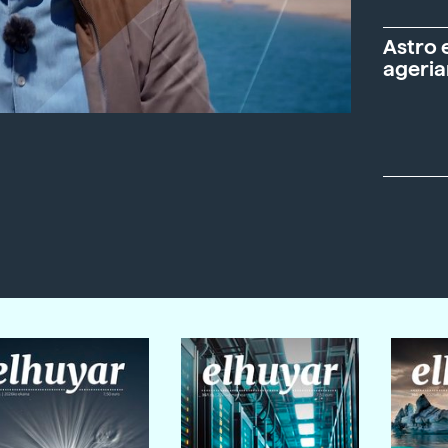
Astro 
ageria