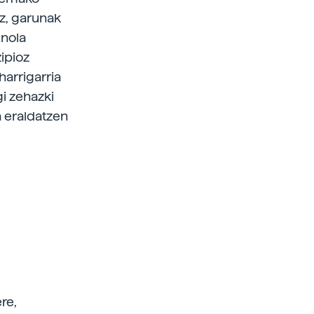
oz, garunak
 nola
ipioz
harrigarria
i zehazki
a eraldatzen
re,