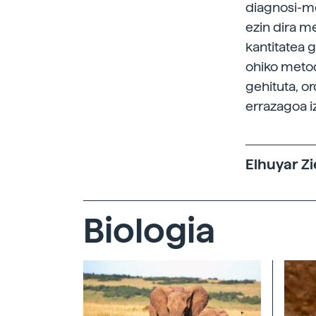
diagnosi-me
ezin dira m
kantitatea 
ohiko metod
gehituta, or
errazagoa i
Elhuyar Zi
Biologia