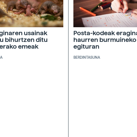
ginaren usainak
Posta-kodeak eragin
u bihurtzen ditu
haurren burmuineko
nerako emeak
egituran
IA
BERDINTASUNA