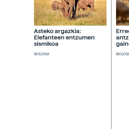
Asteko argazkia:
Erre
Elefanteen entzumen
antz
sismikoa
gai
BIOLOGIA
BIOLOG