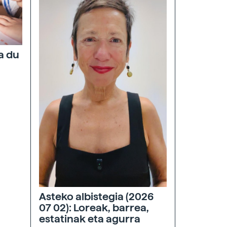
a du
Asteko albistegia (2026
07 02): Loreak, barrea,
estatinak eta agurra