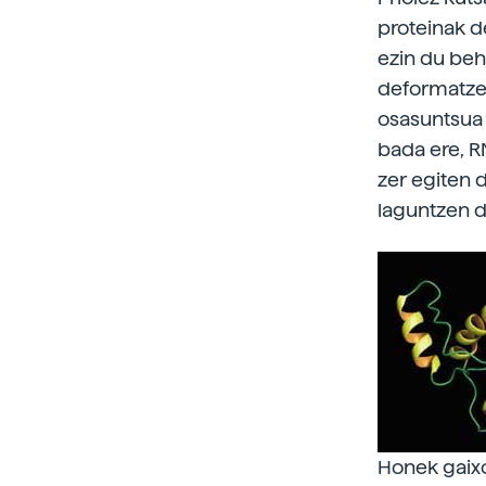
proteinak d
ezin du beh
deformatzen
osasuntsua d
bada ere, R
zer egiten 
laguntzen di
Honek gaixo