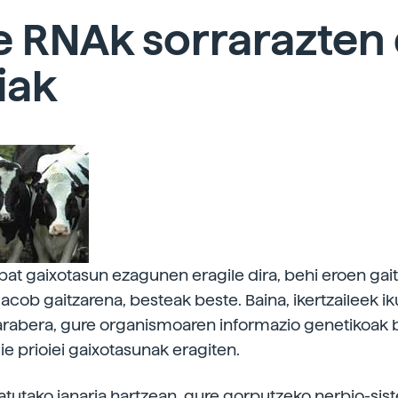
 RNAk sorrarazten 
iak
nbat gaixotasun ezagunen eragile dira, behi eroen gai
acob gaitzarena, besteak beste. Baina, ikertzaileek ik
arabera, gure organismoaren informazio genetikoak 
ie prioiei gaixotasunak eragiten.
satutako janaria hartzean, gure gorputzeko nerbio-si