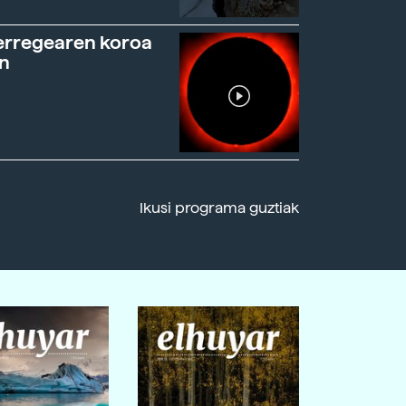
erregearen koroa
n
Ikusi programa guztiak