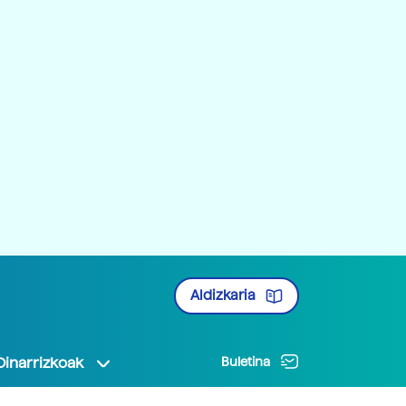
Aldizkaria
Oinarrizkoak
Buletina