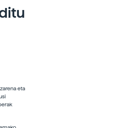
ditu
tzarena eta
usi
berak
stemako