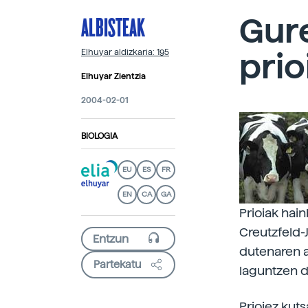
ALBISTEAK
Gure
prio
Elhuyar aldizkaria: 195
Elhuyar Zientzia
2004-02-01
BIOLOGIA
EU
ES
FR
EN
CA
GA
Prioiak hai
Creutzfeld-J
dutenaren 
Partekatu
laguntzen d
Prioiez kut