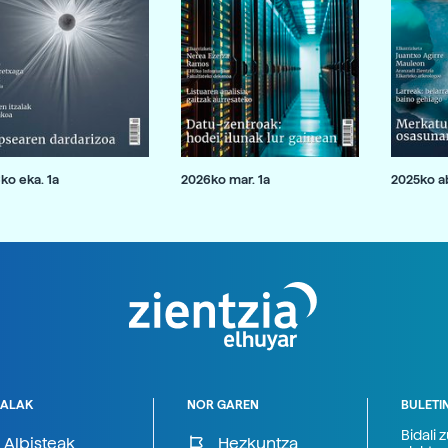
ko eka. 1a
2026ko mar. 1a
2025ko ab
ALAK
NOR GAREN
BULETI
Bidali 
Albisteak
Hezkuntza