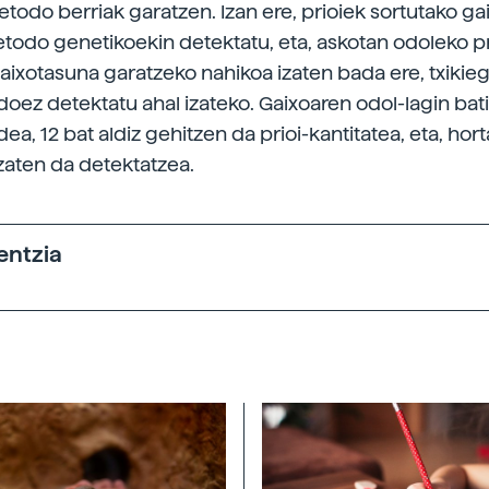
todo berriak garatzen. Izan ere, prioiek sortutako g
etodo genetikoekin detektatu, eta, askotan odoleko pr
gaixotasuna garatzeko nahikoa izaten bada ere, txikieg
oez detektatu ahal izateko. Gaixoaren odol-lagin bat
dea, 12 bat aldiz gehitzen da prioi-kantitatea, eta, hort
zaten da detektatzea.
entzia