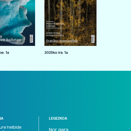
e. 1a
2025ko ira. 1a
NA
LEGEZKOA
zure helbide
Nor gara