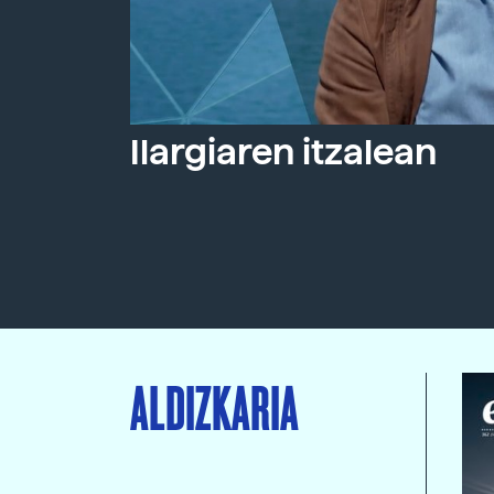
Ilargiaren itzalean
ALDIZKARIA