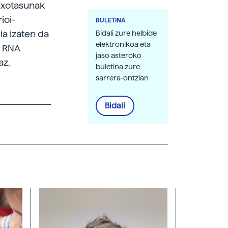
aixotasunak
ioi-
BULETINA
ia izaten da
Bidali zure helbide
elektronikoa eta
i RNA
jaso asteroko
az,
buletina zure
sarrera-ontzian
Bidali