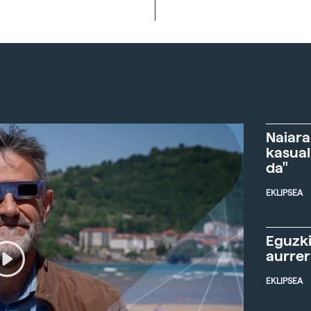
Naiara
kasual
da"
EKLIPSEA
Eguzki
aurre
EKLIPSEA