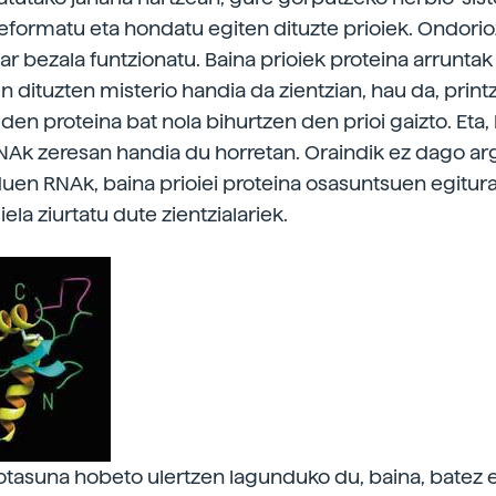
eformatu eta hondatu egiten dituzte prioiek. Ondori
ar bezala funtzionatu. Baina prioiek proteina arruntak
 dituzten misterio handia da zientzian, hau da, printz
en proteina bat nola bihurtzen den prioi gaizto. Eta, 
NAk zeresan handia du horretan. Oraindik ez dago arg
duen RNAk, baina prioiei proteina osasuntsuen egitur
ela ziurtatu dute zientzialariek.
tasuna hobeto ulertzen lagunduko du, baina, batez e