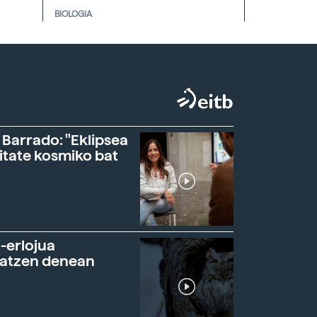
BIOLOGIA
 Barrado: "Eklipsea
itate kosmiko bat
-erlojua
ratzen denean