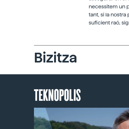
necessitem un pla
tant, si la nost
suficient raó, si
Bizitza
TEKNOPOLIS