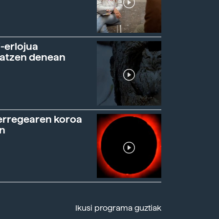
-erlojua
ratzen denean
erregearen koroa
n
Ikusi programa guztiak