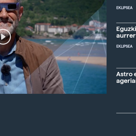
EKLIPSEA
Eguzki
aurre
EKLIPSEA
Astro 
ageria