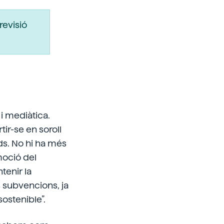
revisió
 i mediàtica.
tir-se en soroll
ds. No hi ha més
moció del
tenir la
es subvencions, ja
ostenible”.