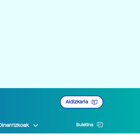
Aldizkaria
Oinarrizkoak
Buletina