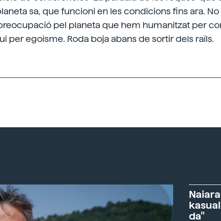
neta sa, que funcioni en les condicions fins ara. No a
ra preocupació pel planeta que hem humanitzat per c
gui per egoisme. Roda boja abans de sortir dels raïls.
Naiara
kasual
da"