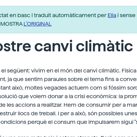
ctat en basc i traduït automàticament per
Elia
i sense 
r. MOSTRA
L’ORIGINAL
ostre canvi climàtic
és el següent: vivim en el món del canvi climàtic. Física
nt, ja que sentim paraules sobre el tema fins a conver
bstant això, moltes vegades actuem com si fóssim sor
solució que volem donar a la crisi econòmica: la pro
 les accions a realitzar. Hem de consumir per a man
struir llocs de treball. I per a això, són possibles un
ondicions perquè el consum que impulsarem sigui “s