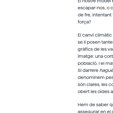
El nostre model
escapar-nos, o 
de fre, intentant
força?
El canvi climàtic
se li posen tant
gràfics de les v
imatge: una corb
població. I el m
Si darrere
hagués
denominem pesta
són clares, les
obert les oïdes a
Hem de saber qu
assegurar en el 