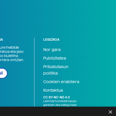
NA
LEGEZKOA
zure helbide
Nor gara
nikoa eta jaso
ko buletina
Publizitatea
arrera-ontzian
Pribatutasun
politika
li
Cookien erabilera
Kontaktua
CC BY-NC-ND 4.0
Lizentzia honetatik kanpo
geratzen dira webgunean
argitaratutako baliabide
×
grafikoak (argazki eta