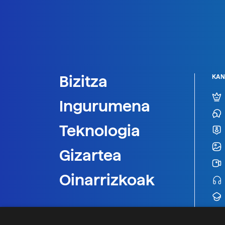
Bizitza
KAN
Ingurumena
Teknologia
Gizartea
Oinarrizkoak