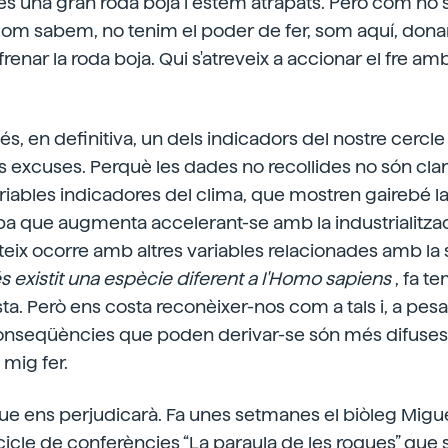
 és una gran roda boja i estem atrapats. Però com n
com sabem, no tenim el poder de fer, som aquí, don
 frenar la roda boja. Qui s'atreveix a accionar el fre amb
 és, en definitiva, un dels indicadors del nostre cercle 
es excuses. Perquè les dades no recollides no són clars
ariables indicadores del clima, que mostren gairebé l
a que augmenta accelerant-se amb la industrialització
ateix ocorre amb altres variables relacionades amb la 
 existit una espècie diferent a l'Homo sapiens
, fa t
. Però ens costa reconèixer-nos com a tals i, a pesa
 conseqüències que poden derivar-se són més difus
 mig fer.
e ens perjudicarà. Fa unes setmanes el biòleg Migue
cicle de conferències “La paraula de les roques” que