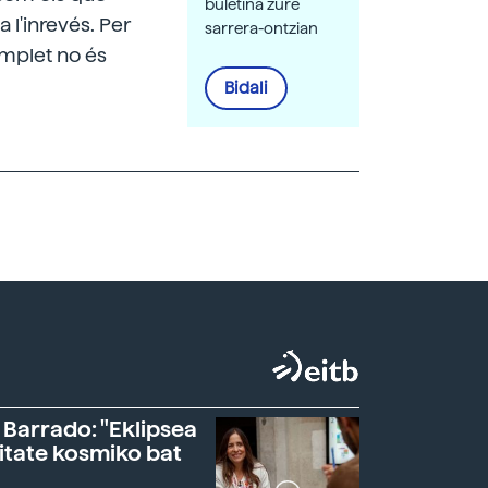
buletina zure
 l'inrevés. Per
sarrera-ontzian
omplet no és
Bidali
 Barrado: "Eklipsea
itate kosmiko bat