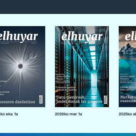
ko eka. 1a
2026ko mar. 1a
2025ko ab