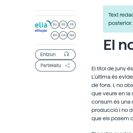
Text reda
posterio
EU
ES
FR
EN
CA
GA
El n
Partekatu
El títol de juny 
L'última és evide
de fons. I, no o
que veure en la 
consum és una de
producció i no de
que els posem c