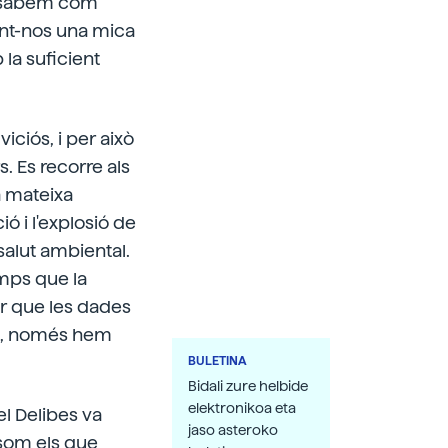
o sabem com
ant-nos una mica
 la suficient
viciós, i per això
. Es recorre als
a mateixa
 i l'explosió de
salut ambiental.
emps que la
r que les dades
es, només hem
BULETINA
Bidali zure helbide
elektronikoa eta
l Delibes va
jaso asteroko
 som els que