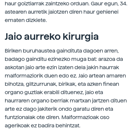
haur goiztiarrak zaintzeko orduan. Gaur egun, 34.
astearen aurretik jaiotzen diren haur gehienei
ematen dizkiete.
Jaio aurreko kirurgia
Biriken buruhaustea gaindituta dagoen arren,
badago gainditu ezinezko muga bat: arazoa da
askotan jaio arte ezin izaten dela jakin haurrak
malformaziorik duen edo ez. Jaio artean amaren
bihotza, giltzurrunak, birikak, eta azken finean
organo guztiak erabili dituenez, jaio eta
haurraren organo berriak martxan jartzen dituen
arte ez dago jakiterik ondo garatu diren eta
funtzionalak ote diren. Malformazioak oso
agerikoak ez badira behintzat.