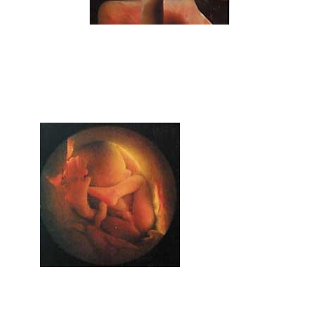
Fetuaren oinarrizko hainbat organo gai dira
funtzionatzen hasteko, baina ez nerbio-sistema
zentrala eta arnas-aparatua. Izan ere, oraintsu
hasi dira birikak surfaktantea sortzen: albeoloak
zabaldu eta birikak arnasten hasteko prestatuko
ditu.
7. hilabetea
Birikak arnasteko gai dira eta nerbio-sistema
zentrala nahikoa heldu da: dagoeneko arnas-