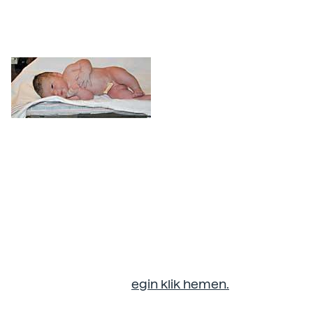
hezurretan geratuko zaizkionak. Gantz-kantitate
handia du jadanik, organismoaren % 16 hain
zuzen. Iritsi da, beraz, kanporatzeko unea.
Jaioberria
Zilborrestea mozteak hankaz gora jartzen du
haurraren bizitza. Bat-batean dena bere kabuz
egiteari ekin beharko dio, bizirik jarraitu nahi
badu. Odola oxigenatu, janaria metabolizatu,
hondakinak kanporatu, gorputzaren tenperatura
erregulatu... Ordura arte tarteka landu dituen
muskulu eta organo horiek guztiak martxan
jarriko ditu.
Irudia osoa ikusteko
egin klik hemen.