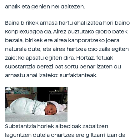
ahalik eta gehien hel daitezen.
Baina birikek arnasa hartu ahal izatea hori baino
konplexuagoa da. Airez puztutako globo batek
bezala, birikek ere airea kanporatzeko joera
naturala dute, eta airea hartzea oso zaila egiten
zaie; kolapsatu egiten dira. Hortaz, fetuak
substantzia berezi bat sortu behar izaten du
arnastu ahal izateko: surfaktanteak.
Substantzia horiek albeoloak zabaltzen
laguntzen dutela ohartzea ere giltzarri izan da