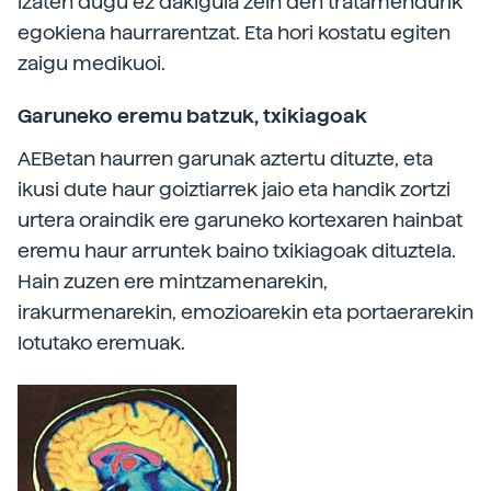
izaten dugu ez dakigula zein den tratamendurik
egokiena haurrarentzat. Eta hori kostatu egiten
zaigu medikuoi.
Garuneko eremu batzuk, txikiagoak
AEBetan haurren garunak aztertu dituzte, eta
ikusi dute haur goiztiarrek jaio eta handik zortzi
urtera oraindik ere garuneko kortexaren hainbat
eremu haur arruntek baino txikiagoak dituztela.
Hain zuzen ere mintzamenarekin,
irakurmenarekin, emozioarekin eta portaerarekin
lotutako eremuak.