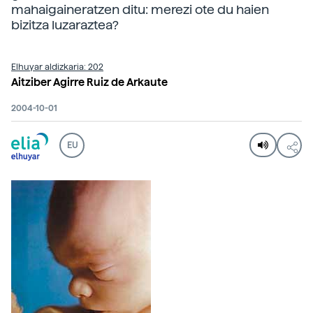
mahaigaineratzen ditu: merezi ote du haien
bizitza luzaraztea?
Elhuyar aldizkaria: 202
Aitziber Agirre Ruiz de Arkaute
2004-10-01
EU