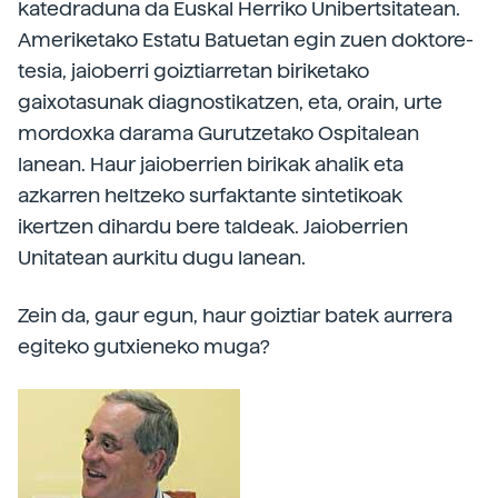
katedraduna da Euskal Herriko Unibertsitatean.
Ameriketako Estatu Batuetan egin zuen doktore-
tesia, jaioberri goiztiarretan biriketako
gaixotasunak diagnostikatzen, eta, orain, urte
mordoxka darama Gurutzetako Ospitalean
lanean. Haur jaioberrien birikak ahalik eta
azkarren heltzeko surfaktante sintetikoak
ikertzen dihardu bere taldeak. Jaioberrien
Unitatean aurkitu dugu lanean.
Zein da, gaur egun, haur goiztiar batek aurrera
egiteko gutxieneko muga?