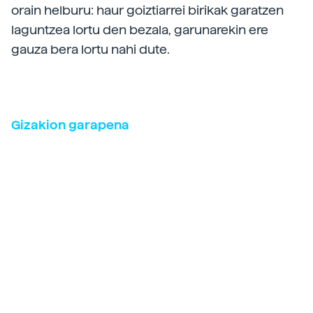
orain helburu: haur goiztiarrei birikak garatzen
laguntzea lortu den bezala, garunarekin ere
gauza bera lortu nahi dute.
Gizakion garapena
Gizakion garapena ez da 9 hileko prozesua.
Espermatozoideak eta obuluak bat egiten
dutenean hasten da, baina nerabezaroan
amaitzen da. Eta prozesu jarrai horretan, erditzea
gertakari txiki bat besterik ez da. Amaren
‘parasito’ izateari uzten diogun unea da.
Garapen intrauterinoan organoak sortzen diren