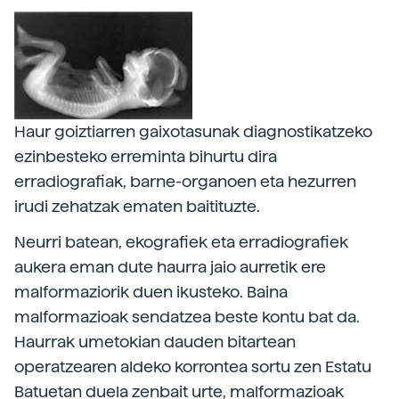
Haur goiztiarren gaixotasunak diagnostikatzeko
ezinbesteko erreminta bihurtu dira
erradiografiak, barne-organoen eta hezurren
irudi zehatzak ematen baitituzte.
Neurri batean, ekografiek eta erradiografiek
aukera eman dute haurra jaio aurretik ere
malformaziorik duen ikusteko. Baina
malformazioak sendatzea beste kontu bat da.
Haurrak umetokian dauden bitartean
operatzearen aldeko korrontea sortu zen Estatu
Batuetan duela zenbait urte, malformazioak