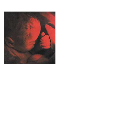
mugimendu erritmikoak zuzentzeko gai da eta
gorputz barneko tenperatura erregula dezake.
8. hilabetea
Fetuak pisu gehien hartzen duen garaia da.
Amaren antigorputzak ere orain jasotzen ditu,
jaio eta hurrengo 6 hilabeteetarako infekzioen
aurkako babesa emango diotenak.
9. hilabetea
Dagoeneko 300 hezur baino gehiago du, hazten
doan heinean fusionatu eta helduaroan 200