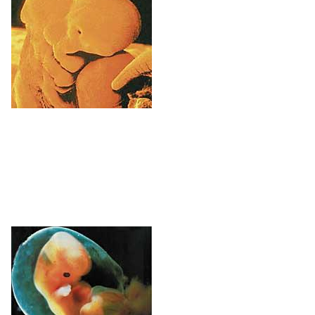
1. hilabetea
Dagoeneko hasi dira garatzen fetuaren
giltzurrunak, gibela eta digestio-hodia. Bihotz
ñimiñoa
taupada txikiak ematen hasten da. Besoak
garatzen hasten dira, eta, bi egun geroago,
hankak. Begiak ere laster ikusiko zaizkio.
2. hilabetea