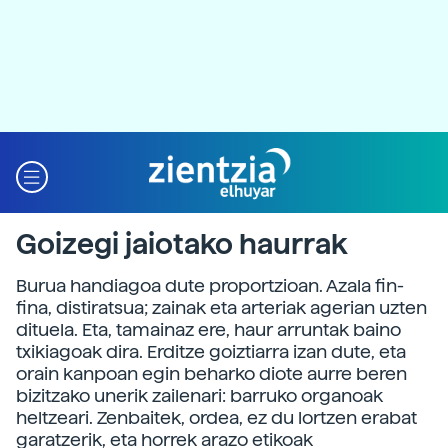
Goizegi jaiotako haurrak
Burua handiagoa dute proportzioan. Azala fin-
fina, distiratsua; zainak eta arteriak agerian uzten
dituela. Eta, tamainaz ere, haur arruntak baino
txikiagoak dira. Erditze goiztiarra izan dute, eta
orain kanpoan egin beharko diote aurre beren
bizitzako unerik zailenari: barruko organoak
heltzeari. Zenbaitek, ordea, ez du lortzen erabat
garatzerik, eta horrek arazo etikoak