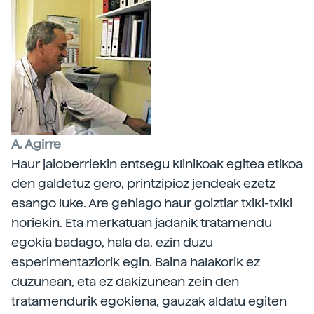
A. Agirre
Haur jaioberriekin entsegu klinikoak egitea etikoa
den galdetuz gero, printzipioz jendeak ezetz
esango luke. Are gehiago haur goiztiar txiki-txiki
horiekin. Eta merkatuan jadanik tratamendu
egokia badago, hala da, ezin duzu
esperimentaziorik egin. Baina halakorik ez
duzunean, eta ez dakizunean zein den
tratamendurik egokiena, gauzak aldatu egiten