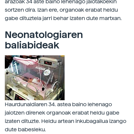
arazoak 34 aste baino lehenago jaiotakoekin
sortzen dira. Izan ere, organoak erabat heldu
gabe dituztela jarri behar izaten dute martxan.
Neonatologiaren
baliabideak
Haurdunaldiaren 34. astea baino lehenago
jaiotzen direnek organoak erabat heldu gabe
izaten dituzte. Heldu artean inkubagailua izango
dute babesleku.