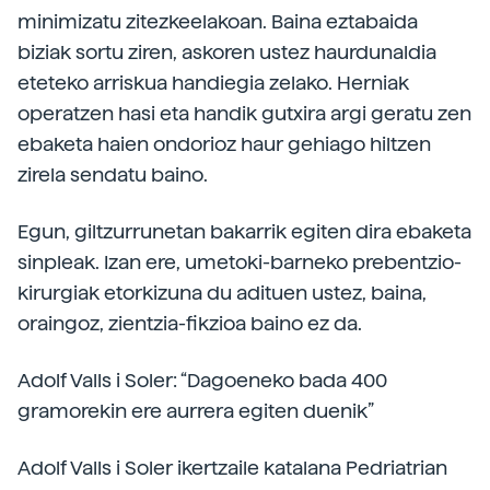
minimizatu zitezkeelakoan. Baina eztabaida
biziak sortu ziren, askoren ustez haurdunaldia
eteteko arriskua handiegia zelako. Herniak
operatzen hasi eta handik gutxira argi geratu zen
ebaketa haien ondorioz haur gehiago hiltzen
zirela sendatu baino.
Egun, giltzurrunetan bakarrik egiten dira ebaketa
sinpleak. Izan ere, umetoki-barneko prebentzio-
kirurgiak etorkizuna du adituen ustez, baina,
oraingoz, zientzia-fikzioa baino ez da.
Adolf Valls i Soler: “Dagoeneko bada 400
gramorekin ere aurrera egiten duenik”
Adolf Valls i Soler ikertzaile katalana Pedriatrian