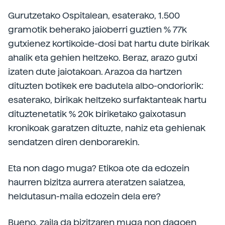
Gurutzetako Ospitalean, esaterako, 1.500
gramotik beherako jaioberri guztien % 77k
gutxienez kortikoide-dosi bat hartu dute birikak
ahalik eta gehien heltzeko. Beraz, arazo gutxi
izaten dute jaiotakoan. Arazoa da hartzen
dituzten botikek ere badutela albo-ondoriorik:
esaterako, birikak heltzeko surfaktanteak hartu
dituztenetatik % 20k biriketako gaixotasun
kronikoak garatzen dituzte, nahiz eta gehienak
sendatzen diren denborarekin.
Eta non dago muga? Etikoa ote da edozein
haurren bizitza aurrera ateratzen saiatzea,
heldutasun-maila edozein dela ere?
Bueno, zaila da bizitzaren muga non dagoen