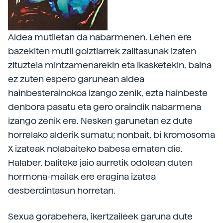
Aldea mutiletan da nabarmenen. Lehen ere
bazekiten mutil goiztiarrek zailtasunak izaten
zituztela mintzamenarekin eta ikasketekin, baina
ez zuten espero garunean aldea
hainbesterainokoa izango zenik, ezta hainbeste
denbora pasatu eta gero oraindik nabarmena
izango zenik ere. Nesken garunetan ez dute
horrelako alderik sumatu; nonbait, bi kromosoma
X izateak nolabaiteko babesa ematen die.
Halaber, baliteke jaio aurretik odolean duten
hormona-mailak ere eragina izatea
desberdintasun horretan.
Sexua gorabehera, ikertzaileek garuna dute