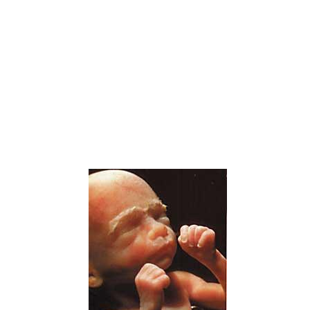
okertu eta bueltak eman.
Gantz arrea sortzen da. Ehun adipotsu
espezializatua da, eta beroa sortzen du gantz-
azidoak oxidatzen dituenean. Jaiotakoan
gorputzeko tenperatura erregulatzen lagunduko
dio.
Une batean, fetuak hatz lodia ahoan sartzea
lortuko du, eta pixkanaka gerora oinarrizkoa
izango zaion ekintza bat ikasten joango da:
zurrupatzen.
6. hilabetea