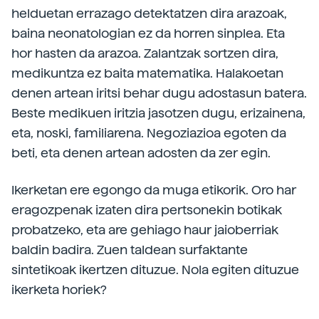
helduetan errazago detektatzen dira arazoak,
baina neonatologian ez da horren sinplea. Eta
hor hasten da arazoa. Zalantzak sortzen dira,
medikuntza ez baita matematika. Halakoetan
denen artean iritsi behar dugu adostasun batera.
Beste medikuen iritzia jasotzen dugu, erizainena,
eta, noski, familiarena. Negoziazioa egoten da
beti, eta denen artean adosten da zer egin.
Ikerketan ere egongo da muga etikorik. Oro har
eragozpenak izaten dira pertsonekin botikak
probatzeko, eta are gehiago haur jaioberriak
baldin badira. Zuen taldean surfaktante
sintetikoak ikertzen dituzue. Nola egiten dituzue
ikerketa horiek?