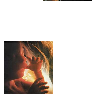
hilabetea
Eskeletoaren osifikazioa gero eta abiada
biziagoan gertatzen da. Fetua burua, besoak,
hankak eta ezpainak mugitzen hasten da.
5. hilabetea
Gorputz-atalak nahi bezala mugitzen ditu
jadanik: gerria eta aldakak jira ditzake, gorputza