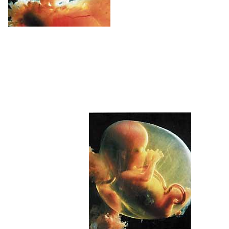
Fetuaren nerbioak eta muskuluak lanean hasten
dira, haien arteko konexioak garatzen ari baitira.
Organo garatu berriak probatzen ere hasten da
fetua: inguruko likido pixka bat edan eta
giltzurrunek prozesatzen dute. Fetua 8 cm luze
da, eta buruak gorputzaren luzeraren erdia
hartzen du oraino.
4.