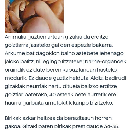
Animalia guztien artean gizakia da erditze
goiztiarra jasateko gai den espezie bakarra.
Arkume bat dagokion baino astebete lehenago
jaioko balitz, hil egingo litzateke; barne-organoek
oraindik ez dute beren kabuz lanean hasteko
modurik. Ez daude guztiz helduta. Aldiz, badirudi
gizakiak neurriak hartu dituela balizko erditze
goiztiar baterako, 40 asteak bete aurretik ere
haurra gai baita umetokitik kanpo bizitzeko.
Birikak azkar heltzea da berezitasun horren
gakoa. Gizaki baten birikak prest daude 34-35.