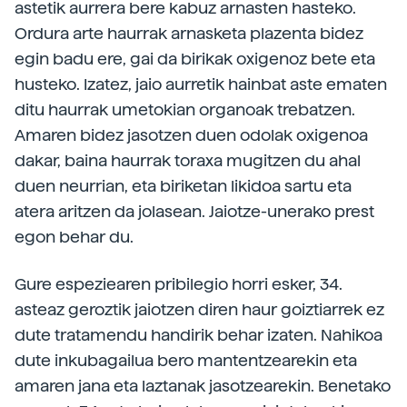
astetik aurrera bere kabuz arnasten hasteko.
Ordura arte haurrak arnasketa plazenta bidez
egin badu ere, gai da birikak oxigenoz bete eta
husteko. Izatez, jaio aurretik hainbat aste ematen
ditu haurrak umetokian organoak trebatzen.
Amaren bidez jasotzen duen odolak oxigenoa
dakar, baina haurrak toraxa mugitzen du ahal
duen neurrian, eta biriketan likidoa sartu eta
atera aritzen da jolasean. Jaiotze-unerako prest
egon behar du.
Gure espeziearen pribilegio horri esker, 34.
asteaz geroztik jaiotzen diren haur goiztiarrek ez
dute tratamendu handirik behar izaten. Nahikoa
dute inkubagailua bero mantentzearekin eta
amaren jana eta laztanak jasotzearekin. Benetako