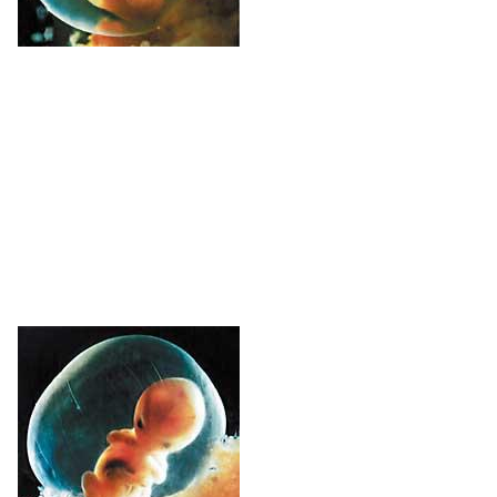
Minuturo 100.000 neurona
berri sortzen ari zaizkio.
Garuna eta bizkarrezur-muina garatzen ari dira,
eta eskeletoa eta muskuluak ere sortzen hasi
dira. Bigarren hilabetea
amaitzerako, organo guztien
hasikinak ditu fetuak.
Eta, hala ere, 5 cm-ko luzera
eta 2 g-ko pisua baino ez du.
3. hilabetea