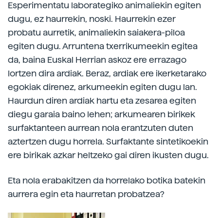
Esperimentatu laborategiko animaliekin egiten
dugu, ez haurrekin, noski. Haurrekin ezer
probatu aurretik, animaliekin saiakera-piloa
egiten dugu. Arruntena txerrikumeekin egitea
da, baina Euskal Herrian askoz ere errazago
lortzen dira ardiak. Beraz, ardiak ere ikerketarako
egokiak direnez, arkumeekin egiten dugu lan.
Haurdun diren ardiak hartu eta zesarea egiten
diegu garaia baino lehen; arkumearen birikek
surfaktanteen aurrean nola erantzuten duten
aztertzen dugu horrela. Surfaktante sintetikoekin
ere birikak azkar heltzeko gai diren ikusten dugu.
Eta nola erabakitzen da horrelako botika batekin
aurrera egin eta haurretan probatzea?