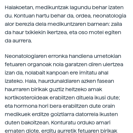
Halakoetan, medikuntzak lagundu behar izaten
du. Kontuan hartu behar da, ordea, neonatologia
alor berezia dela medikuntzaren barnean: zaila
da haur txikiekin ikertzea, eta oso motel egiten
da aurrera.
Neonatologiaren erronka handiena umetokian
fetuaren organoak nola garatzen diren ulertzea
izan da, nolabait kanpoan ere imitatu ahal
izateko. Hala, haurdunaldiaren azken fasean
haurraren birikak guztiz heltzeko amak
kortikosteroideak erabiltzen dituela ikusi dute;
eta hormona hori bera erabiltzen dute orain
medikuek erditze goiztiarra datorrela ikusten
duten bakoitzean. Konturatu orduko amari
ematen diote, erditu aurretik fetuaren birikak