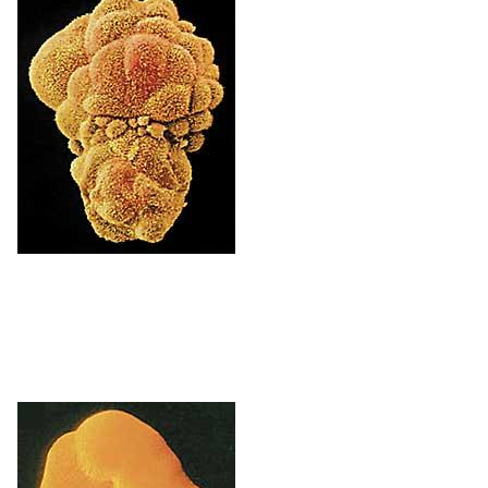
1. astea
Guraso bien informazio genetikoa berrantolatu
eta zelulak zatitzen hasten dira. Enbrioia
emakumearen umetokiari itsasten zaio.