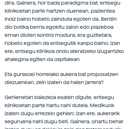
dira. Gainera, hor bada paradigma bat: entsegu
klinikoetan parte hartzen duenean, pazientea
inoiz baino hobeto zainduta egoten da. Berdin
dio botika berria egokitu zaion edo plazeboa
eman dioten kontrol modura; era guztietara,
hobeto egoten da entsegutik kanpo baino. Izan
ere, entsegu klinikoa ondo ateratzeko izugarrizko
ahalegina egiten da ospitalean.
Eta gurasoei horrelako aukera bat proposatzen
diezuenean, zein izaten da haien jarrera?
Gehienetan baiezkoa esaten digute, entsegu
klinikoetan parte hartu nahi dutela. Medikuok
izaten dugu errezelo gehien; izan ere, aukerarik
seguruena nahi dugu beti. Gainera, onartu behar