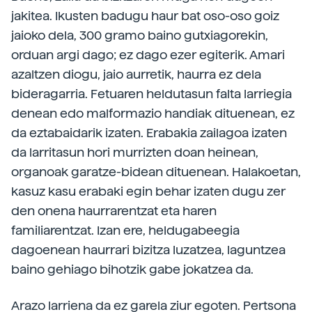
jakitea. Ikusten badugu haur bat oso-oso goiz
jaioko dela, 300 gramo baino gutxiagorekin,
orduan argi dago; ez dago ezer egiterik. Amari
azaltzen diogu, jaio aurretik, haurra ez dela
bideragarria. Fetuaren heldutasun falta larriegia
denean edo malformazio handiak dituenean, ez
da eztabaidarik izaten. Erabakia zailagoa izaten
da larritasun hori murrizten doan heinean,
organoak garatze-bidean dituenean. Halakoetan,
kasuz kasu erabaki egin behar izaten dugu zer
den onena haurrarentzat eta haren
familiarentzat. Izan ere, heldugabeegia
dagoenean haurrari bizitza luzatzea, laguntzea
baino gehiago bihotzik gabe jokatzea da.
Arazo larriena da ez garela ziur egoten. Pertsona