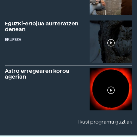
Eguzki-erlojua aurreratzen
denean
EKLIPSEA
Astro erregearen koroa
agerian
Ikusi programa guztiak