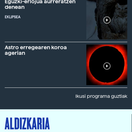
Eguzki-erlojua aurreratzen
denean
EKLIPSEA
Astro erregearen koroa
agerian
Ikusi programa guztiak
ALDIZKARIA