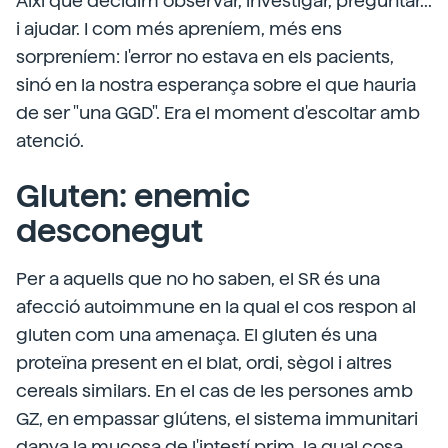
Així que decidim observar, investigar, preguntar...
i ajudar. I com més apreníem, més ens
sorpreníem: l'error no estava en els pacients,
sinó en la nostra esperança sobre el que hauria
de ser "una GGD". Era el moment d'escoltar amb
atenció.
Gluten: enemic
desconegut
Per a aquells que no ho saben, el SR és una
afecció autoimmune en la qual el cos respon al
gluten com una amenaça. El gluten és una
proteïna present en el blat, ordi, sègol i altres
cereals similars. En el cas de les persones amb
GZ, en empassar glútens, el sistema immunitari
danya la mucosa de l'intestí prim, la qual cosa