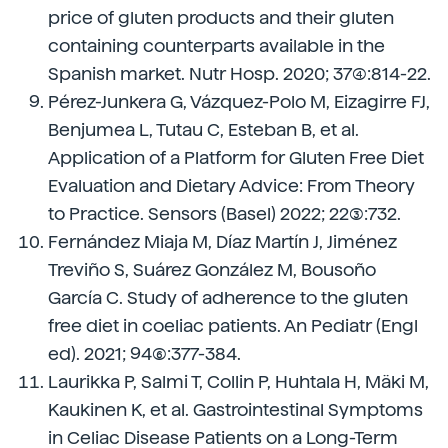
price of gluten products and their gluten
containing counterparts available in the
Spanish market. Nutr Hosp. 2020; 37(4):814-22.
Pérez-Junkera G, Vázquez-Polo M, Eizagirre FJ,
Benjumea L, Tutau C, Esteban B, et al.
Application of a Platform for Gluten Free Diet
Evaluation and Dietary Advice: From Theory
to Practice. Sensors (Basel) 2022; 22(3):732.
Fernández Miaja M, Díaz Martín J, Jiménez
Treviño S, Suárez González M, Bousoño
García C. Study of adherence to the gluten
free diet in coeliac patients. An Pediatr (Engl
ed). 2021; 94(6):377-384.
Laurikka P, Salmi T, Collin P, Huhtala H, Mäki M,
Kaukinen K, et al. Gastrointestinal Symptoms
in Celiac Disease Patients on a Long-Term