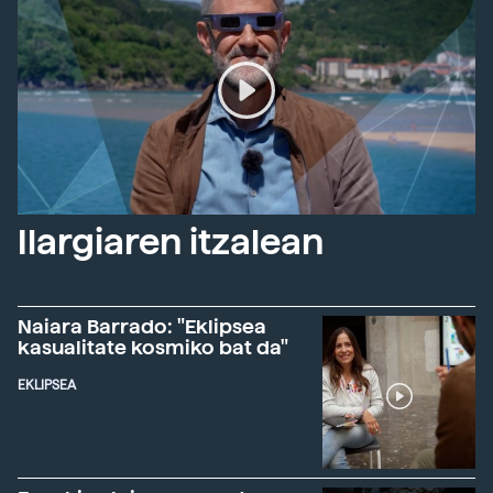
Ilargiaren itzalean
Naiara Barrado: "Eklipsea
kasualitate kosmiko bat da"
EKLIPSEA