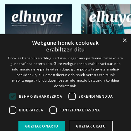
×
Webgune honek cookieak
erabiltzen ditu
Cookieak erabiltzen ditugu edukia, iragarkiak pertsonalizatzeko eta
gure trafikoa aztertzeko. Gure webgunearen erabilerari buruzko
informazioa ere partekatzen dugu gure publizitate- eta analisi-
bazkideekin, zuk eman diezun edo haiek beren zerbitzuak
erabiltzeagatik bildu duten beste informazio batzuekin konbina
dezaketenak.
BEHAR-BEHARREZKOA
ERRENDIMENDUA
BIDERATZEA
FUNTZIONALTASUNA
2026ko eka. 1a
2026ko mar. 1a
GUZTIAK ONARTU
GUZTIAK UKATU