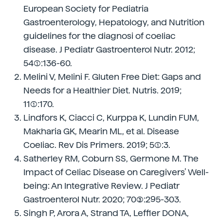
European Society for Pediatria
Gastroenterology, Hepatology, and Nutrition
guidelines for the diagnosi of coeliac
disease. J Pediatr Gastroenterol Nutr. 2012;
54(1):136-60.
Melini V, Melini F. Gluten Free Diet: Gaps and
Needs for a Healthier Diet. Nutris. 2019;
11(1):170.
Lindfors K, Ciacci C, Kurppa K, Lundin FUM,
Makharia GK, Mearin ML, et al. Disease
Coeliac. Rev Dis Primers. 2019; 5(1):3.
Satherley RM, Coburn SS, Germone M. The
Impact of Celiac Disease on Caregivers’ Well-
being: An Integrative Review. J Pediatr
Gastroenterol Nutr. 2020; 70(3):295-303.
Singh P, Arora A, Strand TA, Leffler DONA,