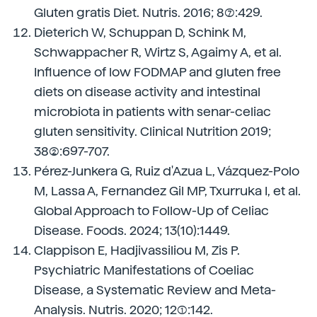
Gluten gratis Diet. Nutris. 2016; 8(7):429.
Dieterich W, Schuppan D, Schink M,
Schwappacher R, Wirtz S, Agaimy A, et al.
Influence of low FODMAP and gluten free
diets on disease activity and intestinal
microbiota in patients with senar-celiac
gluten sensitivity. Clinical Nutrition 2019;
38(2):697-707.
Pérez-Junkera G, Ruiz d'Azua L, Vázquez-Polo
M, Lassa A, Fernandez Gil MP, Txurruka I, et al.
Global Approach to Follow-Up of Celiac
Disease. Foods. 2024; 13(10):1449.
Clappison E, Hadjivassiliou M, Zis P.
Psychiatric Manifestations of Coeliac
Disease, a Systematic Review and Meta-
Analysis. Nutris. 2020; 12(1):142.