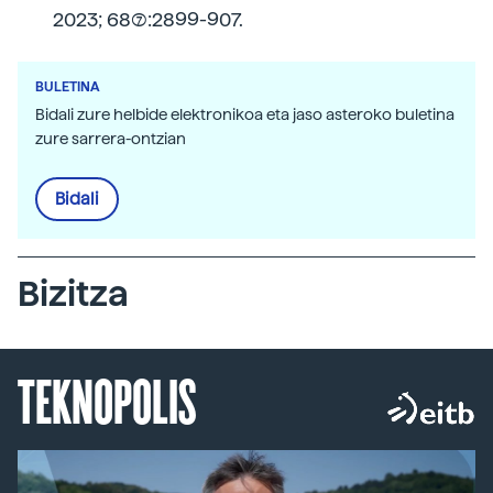
2023; 68(7):2899-907.
BULETINA
Bidali zure helbide elektronikoa eta jaso asteroko buletina
zure sarrera-ontzian
Bidali
Bizitza
TEKNOPOLIS