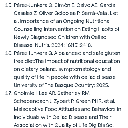
Pérez-Junkera G, Simón E, Calvo AE, García
Casales Z, Oliver Goicolea P, Serrà-Vela JI, et
al. Importance of an Ongoing Nutritional
Counselling Intervention on Eating Habits of
Newly Diagnosed Children with Celiac
Disease. Nutris. 2024; 16(15):2418.
Pérez Junkera G. A balanced and safe gluten
free diet:The impact of nutritional education
on dietary balanç, symptomatology and
quality of life in people with celiac disease
University of The Basque Country; 2025.
Gholmie I, Lee AR, Satherley RM,
Schebendach J, Zybert P, Green PHR, et al.
Maladaptive Food Attitudes and Behaviors in
Individuals with Celiac Disease and Their
Association with Quality of Life Dig Dis Sci.