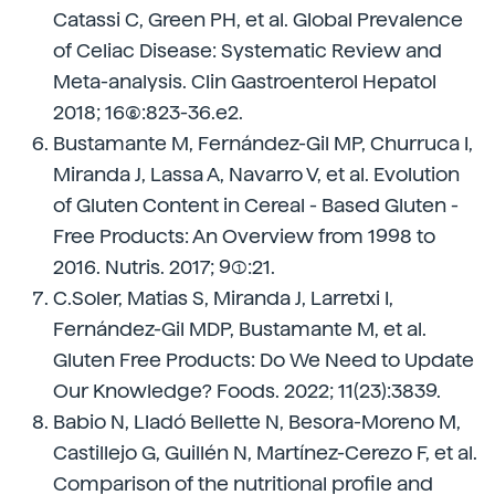
Catassi C, Green PH, et al. Global Prevalence
of Celiac Disease: Systematic Review and
Meta-analysis. Clin Gastroenterol Hepatol
2018; 16(6):823-36.e2.
Bustamante M, Fernández-Gil MP, Churruca I,
Miranda J, Lassa A, Navarro V, et al. Evolution
of Gluten Content in Cereal - Based Gluten -
Free Products: An Overview from 1998 to
2016. Nutris. 2017; 9(1):21.
C.Soler, Matias S, Miranda J, Larretxi I,
Fernández-Gil MDP, Bustamante M, et al.
Gluten Free Products: Do We Need to Update
Our Knowledge? Foods. 2022; 11(23):3839.
Babio N, Lladó Bellette N, Besora-Moreno M,
Castillejo G, Guillén N, Martínez-Cerezo F, et al.
Comparison of the nutritional profile and