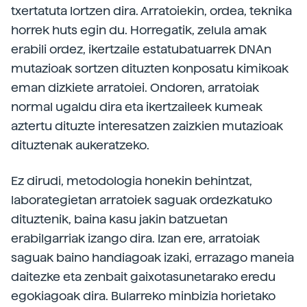
txertatuta lortzen dira. Arratoiekin, ordea, teknika
horrek huts egin du. Horregatik, zelula amak
erabili ordez, ikertzaile estatubatuarrek DNAn
mutazioak sortzen dituzten konposatu kimikoak
eman dizkiete arratoiei. Ondoren, arratoiak
normal ugaldu dira eta ikertzaileek kumeak
aztertu dituzte interesatzen zaizkien mutazioak
dituztenak aukeratzeko.
Ez dirudi, metodologia honekin behintzat,
laborategietan arratoiek saguak ordezkatuko
dituztenik, baina kasu jakin batzuetan
erabilgarriak izango dira. Izan ere, arratoiak
saguak baino handiagoak izaki, errazago maneia
daitezke eta zenbait gaixotasunetarako eredu
egokiagoak dira. Bularreko minbizia horietako