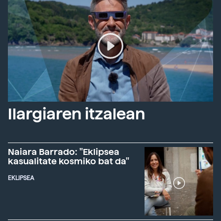
Ilargiaren itzalean
Naiara Barrado: "Eklipsea
kasualitate kosmiko bat da"
EKLIPSEA