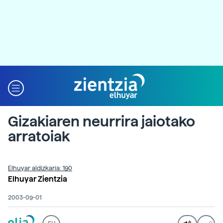
Gizakiaren neurrira jaiotako
arratoiak
Elhuyar aldizkaria: 190
Elhuyar Zientzia
2003-09-01