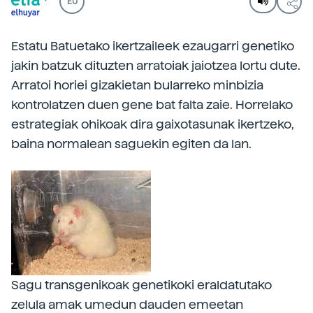
EU
Estatu Batuetako ikertzaileek ezaugarri genetiko
jakin batzuk dituzten arratoiak jaiotzea lortu dute.
Arratoi horiei gizakietan bularreko minbizia
kontrolatzen duen gene bat falta zaie. Horrelako
estrategiak ohikoak dira gaixotasunak ikertzeko,
baina normalean saguekin egiten da lan.
Sagu transgenikoak genetikoki eraldatutako
zelula amak umedun dauden emeetan