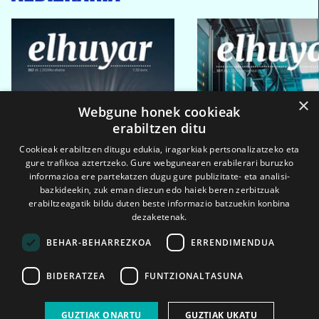
×
Webgune honek cookieak
erabiltzen ditu
Cookieak erabiltzen ditugu edukia, iragarkiak pertsonalizatzeko eta
gure trafikoa aztertzeko. Gure webgunearen erabilerari buruzko
informazioa ere partekatzen dugu gure publizitate- eta analisi-
bazkideekin, zuk eman diezun edo haiek beren zerbitzuak
erabiltzeagatik bildu duten beste informazio batzuekin konbina
dezaketenak.
BEHAR-BEHARREZKOA
ERRENDIMENDUA
BIDERATZEA
FUNTZIONALTASUNA
2026ko eka. 1a
2026ko mar. 1a
GUZTIAK ONARTU
GUZTIAK UKATU