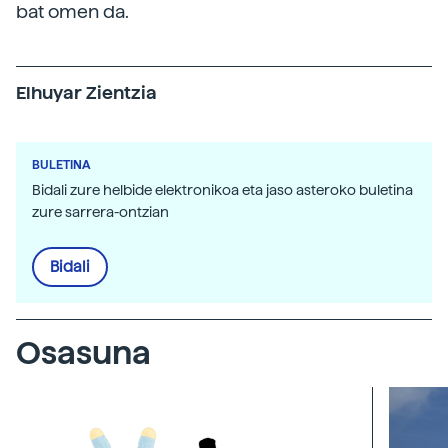
bat omen da.
Elhuyar Zientzia
BULETINA
Bidali zure helbide elektronikoa eta jaso asteroko buletina
zure sarrera-ontzian
Bidali
Osasuna