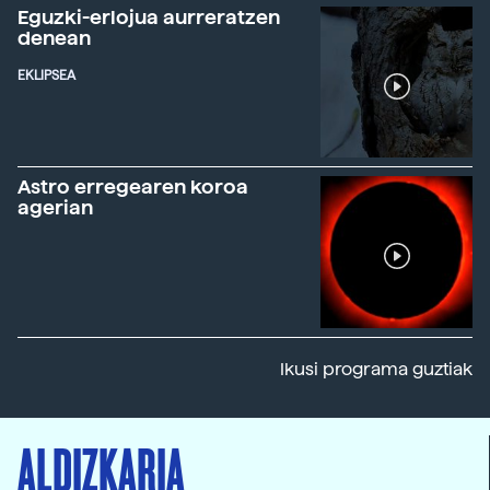
Eguzki-erlojua aurreratzen
denean
EKLIPSEA
Astro erregearen koroa
agerian
Ikusi programa guztiak
ALDIZKARIA