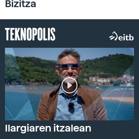
Bizitza
TEKNOPOLIS
Ilargiaren itzalean