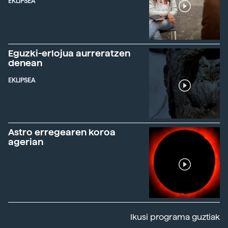
EKLIPSEA
Eguzki-erlojua aurreratzen
denean
EKLIPSEA
Astro erregearen koroa
agerian
Ikusi programa guztiak