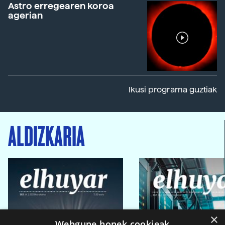
Astro erregearen koroa
agerian
Ikusi programa guztiak
ALDIZKARIA
×
Webgune honek cookieak