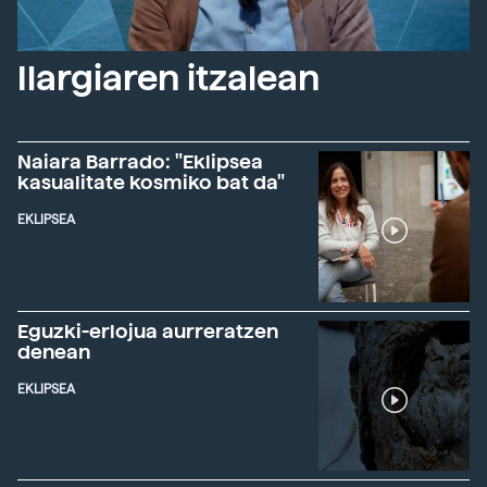
Ilargiaren itzalean
Naiara Barrado: "Eklipsea
kasualitate kosmiko bat da"
EKLIPSEA
Eguzki-erlojua aurreratzen
denean
EKLIPSEA