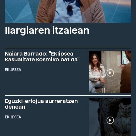
Ilargiaren itzalean
Naiara Barrado: "Eklipsea
kasualitate kosmiko bat da"
EKLIPSEA
Eguzki-erlojua aurreratzen
denean
EKLIPSEA