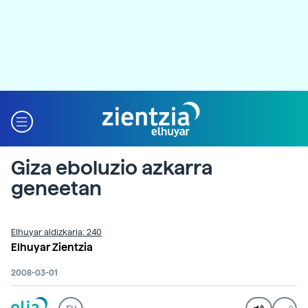
Giza eboluzio azkarra
geneetan
Elhuyar aldizkaria: 240
Elhuyar Zientzia
2008-03-01