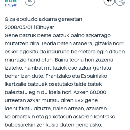
EU
Giza eboluzio azkarra geneetan
2008/03/01 | Elhuyar
Gene batzuk beste batzuk baino azkarrago
mutatzen dira. Teoria baten arabera, gizakia horri
esker egokitu da ingurune berrietara egin dituen
migrazio handietan. Baina teoria hori zuzena
izateko, hainbat mutaziok oso azkar gertatu
behar izan dute. Frantziako eta Espainiako
ikertzaile batzuek osatutako talde batek
baieztatu egin du ideia hori. Azken 60.000
urteetan azkar mutatu diren 582 gene
identifikatu dituzte, haien artean, azalaren
kolorearekin eta gaixotasun askoren kontrako
babesarekin zerikusia duten gene asko.