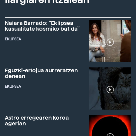
Naiara Barrado: "Eklipsea
kasualitate kosmiko bat da"
EKLIPSEA
Eguzki-erlojua aurreratzen
denean
EKLIPSEA
Astro erregearen koroa
agerian