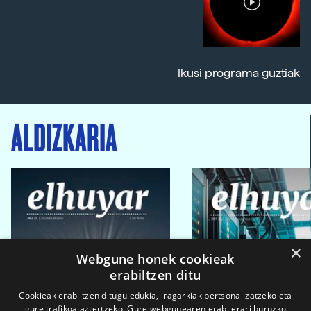
Ikusi programa guztiak
ALDIZKARIA
×
Webgune honek cookieak
erabiltzen ditu
Cookieak erabiltzen ditugu edukia, iragarkiak pertsonalizatzeko eta
gure trafikoa aztertzeko. Gure webgunearen erabilerari buruzko