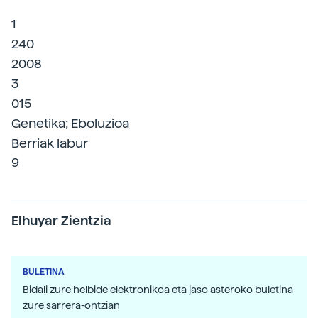
1
240
2008
3
015
Genetika; Eboluzioa
Berriak labur
9
Elhuyar Zientzia
BULETINA
Bidali zure helbide elektronikoa eta jaso asteroko buletina
zure sarrera-ontzian