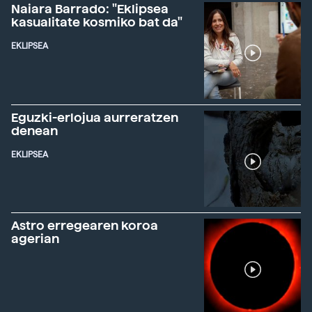
Naiara Barrado: "Eklipsea
kasualitate kosmiko bat da"
EKLIPSEA
Eguzki-erlojua aurreratzen
denean
EKLIPSEA
Astro erregearen koroa
agerian