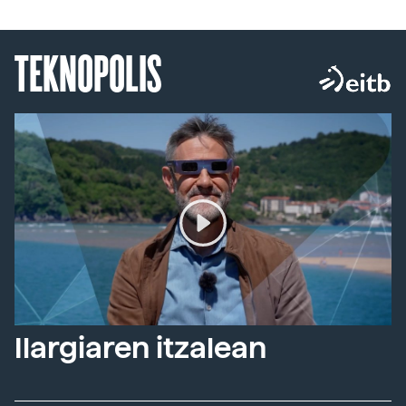
TEKNOPOLIS
Ilargiaren itzalean