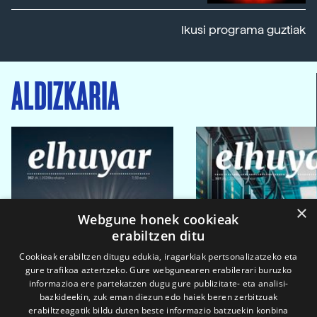
Ikusi programa guztiak
ALDIZKARIA
×
Webgune honek cookieak
erabiltzen ditu
Cookieak erabiltzen ditugu edukia, iragarkiak pertsonalizatzeko eta
gure trafikoa aztertzeko. Gure webgunearen erabilerari buruzko
informazioa ere partekatzen dugu gure publizitate- eta analisi-
bazkideekin, zuk eman diezun edo haiek beren zerbitzuak
erabiltzeagatik bildu duten beste informazio batzuekin konbina