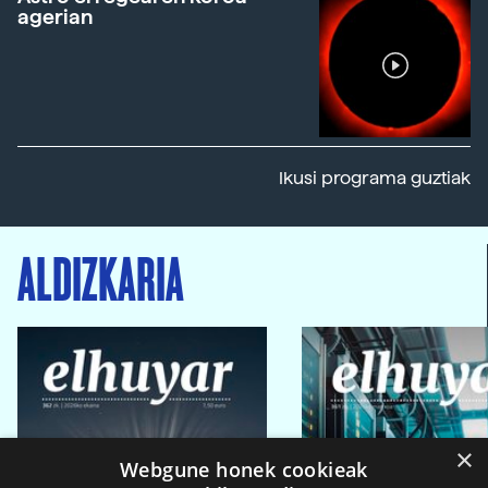
agerian
Ikusi programa guztiak
ALDIZKARIA
×
Webgune honek cookieak