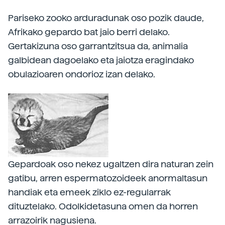
Pariseko zooko arduradunak oso pozik daude,
Afrikako gepardo bat jaio berri delako.
Gertakizuna oso garrantzitsua da, animalia
galbidean dagoelako eta jaiotza eragindako
obulazioaren ondorioz izan delako.
Gepardoak oso nekez ugaltzen dira naturan zein
gatibu, arren espermatozoideek anormaltasun
handiak eta emeek ziklo ez-regularrak
dituztelako. Odolkidetasuna omen da horren
arrazoirik nagusiena.