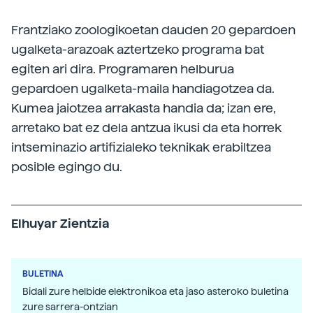
Frantziako zoologikoetan dauden 20 gepardoen
ugalketa-arazoak aztertzeko programa bat
egiten ari dira. Programaren helburua
gepardoen ugalketa-maila handiagotzea da.
Kumea jaiotzea arrakasta handia da; izan ere,
arretako bat ez dela antzua ikusi da eta horrek
intseminazio artifizialeko teknikak erabiltzea
posible egingo du.
Elhuyar Zientzia
BULETINA
Bidali zure helbide elektronikoa eta jaso asteroko buletina
zure sarrera-ontzian