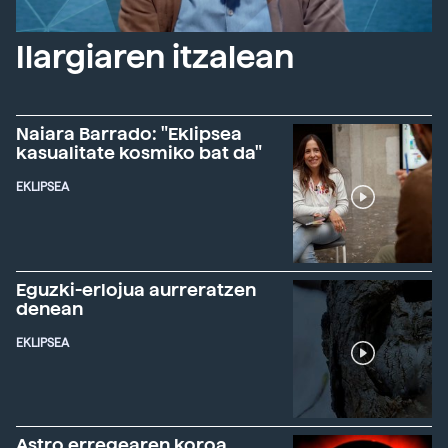
Ilargiaren itzalean
Naiara Barrado: "Eklipsea
kasualitate kosmiko bat da"
EKLIPSEA
Eguzki-erlojua aurreratzen
denean
EKLIPSEA
Astro erregearen koroa