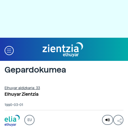
Gepardokumea
Elhuyar aldizkaria: 33
Elhuyar Zientzia
1990-03-01
EU