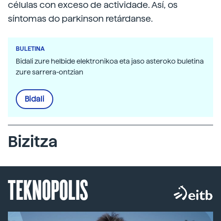
células con exceso de actividade. Así, os
síntomas do parkinson retárdanse.
BULETINA
Bidali zure helbide elektronikoa eta jaso asteroko buletina
zure sarrera-ontzian
Bidali
Bizitza
TEKNOPOLIS