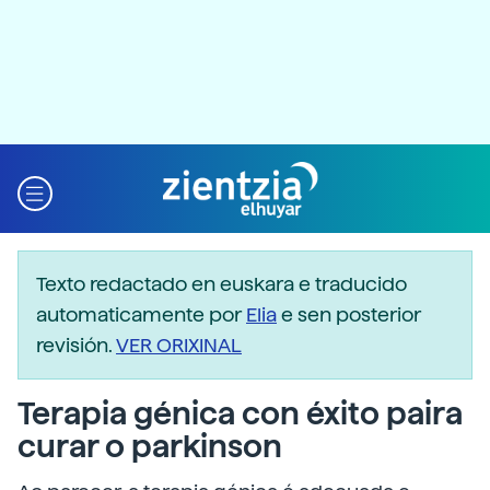
Texto redactado en euskara e traducido
automaticamente por
Elia
e sen posterior
revisión.
VER ORIXINAL
Terapia génica con éxito paira
curar o parkinson