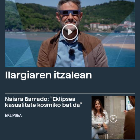
Ilargiaren itzalean
Naiara Barrado: "Eklipsea
kasualitate kosmiko bat da"
EKLIPSEA