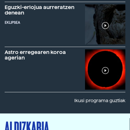
Eguzki-erlojua aurreratzen
denean
EKLIPSEA
Astro erregearen koroa
agerian
Ikusi programa guztiak
ALDIZKARIA