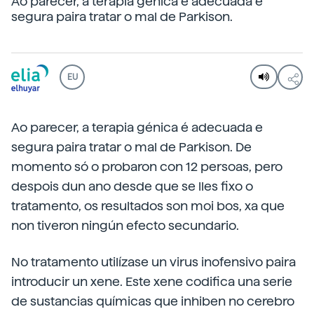
Ao parecer, a terapia génica é adecuada e
segura paira tratar o mal de Parkison.
EU
Ao parecer, a terapia génica é adecuada e
segura paira tratar o mal de Parkison. De
momento só o probaron con 12 persoas, pero
despois dun ano desde que se lles fixo o
tratamento, os resultados son moi bos, xa que
non tiveron ningún efecto secundario.
No tratamento utilízase un virus inofensivo paira
introducir un xene. Este xene codifica una serie
de sustancias químicas que inhiben no cerebro