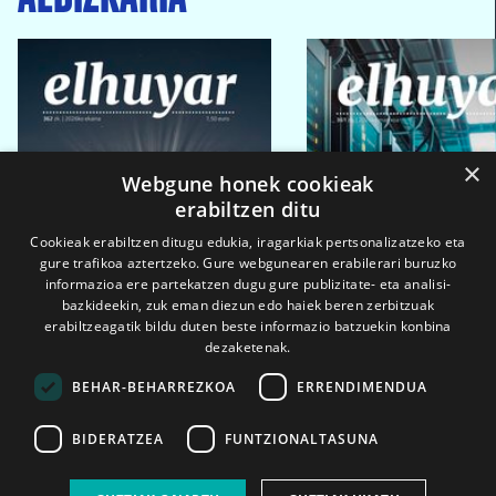
×
Webgune honek cookieak
erabiltzen ditu
Cookieak erabiltzen ditugu edukia, iragarkiak pertsonalizatzeko eta
gure trafikoa aztertzeko. Gure webgunearen erabilerari buruzko
informazioa ere partekatzen dugu gure publizitate- eta analisi-
bazkideekin, zuk eman diezun edo haiek beren zerbitzuak
erabiltzeagatik bildu duten beste informazio batzuekin konbina
dezaketenak.
BEHAR-BEHARREZKOA
ERRENDIMENDUA
BIDERATZEA
FUNTZIONALTASUNA
2026ko eka. 1a
2026ko mar. 1a