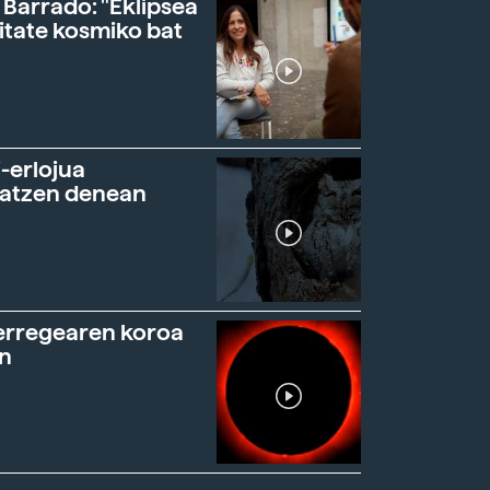
 Barrado: "Eklipsea
itate kosmiko bat
-erlojua
ratzen denean
erregearen koroa
n