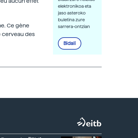
nt eu aucun effet
elektronikoa eta
jaso asteroko
buletina zure
ène. Ce gène
sarrera-ontzian
e cerveau des
Bidali