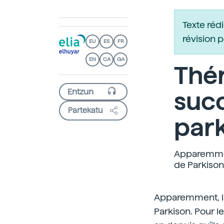
Texte réd
révision 
EU
ES
FR
EN
CA
GA
Thé
succ
Partekatu
par
Apparemment
de Parkison
Apparemment, la 
Parkison. Pour l