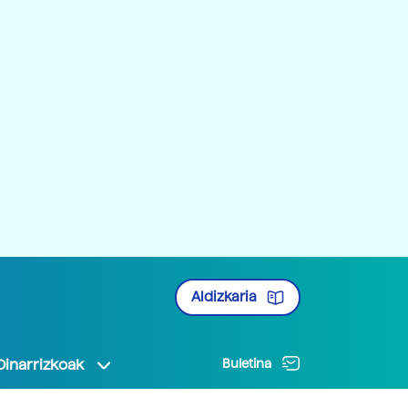
Aldizkaria
Oinarrizkoak
Buletina