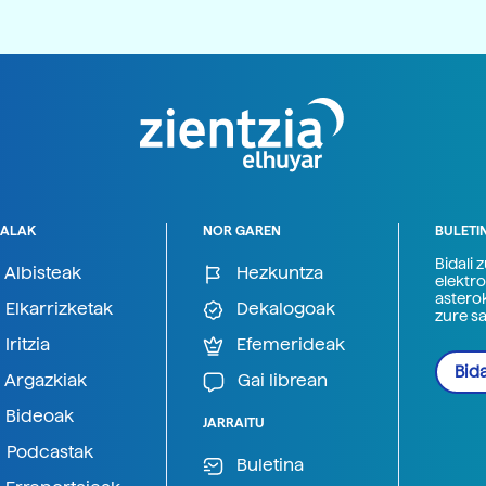
ALAK
NOR GAREN
BULETI
Bidali 
Albisteak
Hezkuntza
elektro
astero
Elkarrizketak
Dekalogoak
zure s
Iritzia
Efemerideak
Bida
Argazkiak
Gai librean
Bideoak
JARRAITU
Podcastak
Buletina