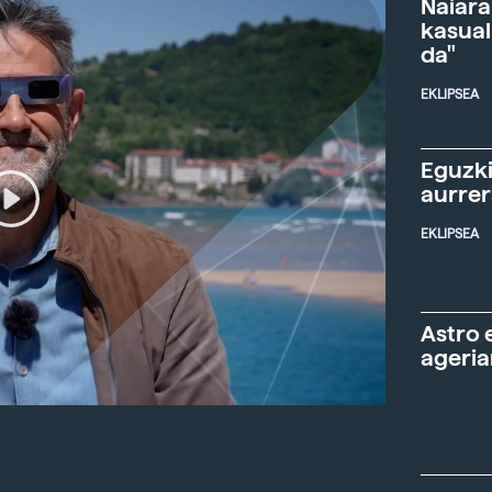
Naiara
kasual
da"
EKLIPSEA
Eguzki
aurre
EKLIPSEA
Astro 
ageria