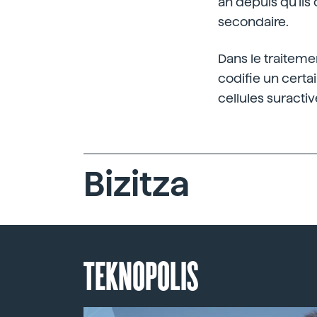
an depuis qu'ils o
secondaire.
Dans le traitemen
codifie un cert
cellules suracti
Bizitza
TEKNOPOLIS