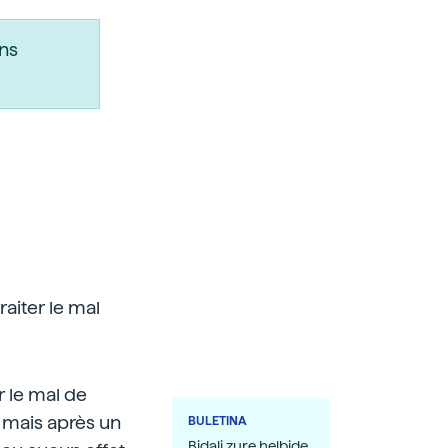
ns
aiter le mal
r le mal de
 mais après un
BULETINA
Bidali zure helbide