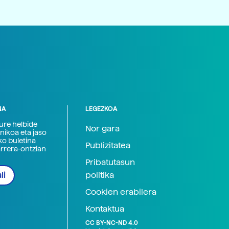
NA
LEGEZKOA
zure helbide
Nor gara
nikoa eta jaso
ko buletina
Publizitatea
arrera-ontzian
Pribatutasun
politika
li
Cookien erabilera
Kontaktua
CC BY-NC-ND 4.0