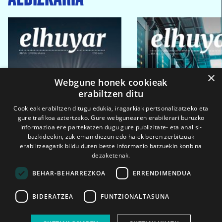
×
Webgune honek cookieak
erabiltzen ditu
Cookieak erabiltzen ditugu edukia, iragarkiak pertsonalizatzeko eta
gure trafikoa aztertzeko. Gure webgunearen erabilerari buruzko
informazioa ere partekatzen dugu gure publizitate- eta analisi-
bazkideekin, zuk eman diezun edo haiek beren zerbitzuak
erabiltzeagatik bildu duten beste informazio batzuekin konbina
dezaketenak.
BEHAR-BEHARREZKOA
ERRENDIMENDUA
BIDERATZEA
FUNTZIONALTASUNA
2026ko eka. 1a
2026ko mar. 1a