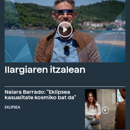
Ilargiaren itzalean
Naiara Barrado: "Eklipsea
kasualitate kosmiko bat da"
EKLIPSEA