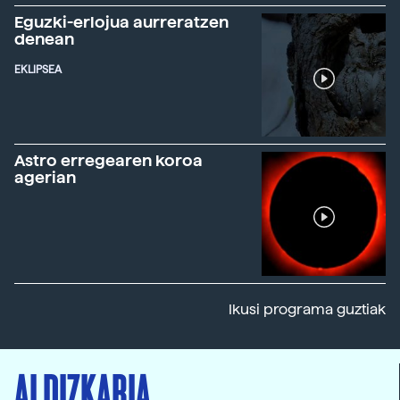
Eguzki-erlojua aurreratzen
denean
EKLIPSEA
Astro erregearen koroa
agerian
Ikusi programa guztiak
ALDIZKARIA