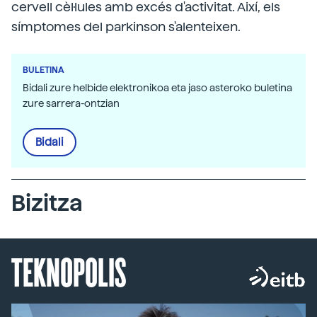
cervell cèl·lules amb excés d'activitat. Així, els
símptomes del parkinson s'alenteixen.
BULETINA
Bidali zure helbide elektronikoa eta jaso asteroko buletina
zure sarrera-ontzian
Bidali
Bizitza
TEKNOPOLIS