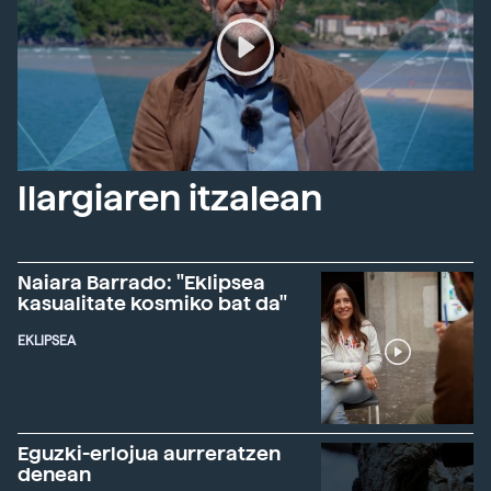
Ilargiaren itzalean
Naiara Barrado: "Eklipsea
kasualitate kosmiko bat da"
EKLIPSEA
Eguzki-erlojua aurreratzen
denean