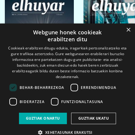
×
Webgune honek cookieak
erabiltzen ditu
Cookieak erabiltzen ditugu edukia, iragarkiak pertsonalizatzeko eta
gure trafikoa aztertzeko. Gure webgunearen erabilerari buruzko
informazioa ere partekatzen dugu gure publizitate- eta analisi-
bazkideekin, zuk eman diezun edo haiek beren zerbitzuak
erabiltzeagatik bildu duten beste informazio batzuekin konbina
dezaketenak.
BEHAR-BEHARREZKOA
ERRENDIMENDUA
BIDERATZEA
FUNTZIONALTASUNA
2026ko eka. 1a
2026ko mar. 1a
GUZTIAK ONARTU
GUZTIAK UKATU
XEHETASUNAK ERAKUTSI