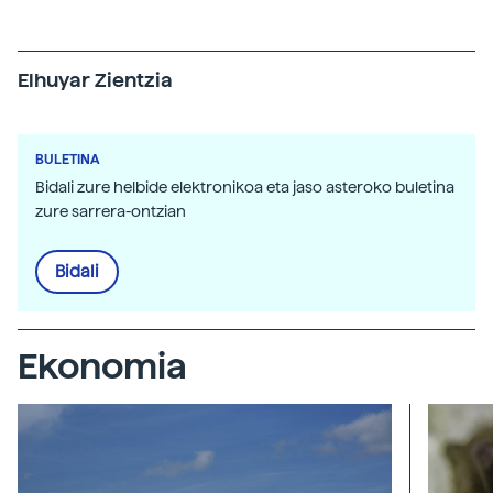
Elhuyar Zientzia
BULETINA
Bidali zure helbide elektronikoa eta jaso asteroko buletina
zure sarrera-ontzian
Bidali
Ekonomia