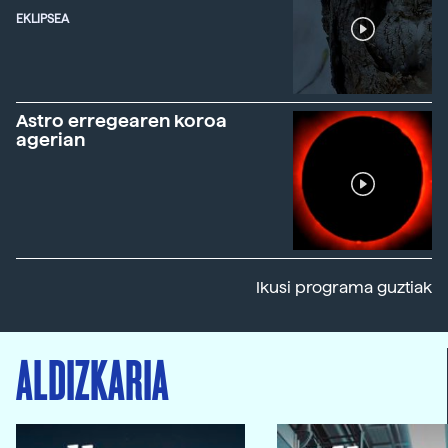
EKLIPSEA
Astro erregearen koroa
agerian
Ikusi programa guztiak
ALDIZKARIA