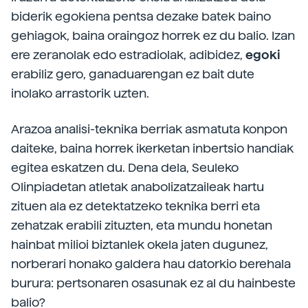
biderik egokiena pentsa dezake batek baino
gehiagok, baina oraingoz horrek ez du balio. Izan
ere zeranolak edo estradiolak, adibidez,
egoki
erabiliz gero, ganaduarengan ez bait dute
inolako arrastorik uzten.
Arazoa analisi-teknika berriak asmatuta konpon
daiteke, baina horrek ikerketan inbertsio handiak
egitea eskatzen du. Dena dela, Seuleko
Olinpiadetan atletak anabolizatzaileak hartu
zituen ala ez detektatzeko teknika berri eta
zehatzak erabili zituzten, eta mundu honetan
hainbat milioi biztanlek okela jaten dugunez,
norberari honako galdera hau datorkio berehala
burura: pertsonaren osasunak ez al du hainbeste
balio?