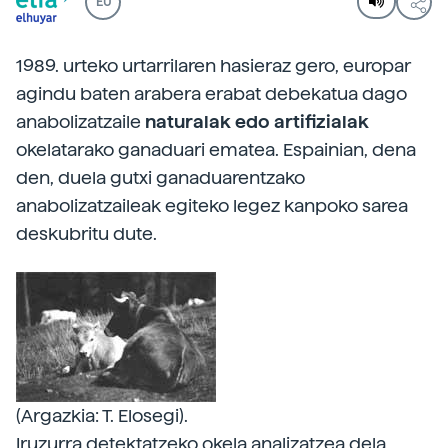
EU
1989. urteko urtarrilaren hasieraz gero, europar
agindu baten arabera erabat debekatua dago
anabolizatzaile
naturalak edo artifizialak
okelatarako ganaduari ematea. Espainian, dena
den, duela gutxi ganaduarentzako
anabolizatzaileak egiteko legez kanpoko sarea
deskubritu dute.
(Argazkia: T. Elosegi).
Iruzurra detektatzeko okela analizatzea dela