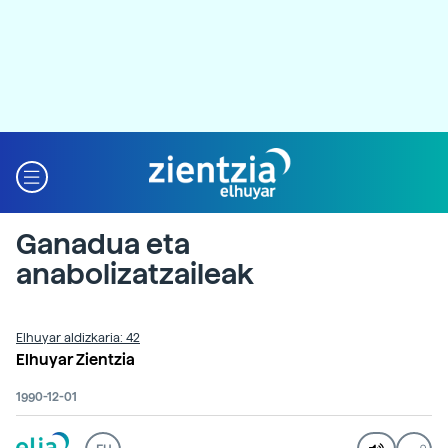
Ganadua eta
anabolizatzaileak
Elhuyar aldizkaria: 42
Elhuyar Zientzia
1990-12-01