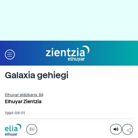
Galaxia gehiegi
Elhuyar aldizkaria: 84
Elhuyar Zientzia
1994-06-01
EU