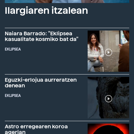
Ilargiaren itzalean
Naiara Barrado: "Eklipsea
kasualitate kosmiko bat da"
EKLIPSEA
Eguzki-erlojua aurreratzen
denean
EKLIPSEA
Astro erregearen koroa
agerian