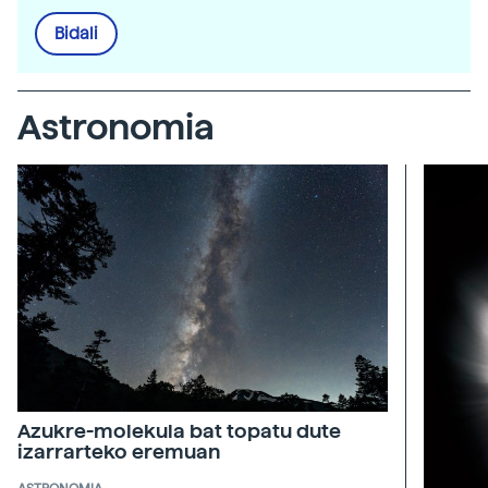
Bidali
Astronomia
Azukre-molekula bat topatu dute
izarrarteko eremuan