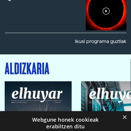
Ikusi programa guztiak
ALDIZKARIA
×
Webgune honek cookieak
erabiltzen ditu