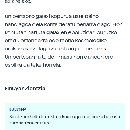
ez zirelako.
Unibertsoko galaxi kopurua uste baino
handiagoa dela kontsideratu beharra dago. Hori
kontutan hartuta galaxien eboluzioari buruzko
eredu estandarra edo teoria kosmologiko
orokorrak ez dago zalantzan jarri beharrik.
Unibertsoan falta den masa non dagoen ere
esplika daiteke horrela.
Elhuyar Zientzia
BULETINA
Bidali zure helbide elektronikoa eta jaso asteroko buletina
zure sarrera-ontzian