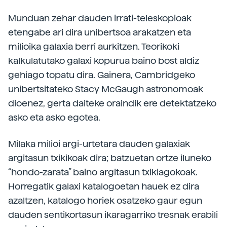
Munduan zehar dauden irrati-teleskopioak
etengabe ari dira unibertsoa arakatzen eta
milioika galaxia berri aurkitzen. Teorikoki
kalkulatutako galaxi kopurua baino bost aldiz
gehiago topatu dira. Gainera, Cambridgeko
unibertsitateko Stacy McGaugh astronomoak
dioenez, gerta daiteke oraindik ere detektatzeko
asko eta asko egotea.
Milaka milioi argi-urtetara dauden galaxiak
argitasun txikikoak dira; batzuetan ortze iluneko
“hondo-zarata” baino argitasun txikiagokoak.
Horregatik galaxi katalogoetan hauek ez dira
azaltzen, katalogo horiek osatzeko gaur egun
dauden sentikortasun ikaragarriko tresnak erabili