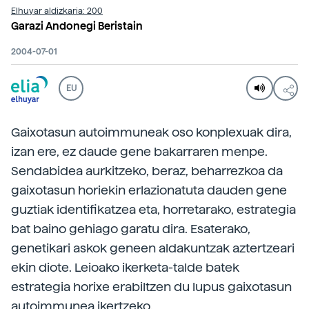
Elhuyar aldizkaria: 200
Garazi Andonegi Beristain
2004-07-01
EU
Gaixotasun autoimmuneak oso konplexuak dira,
izan ere, ez daude gene bakarraren menpe.
Sendabidea aurkitzeko, beraz, beharrezkoa da
gaixotasun horiekin erlazionatuta dauden gene
guztiak identifikatzea eta, horretarako, estrategia
bat baino gehiago garatu dira. Esaterako,
genetikari askok geneen aldakuntzak aztertzeari
ekin diote. Leioako ikerketa-talde batek
estrategia horixe erabiltzen du lupus gaixotasun
autoimmunea ikertzeko.