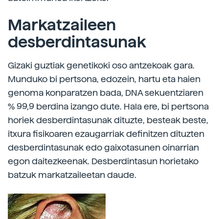
Markatzaileen
desberdintasunak
Gizaki guztiak genetikoki oso antzekoak gara.
Munduko bi pertsona, edozein, hartu eta haien
genoma konparatzen bada, DNA sekuentziaren
% 99,9 berdina izango dute. Hala ere, bi pertsona
horiek desberdintasunak dituzte, besteak beste,
itxura fisikoaren ezaugarriak definitzen dituzten
desberdintasunak edo gaixotasunen oinarrian
egon daitezkeenak. Desberdintasun horietako
batzuk markatzaileetan daude.