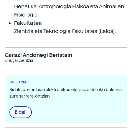
Genetika, Antropologia Fisikoa eta Animalien
Fisiologia.
Fakultatea
Zientzia eta Teknologia Fakultatea (Leioa).
Garazi Andonegi Beristain
Elhuyar Zientzia
BULETINA
Bidali zure helbide elektronikoa eta jaso asteroko buletina
zure sarrera-ontzian
Bidali