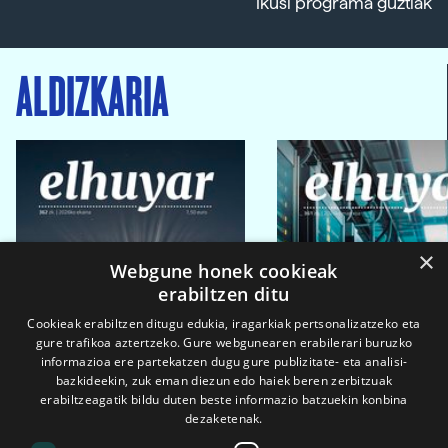
Ikusi programa guztiak
ALDIZKARIA
×
Webgune honek cookieak
erabiltzen ditu
Cookieak erabiltzen ditugu edukia, iragarkiak pertsonalizatzeko eta
gure trafikoa aztertzeko. Gure webgunearen erabilerari buruzko
informazioa ere partekatzen dugu gure publizitate- eta analisi-
bazkideekin, zuk eman diezun edo haiek beren zerbitzuak
erabiltzeagatik bildu duten beste informazio batzuekin konbina
dezaketenak.