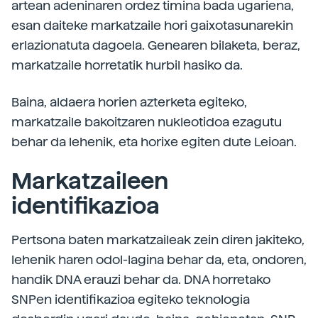
artean adeninaren ordez timina bada ugariena,
esan daiteke markatzaile hori gaixotasunarekin
erlazionatuta dagoela. Genearen bilaketa, beraz,
markatzaile horretatik hurbil hasiko da.
Baina, aldaera horien azterketa egiteko,
markatzaile bakoitzaren nukleotidoa ezagutu
behar da lehenik, eta horixe egiten dute Leioan.
Markatzaileen
identifikazioa
Pertsona baten markatzaileak zein diren jakiteko,
lehenik haren odol-lagina behar da, eta, ondoren,
handik DNA erauzi behar da. DNA horretako
SNPen identifikazioa egiteko teknologia