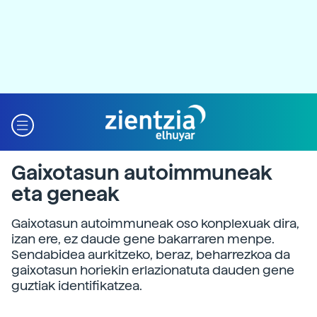
Gaixotasun autoimmuneak
eta geneak
Gaixotasun autoimmuneak oso konplexuak dira,
izan ere, ez daude gene bakarraren menpe.
Sendabidea aurkitzeko, beraz, beharrezkoa da
gaixotasun horiekin erlazionatuta dauden gene
guztiak identifikatzea.