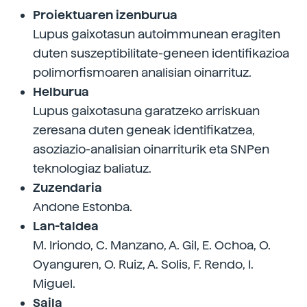
Proiektuaren izenburua
Lupus gaixotasun autoimmunean eragiten
duten suszeptibilitate-geneen identifikazioa
polimorfismoaren analisian oinarrituz.
Helburua
Lupus gaixotasuna garatzeko arriskuan
zeresana duten geneak identifikatzea,
asoziazio-analisian oinarriturik eta SNPen
teknologiaz baliatuz.
Zuzendaria
Andone Estonba.
Lan-taldea
M. Iriondo, C. Manzano, A. Gil, E. Ochoa, O.
Oyanguren, O. Ruiz, A. Solis, F. Rendo, I.
Miguel.
Saila