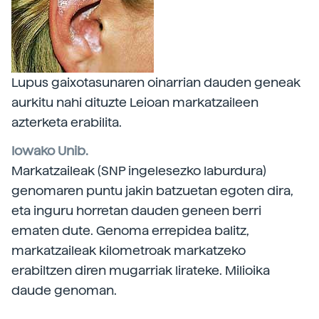
Lupus gaixotasunaren oinarrian dauden geneak
aurkitu nahi dituzte Leioan markatzaileen
azterketa erabilita.
Iowako Unib.
Markatzaileak (SNP ingelesezko laburdura)
genomaren puntu jakin batzuetan egoten dira,
eta inguru horretan dauden geneen berri
ematen dute. Genoma errepidea balitz,
markatzaileak kilometroak markatzeko
erabiltzen diren mugarriak lirateke. Milioika
daude genoman.