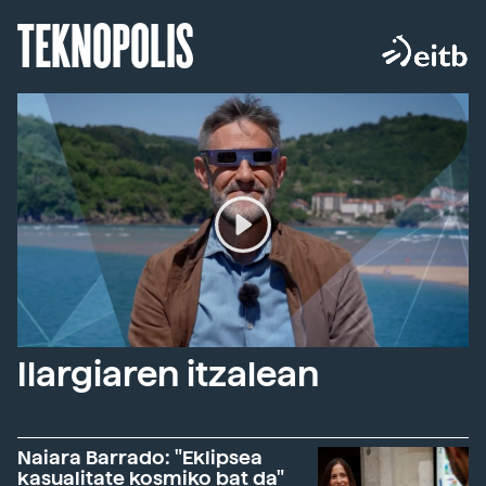
TEKNOPOLIS
Ilargiaren itzalean
Naiara Barrado: "Eklipsea
kasualitate kosmiko bat da"