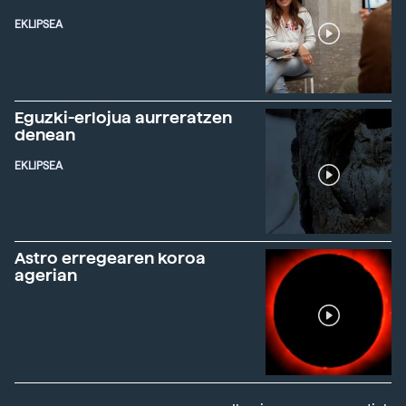
EKLIPSEA
Eguzki-erlojua aurreratzen
denean
EKLIPSEA
Astro erregearen koroa
agerian