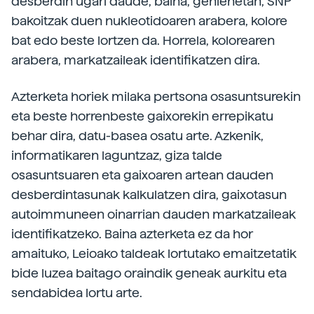
desberdin ugari daude, baina, gehienetan, SNP
bakoitzak duen nukleotidoaren arabera, kolore
bat edo beste lortzen da. Horrela, kolorearen
arabera, markatzaileak identifikatzen dira.
Azterketa horiek milaka pertsona osasuntsurekin
eta beste horrenbeste gaixorekin errepikatu
behar dira, datu-basea osatu arte. Azkenik,
informatikaren laguntzaz, giza talde
osasuntsuaren eta gaixoaren artean dauden
desberdintasunak kalkulatzen dira, gaixotasun
autoimmuneen oinarrian dauden markatzaileak
identifikatzeko. Baina azterketa ez da hor
amaituko, Leioako taldeak lortutako emaitzetatik
bide luzea baitago oraindik geneak aurkitu eta
sendabidea lortu arte.