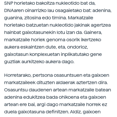
SNP horietako bakoitza nukleotido bat da,
DNAaren oinarrizko lau osagaietako bat: adenina,
guanina, zitosina edo timina. Markatzaile
horietako batzuetan nukleotido jakinak agertzea
hainbat gaixotasunekin lotu izan da. Gainera,
markatzaile horiek genoma osorik ikertzeko
aukera eskaintzen dute, eta, ondorioz,
gaixotasun konplexuetan inplikatutako gene
guztiak aurkitzeko aukera dago.
Horretarako, pertsona osasuntsuen eta gaixoen
markatzaileek dituzten aldaerak aztertzen dira.
Osasuntsu daudenen artean markatzaile batean
adenina edukitzea bada ohikoena eta gaixoen
artean ere bai, argi dago markatzaile horrek ez
duela gaixotasuna definitzen. Aldiz, gaixoen