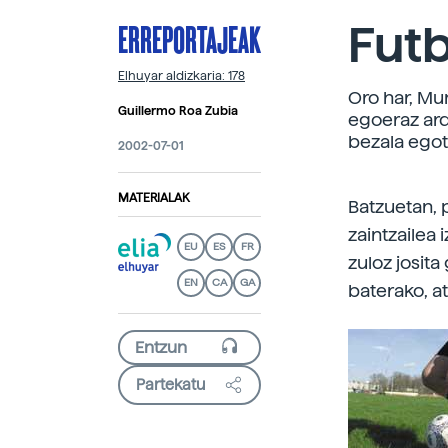
ERREPORTAJEAK
Futb
Elhuyar aldizkaria: 178
Oro har, Mu
Guillermo Roa Zubia
egoeraz ard
bezala egot
2002-07-01
MATERIALAK
Batzuetan, 
zaintzailea
EU
ES
FR
zuloz josita
EN
CA
GA
baterako, a
Partekatu