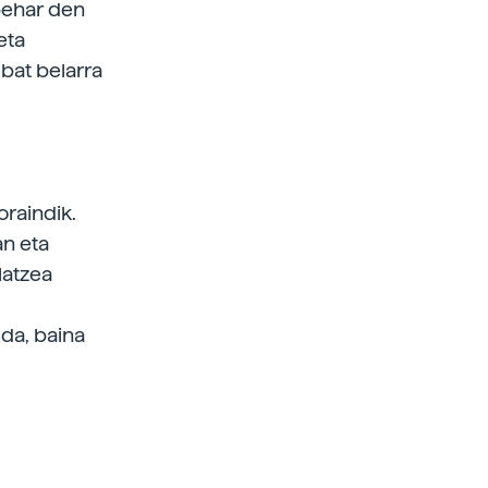
 behar den
eta
 bat belarra
oraindik.
an eta
latzea
 da, baina