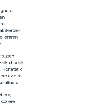
 egoera
oen
rra
ak ikertzen
bileraren
k.
zituzten
knika horiek
 Horietatik
ere ez dira
o altuera.
ehera;
skoz ere