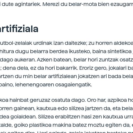
i dute agintariek. Merezi du belar-mota bien ezaugarr
rtifiziala
utbol-zelaiak urdinak izan daitezke; zu horren aldeko
itura dugu belarra berdea ikusteko, baina sintetikoa j
 dago aukeran. Azken batean, belar hori zuntzak osat
; dena dela, ez da hori bakarrik. Eroriz gero, jokalari b
tzen du min belar artifizialean jokatzen ari bada bela
baino, lehenengoaren osagaiengatik.
tikoa hainbat geruzaz osatuta dago. Oro har, azpikoa 
orren gainean, kautxua edo silizea jartzen da, eta bela
rdea goialdean. Silizea erabiltzen hasi zen kautxua ur
talde, goiko plastikoa makina batez moztu egiten da, e