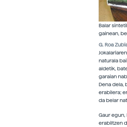
Balar sinte
gainean, bel
G. Roa Zubi
Jokalariaren
naturala ba
aldetik, bat
garaian nab
Dena dela, 
erabilera; e
da belar na
Gaur egun, 
erabiltzen d