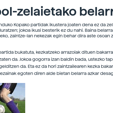
ol-zelaietako belar
nduko Kopako partidak ikustera joaten dena ez da zel
uratzen; jokoa ikusi besterik ez du nahi. Baina belarr
eko, zaintze-lan nekezak egin behar dira aste osoan z
partida bukatuta, kezkatzeko arrazoiak dituen bakarra
 izaten da. Jokoa gogorra izan baldin bada, ustezko ta
 gelditzen da. Eta ez da hori zaintzailearen kezka baka
tezainak egoten diren alde bietan belarra azkar desa