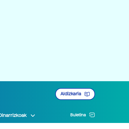
Aldizkaria
Oinarrizkoak
Buletina