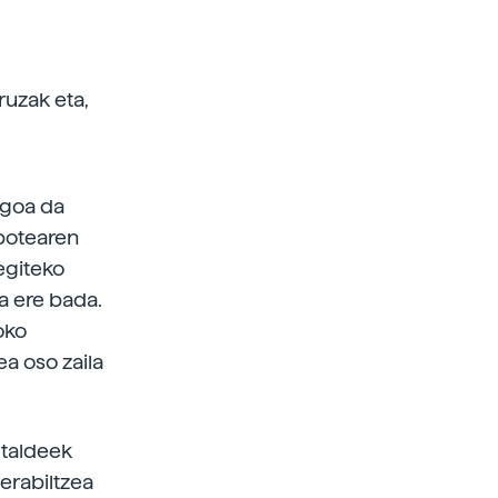
ruzak eta,
iagoa da
 botearen
 egiteko
a ere bada.
oko
ea oso zaila
 taldeek
 erabiltzea