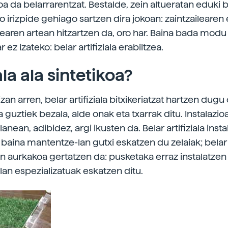
a da belarrarentzat. Bestalde, zein altueratan eduki
 irizpide gehiago sartzen dira jokoan: zaintzailearen 
learen artean hitzartzen da, oro har. Baina bada modu
ez izateko: belar artifiziala erabiltzea.
la ala sintetikoa?
zan arren, belar artifiziala bitxikeriatzat hartzen dugu 
 guztiek bezala, alde onak eta txarrak ditu. Instalazio
nean, adibidez, argi ikusten da. Belar artifiziala insta
, baina mantentze-lan gutxi eskatzen du zelaiak; belar
in aurkakoa gertatzen da: pusketaka erraz instalatzen
an espezializatuak eskatzen ditu.