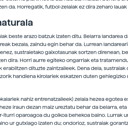
en da. Horregatik, futbol-zelaiak ez dira zeharo lauak 
naturala
lak beste arazo batzuk izaten ditu. Belarra landarea da
reak bezala, zaindu egin behar da. Lurrean landareari
tenez, sustraietako gaixotasunak sortzen direnean, b
zen dira. Horri aurre egiteko ongarriak eta tratamend
 erabiltzen dituzte zaintzaileek. Dena dela, sustraiak
azorik handiena kirolariek eskatzen duten gehiegizko 
jokalariek nahiz entrenatzaileek) zelaia hezea egotea 
 heze iraun dezan maiz ureztatu behar da belarra, eta
r-iturri oparoagoa du goikoa behekoa baino. Lurrak u
ino ur gutxiago izaten du; ondorioz, sustraiak gorant