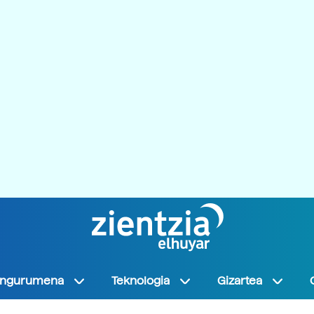
Ingurumena
Teknologia
Gizartea