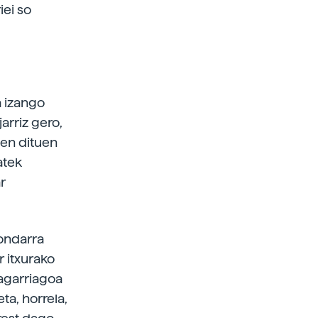
iei so
a izango
arriz gero,
zen dituen
atek
r
hondarra
r itxurako
ragarriagoa
ta, horrela,