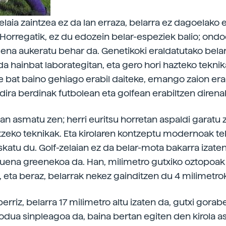
zelaia zaintzea ez da lan erraza, belarra ez dagoelako
 Horregatik, ez du edozein belar-espeziek balio; ond
ena aukeratu behar da. Genetikoki eraldatutako bela
da hainbat laborategitan, eta gero hori hazteko teknik
ie bat baino gehiago erabil daiteke, emango zaion era
 dira berdinak futbolean eta golfean erabiltzen direna
an asmatu zen; herri euritsu horretan aspaldi garatu 
ntzeko teknikak. Eta kirolaren kontzeptu modernoak te
katu du. Golf-zelaian ez da belar-mota bakarra izaten.
tuena greenekoa da. Han, milimetro gutxiko oztopoak 
, eta beraz, belarrak nekez gainditzen du 4 milimetrok
erriz, belarra 17 milimetro altu izaten da, gutxi gorab
ua sinpleagoa da, baina bertan egiten den kirola a