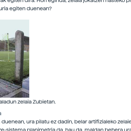
k egiten dira. Hori eginda, zelaia jokatzen hasteko p
euria egiten duenean?
zialadun zelaia Zubietan.
a
 duenean, ura pilatu ez dadin, belar artifizialeko zelai
e-sistema planimetria da, hau da, maldan behera ur