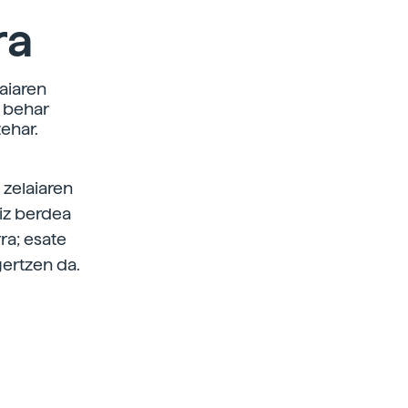
ra
aiaren
a behar
ehar.
 zelaiaren
piz berdea
rra; esate
gertzen da.