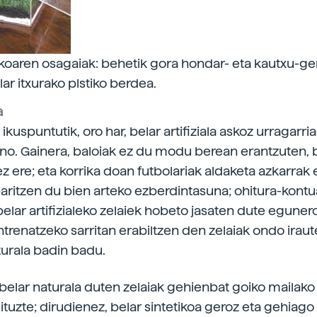
tikoaren osagaiak: behetik gora hondar- eta kautxu-ge
ar itxurako plstiko berdea.
a
 ikuspuntutik, oro har, belar artifiziala askoz urragarr
ino. Gainera, baloiak ez du modu berean erantzuten,
ez ere; eta korrika doan futbolariak aldaketa azkarrak
aritzen du bien arteko ezberdintasuna; ohitura-kontu
belar artifizialeko zelaiek hobeto jasaten dute eguner
ntrenatzeko sarritan erabiltzen den zelaiak ondo iraut
turala badin badu.
belar naturala duten zelaiak gehienbat goiko mailako
ituzte; dirudienez, belar sintetikoa geroz eta gehiago