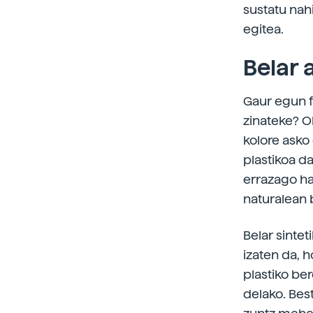
sustatu nah
egitea.
Belar a
Gaur egun f
zinateke? Oh
kolore asko
plastikoa da
errazago har
naturalean 
Belar sinte
izaten da, h
plastiko be
delako. Bes