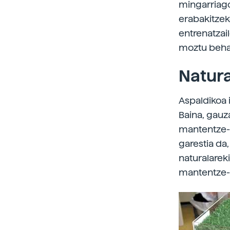
mingarriago
erabakitzeko
entrenatzai
moztu behar 
Natura
Aspaldikoa i
Baina, gauza
mantentze-la
garestia da
naturalarek
mantentze-l