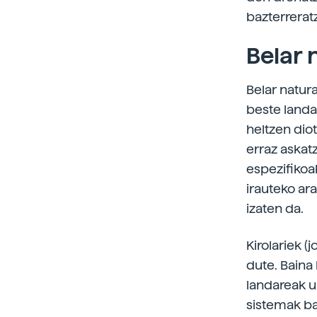
bazterreratz
Belar 
Belar natura
beste landa
heltzen dio
erraz askat
espezifikoak
irauteko ar
izaten da.
Kirolariek (
dute. Baina
landareak u
sistemak ba