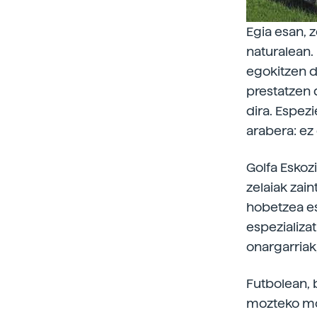
Egia esan, 
naturalean.
egokitzen d
prestatzen 
dira. Espez
arabera: ez
Golfa Eskozi
zelaiak zai
hobetzea es
espezializa
onargarriak
Futbolean, b
mozteko mod