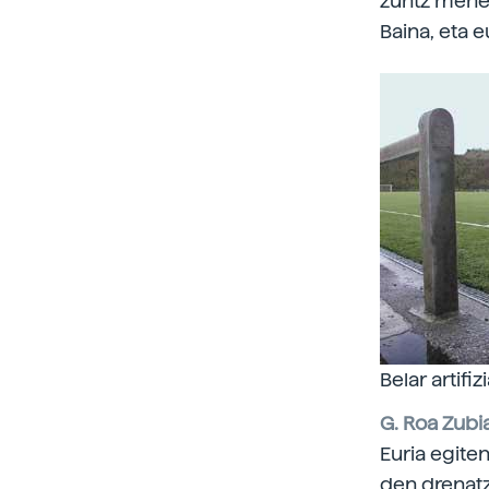
zuntz mehea
Baina, eta 
Belar artifi
G. Roa Zubi
Euria egiten
den drenatz