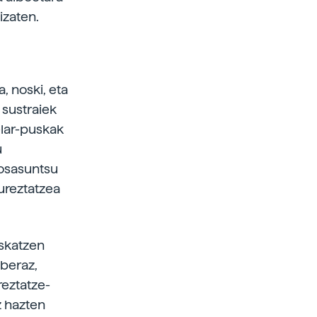
izaten.
, noski, eta
 sustraiek
elar-puskak
u
 osasuntsu
ureztatzea
eskatzen
 beraz,
reztatze-
z hazten