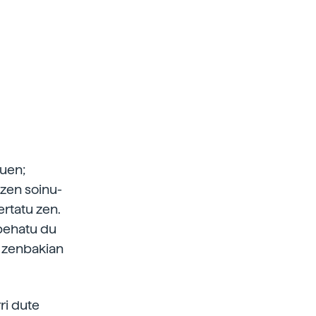
zuen;
 zen soinu-
ertatu zen.
 behatu du
o zenbakian
ri dute