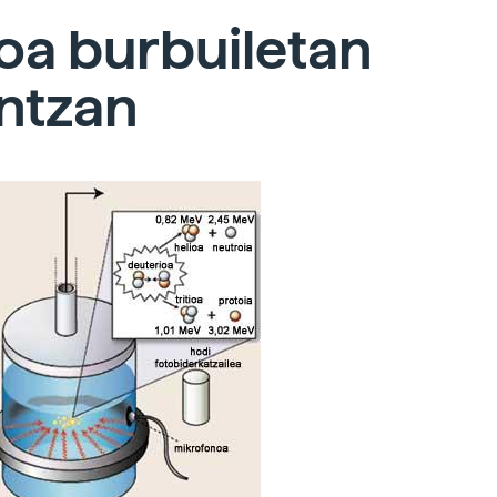
oa burbuiletan
ntzan