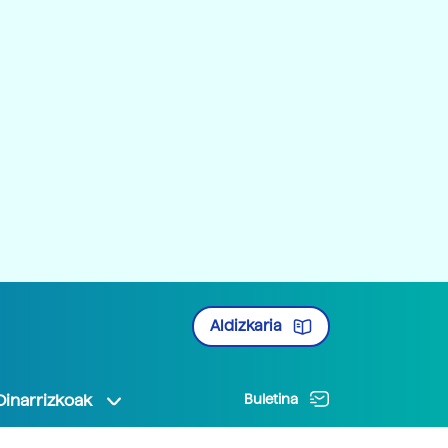
Aldizkaria
Oinarrizkoak
Buletina