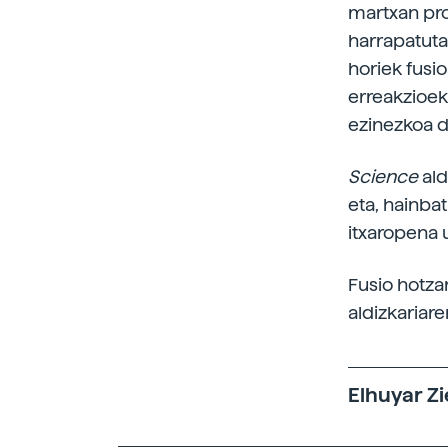
martxan pro
harrapatuta
horiek fusi
erreakzioek 
ezinezkoa d
Science
ald
eta, hainbat
itxaropena u
Fusio hotza
aldizkariar
Elhuyar Zi