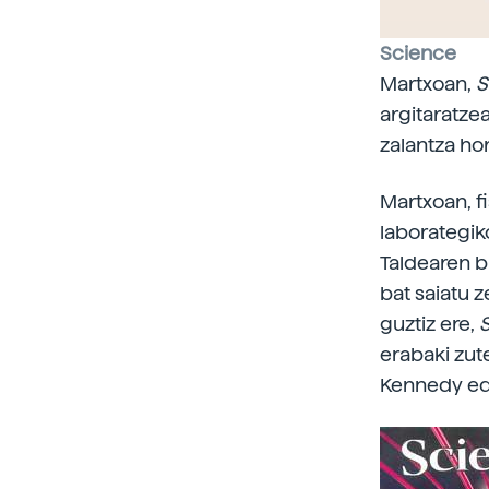
Science
Martxoan,
S
argitaratzea
zalantza hor
Martxoan, f
laborategiko
Taldearen b
bat saiatu 
guztiz ere,
erabaki zut
Kennedy ed