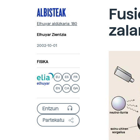
ALBISTEAK
Fusi
zala
Elhuyar aldizkaria: 180
Elhuyar Zientzia
2002-10-01
FISIKA
EU
ES
FR
EN
CA
GA
Partekatu