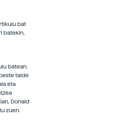
tikulu bat
i batekin,
kulu batean.
beste talde
la eta
atzea
kian, Donald
tu zuen.