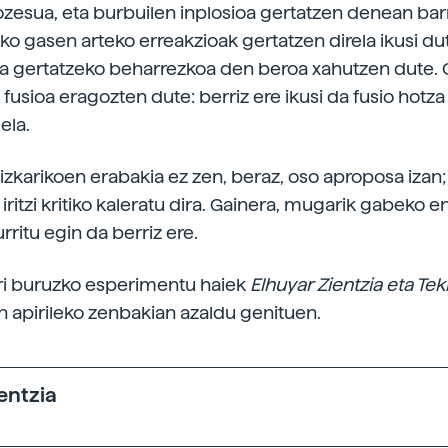
zesua, eta burbuilen inplosioa gertatzen denean ba
ko gasen arteko erreakzioak gertatzen direla ikusi dut
oa gertatzeko beharrezkoa den beroa xahutzen dute. 
fusioa eragozten dute: berriz ere ikusi da fusio hotza 
ela.
izkarikoen erabakia ez zen, beraz, oso aproposa izan;
 iritzi kritiko kaleratu dira. Gainera, mugarik gabeko 
rritu egin da berriz ere.
ri buruzko esperimentu haiek
Elhuyar Zientzia eta Tek
en apirileko zenbakian azaldu genituen.
entzia