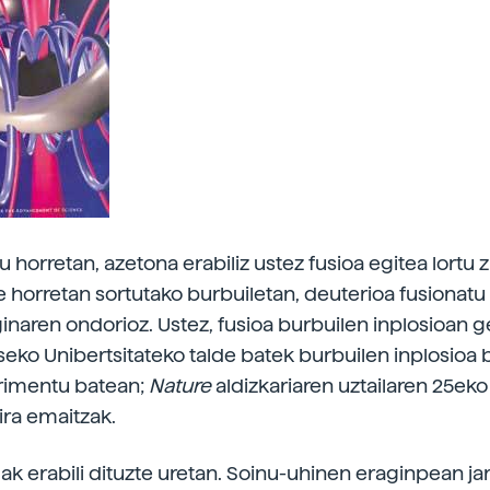
 horretan, azetona erabiliz ustez fusioa egitea lortu 
le horretan sortutako burbuiletan, deuterioa fusionatu
inaren ondorioz. Ustez, fusioa burbuilen inplosioan g
oiseko Unibertsitateko talde batek burbuilen inplosioa
rimentu batean;
Nature
aldizkariaren uztailaren 25ek
ira emaitzak.
ak erabili dituzte uretan. Soinu-uhinen eraginpean jar