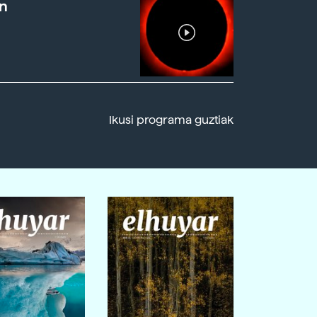
n
Ikusi programa guztiak