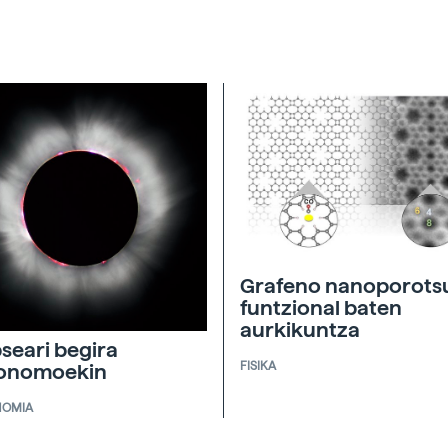
Grafeno nanoporots
funtzional baten
aurkikuntza
pseari begira
FISIKA
ronomoekin
NOMIA