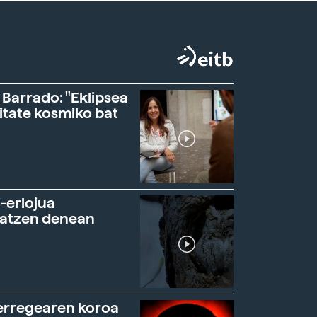
 Barrado: "Eklipsea
itate kosmiko bat
-erlojua
ratzen denean
erregearen koroa