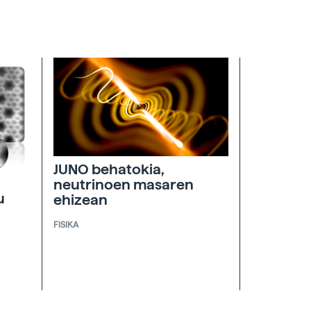
JUNO behatokia,
neutrinoen masaren
u
ehizean
FISIKA