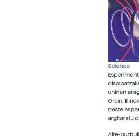
Science
Esperimentu
disolbatzai
uhinen erag
Orain, Illin
beste espe
argitaratu d
Aire-burbuil