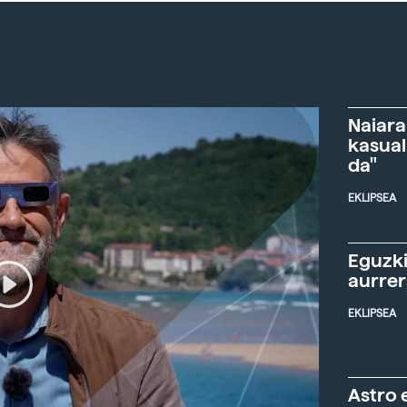
Naiara
kasual
da"
EKLIPSEA
Eguzki
aurre
EKLIPSEA
Astro 