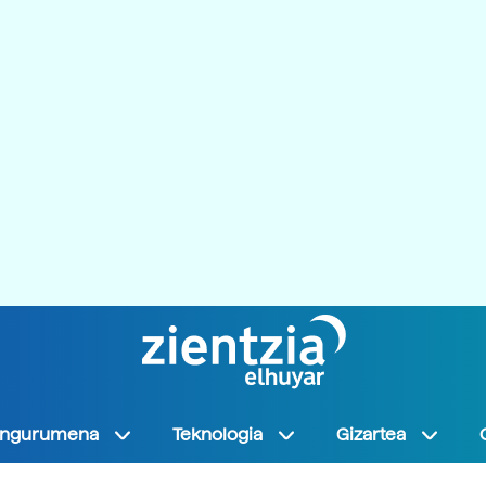
Ingurumena
Teknologia
Gizartea