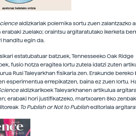
cience
aldizkariak polemika sortu zuen zalantzazko ar
 erabaki zuelako; oraintsu argitaratutako ikerketa berr
i handitu egin da.
isikari estatubatuar batzuek, Tennesseeko Oak Ridge
ek, fusio hotza eragitea lortu zutela idatzi zuten arti
urua Rusi Taleyarkhan fisikaria zen. Erakunde bereko 
zen esperimentua errepikatzen, baina ez zuen lortu. Ha
Science
aldizkarikoek Taleyarkhanen artikulua argitar
en; erabaki hori justifikatzeko, martxoaren 8ko zenba
itoreak
To Publish or Not to Publish
editoriala argitara