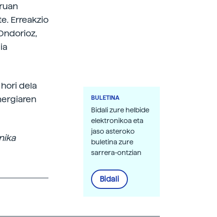
rruan
e. Erreakzio
Ondorioz,
ia
 hori dela
energiaren
BULETINA
Bidali zure helbide
elektronikoa eta
jaso asteroko
nika
buletina zure
sarrera-ontzian
Bidali