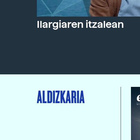
Ilargiaren itzalean
ALDIZKARIA