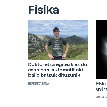
Fisika
Doktoretza egiteak ez du
esan nahi automatikoki
balio batzuk dituzunik
Ekli
BERDINTASUNA
ast
ASTRO