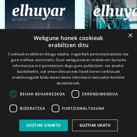
×
Webgune honek cookieak
erabiltzen ditu
Cookieak erabiltzen ditugu edukia, iragarkiak pertsonalizatzeko eta
gure trafikoa aztertzeko. Gure webgunearen erabilerari buruzko
informazioa ere partekatzen dugu gure publizitate- eta analisi-
bazkideekin, zuk eman diezun edo haiek beren zerbitzuak
erabiltzeagatik bildu duten beste informazio batzuekin konbina
dezaketenak.
BEHAR-BEHARREZKOA
ERRENDIMENDUA
BIDERATZEA
FUNTZIONALTASUNA
2026ko eka. 1a
2026ko mar. 1a
GUZTIAK ONARTU
GUZTIAK UKATU