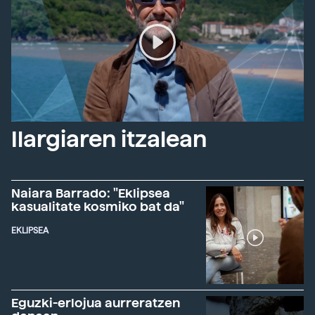
Ilargiaren itzalean
Naiara Barrado: "Eklipsea
kasualitate kosmiko bat da"
EKLIPSEA
Eguzki-erlojua aurreratzen