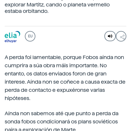
explorar Martitz, cando o planeta vermello
estaba orbitando.
EU
A perda foi lamentable, porque Fobos aínda non
cumprira a súa obra máis importante. No
entanto, os datos enviados foron de gran
interese. Aínda non se coñece a causa exacta de
perda de contacto e expuxéronse varias
hipóteses.
Aínda non sabemos até que punto a perda da
sonda fobos condicionará os plans soviéticos
paira a exploración de Marte.