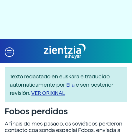
Texto redactado en euskara e traducido
automaticamente por
Elia
e sen posterior
revisión.
VER ORIXINAL
Fobos perdidos
A finais do mes pasado, os soviéticos perderon
contacto coa sonda espacial Fobos, enviada a