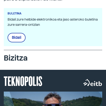
BULETINA
Bidali zure helbide elektronikoa eta jaso asteroko buletina
zure sarrera-ontzian
Bidali
Bizitza
TEKNOPOLIS