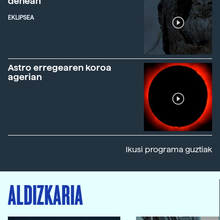
denean
EKLIPSEA
Astro erregearen koroa
agerian
Ikusi programa guztiak
ALDIZKARIA