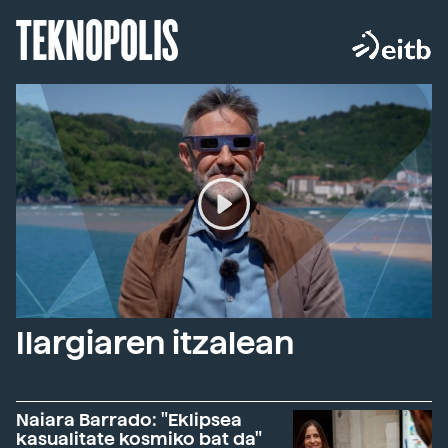
TEKNOPOLIS
Ilargiaren itzalean
Naiara Barrado: "Eklipsea
kasualitate kosmiko bat da"