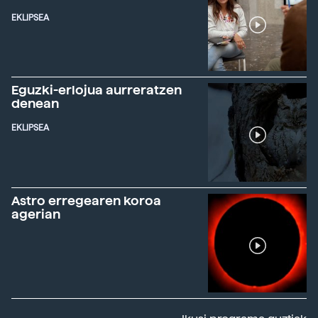
EKLIPSEA
Eguzki-erlojua aurreratzen
denean
EKLIPSEA
Astro erregearen koroa
agerian