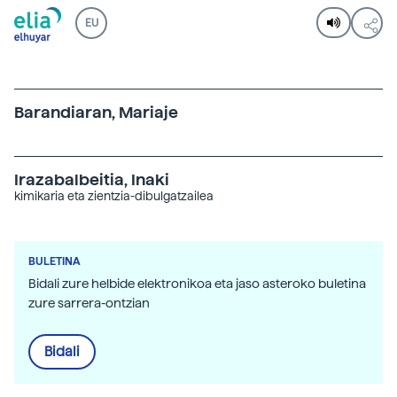
EU
Barandiaran, Mariaje
Irazabalbeitia, Inaki
kimikaria eta zientzia-dibulgatzailea
BULETINA
Bidali zure helbide elektronikoa eta jaso asteroko buletina
zure sarrera-ontzian
Bidali