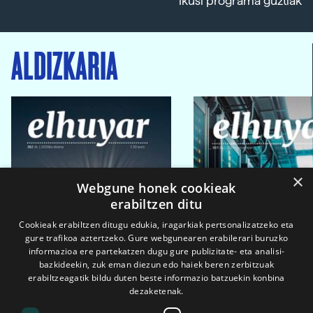
Ikusi programa guztiak
ALDIZKARIA
×
Webgune honek cookieak
erabiltzen ditu
Cookieak erabiltzen ditugu edukia, iragarkiak pertsonalizatzeko eta
gure trafikoa aztertzeko. Gure webgunearen erabilerari buruzko
informazioa ere partekatzen dugu gure publizitate- eta analisi-
bazkideekin, zuk eman diezun edo haiek beren zerbitzuak
erabiltzeagatik bildu duten beste informazio batzuekin konbina
dezaketenak.