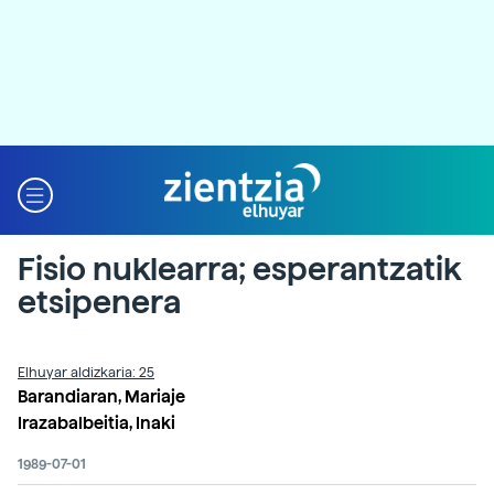
Fisio nuklearra; esperantzatik
etsipenera
Elhuyar aldizkaria: 25
Barandiaran, Mariaje
Irazabalbeitia, Inaki
1989-07-01