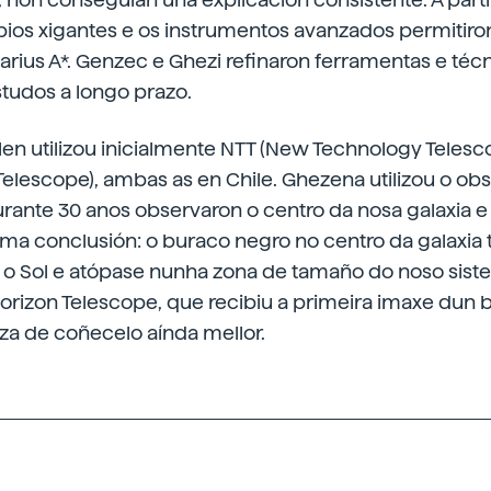
pios xigantes e os instrumentos avanzados permitiro
arius A*. Genzec e Ghezi refinaron ferramentas e técn
studos a longo prazo.
en utilizou inicialmente NTT (New Technology Telesc
Telescope), ambas as en Chile. Ghezena utilizou o ob
Durante 30 anos observaron o centro da nosa galaxia 
a conclusión: o buraco negro no centro da galaxia t
o Sol e atópase nunha zona de tamaño do noso siste
orizon Telescope, que recibiu a primeira imaxe dun 
za de coñecelo aínda mellor.