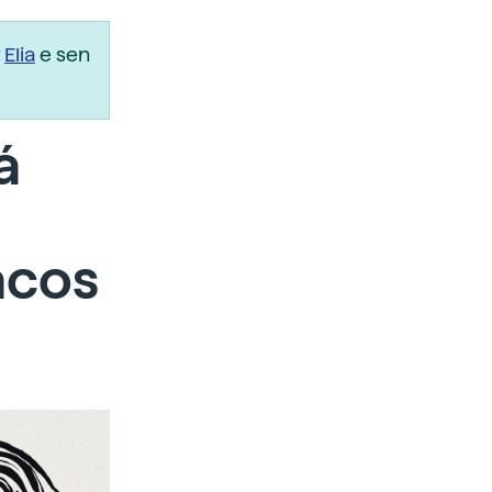
r
Elia
e sen
á
acos