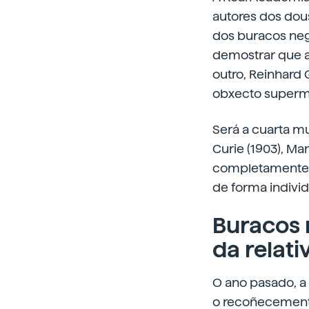
autores dos dou
dos buracos neg
demostrar que a 
outro, Reinhard
obxecto superma
Será a cuarta mu
Curie (1903), Ma
completamente. 
de forma individ
Buracos 
da relati
O ano pasado, a 
o recoñecemento