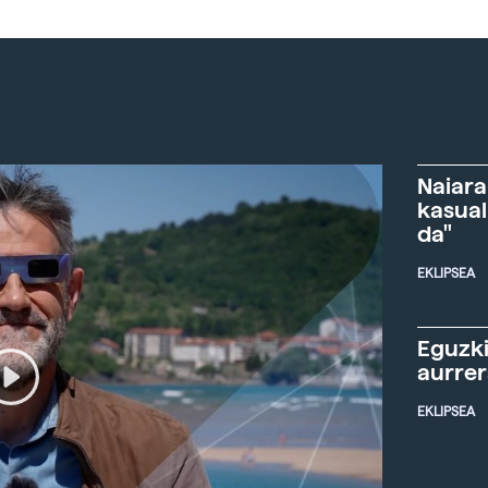
Naiara
kasual
da"
EKLIPSEA
Eguzki
aurre
EKLIPSEA