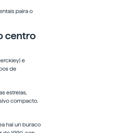
tais paira o
 centro
erckley) e
ipos de
s estrelas,
asivo compacto.
tea hai un buraco
r de 1990, con