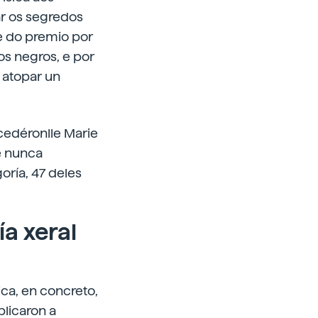
r os segredos
e do premio por
os negros, e por
 atopar un
ecedéronlle Marie
 e nunca
ría, 47 deles
a xeral
ica, en concreto,
licaron a