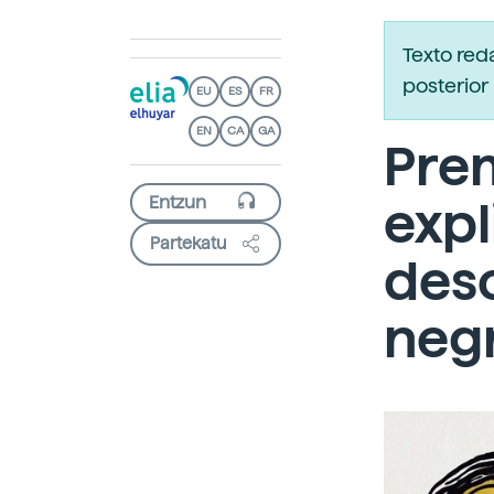
Texto re
posterior 
EU
ES
FR
EN
CA
GA
Prem
expl
Partekatu
des
neg