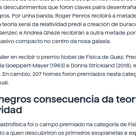
s descubrimentos que foron claves paira desentraña
ros. Por unha banda, Roger Penros recibirá a metad
teoría xeral da relatividad predí a creación de burac
 Genzec e Andrea Gheze recibirán a outra metade por
sivo compacto no centro da nosa galaxia.
ller en recibir o premio Nobel de Física de Guez. Pr
ria Goeppert-Mayer (1963) e Donna Strickland (2018),
En cambio, 207 homes foron premiados nesta catego
ual.
negros consecuencia da teorí
vidad
astrofísica foi o campo premiado na categoría de Fís
 a quen descubriron os primeiros exoplanetas e exp