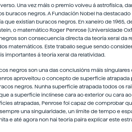
verso. Una vez máis o premio volveu á astrofísica, d
s buracos negros. A Fundación Nobel ha destacado 
ía que existían buracos negros. En xaneiro de 1965, 
stein, o matemático Roger Penrose (Universidade Ox
egros son consecuencia directa da teoría xeral da re
os matemáticos. Este traballo segue sendo consid
 importantes á teoría xeral da relatividad.
acos negros son una das conclusións máis singulares d
Penros aproveitou o concepto de superficie atrapada p
acos negros. Nunha superficie atrapada todos os rai
ue a superficie inclínese cara ao exterior ou cara ao i
rficies atrapadas, Penrose foi capaz de comprobar q
sempre una singularidade, un límite de tempo e espa
nita e até agora non hai teoría paira explicar este e