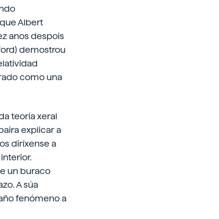
ando
que Albert
dez anos despois
ford) demostrou
latividad
erado como una
a teoría xeral
aira explicar a
os diríxense a
nterior.
ue un buraco
zo. A súa
straño fenómeno a