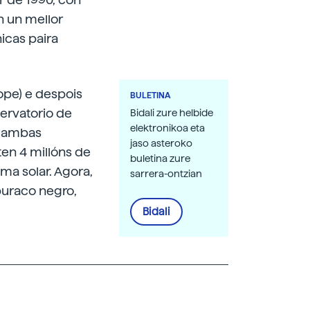
n un mellor
icas paira
ope) e despois
BULETINA
servatorio de
Bidali zure helbide
elektronikoa eta
e ambas
jaso asteroko
en 4 millóns de
buletina zure
ma solar. Agora,
sarrera-ontzian
buraco negro,
Bidali