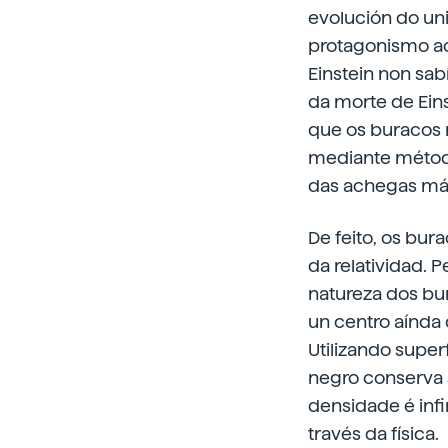
evolución do uni
protagonismo ao
Einstein non sab
da morte de Ein
que os buracos n
mediante métod
das achegas máis
De feito, os bur
da relatividad. 
natureza dos bur
un centro aínda q
Utilizando supe
negro conserva 
densidade é infi
través da física.