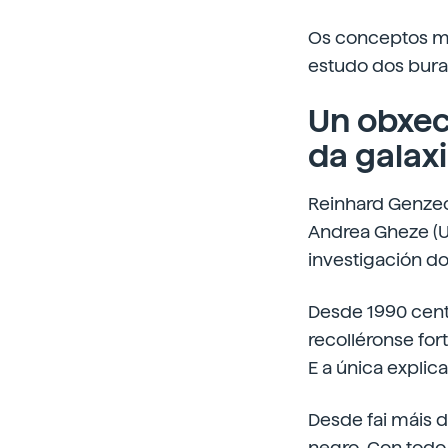
Os conceptos ma
estudo dos bura
Un obxec
da galax
Reinhard Genzec 
Andrea Gheze (U
investigación do
Desde 1990 centr
recolléronse fo
E a única explic
Desde fai máis d
negro. Con todo,