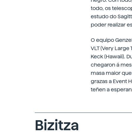
todo, os telesco
estudo do Sagitt
poder realizar e
O equipo Genzel
VLT (Very Large 
Keck (Hawaii). 
chegaron á mesm
masa maior que 
grazas a Event H
teñen a esperan
Bizitza