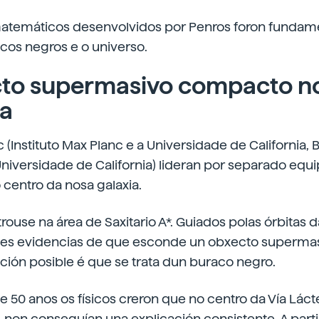
temáticos desenvolvidos por Penros foron fundamen
cos negros e o universo.
to supermasivo compacto no
ia
(Instituto Max Planc e a Universidade de California, B
niversidade de California) lideran por separado equ
 centro da nosa galaxia.
ouse na área de Saxitario A*. Guiados polas órbitas da
rtes evidencias de que esconde un obxecto superm
ación posible é que se trata dun buraco negro.
e 50 anos os físicos creron que no centro da Vía Lác
 non conseguían una explicación consistente. A parti