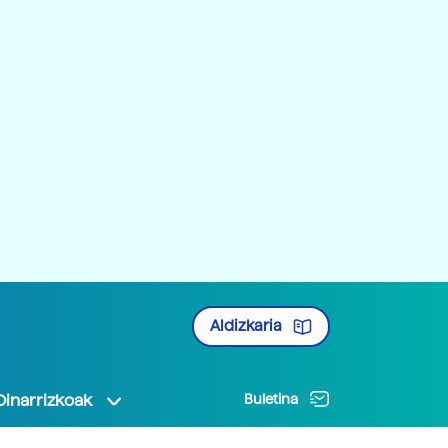
Aldizkaria
Oinarrizkoak
Buletina