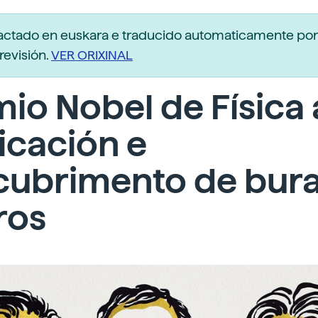
dactado en euskara e traducido automaticamente po
revisión.
VER ORIXINAL
io Nobel de Física 
icación e
cubrimento de bur
ros