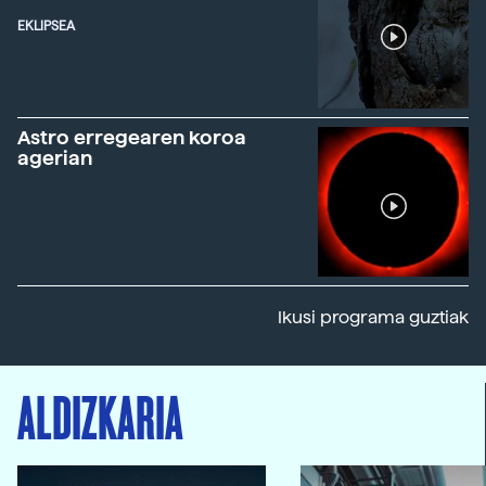
EKLIPSEA
Astro erregearen koroa
agerian
Ikusi programa guztiak
ALDIZKARIA