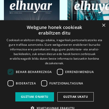
×
Webgune honek cookieak
erabiltzen ditu
Cookieak erabiltzen ditugu edukia, iragarkiak pertsonalizatzeko eta
gure trafikoa aztertzeko. Gure webgunearen erabilerari buruzko
informazioa ere partekatzen dugu gure publizitate- eta analisi-
bazkideekin, zuk eman diezun edo haiek beren zerbitzuak
erabiltzeagatik bildu duten beste informazio batzuekin konbina
dezaketenak.
BEHAR-BEHARREZKOA
ERRENDIMENDUA
BIDERATZEA
FUNTZIONALTASUNA
2026ko eka. 1a
2026ko mar. 1a
GUZTIAK ONARTU
GUZTIAK UKATU
XEHETASUNAK ERAKUTSI