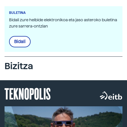
BULETINA
Bidali zure helbide elektronikoa eta jaso asteroko buletina
zure sarrera-ontzian
Bidali
Bizitza
TEKNOPOLIS