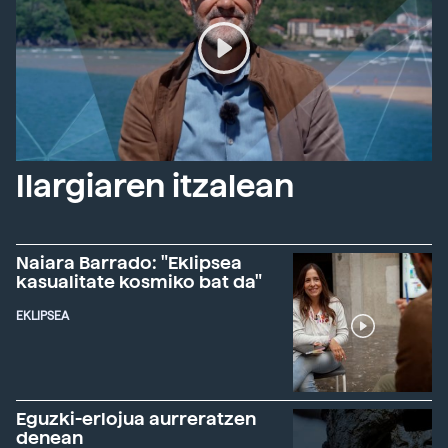
Ilargiaren itzalean
Naiara Barrado: "Eklipsea
kasualitate kosmiko bat da"
EKLIPSEA
Eguzki-erlojua aurreratzen
denean