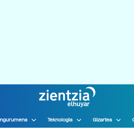
Ingurumena
Teknologia
Gizartea