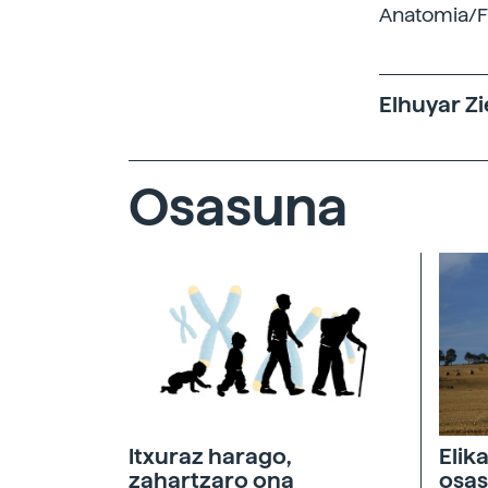
Anatomia/Fi
Elhuyar Zi
Osasuna
Itxuraz harago,
Elik
zahartzaro ona
osas