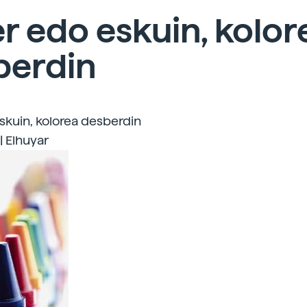
r edo eskuin, kolor
berdin
skuin, kolorea desberdin
| Elhuyar