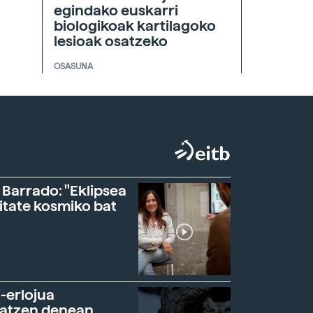
egindako euskarri
biologikoak kartilagoko
lesioak osatzeko
OSASUNA
 Barrado: "Eklipsea
itate kosmiko bat
-erlojua
ratzen denean