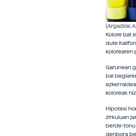
(Argazkia: A
Kolore bat 
dute Kalifor
kolorearen 
Garunean ge
bai begiare
ezkerraldea
koloreak hi
Hipotesi hor
zirkuluan ja
berde-tonu 
denbora beh