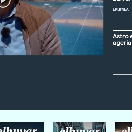
EKLIPSEA
Astro 
ageria