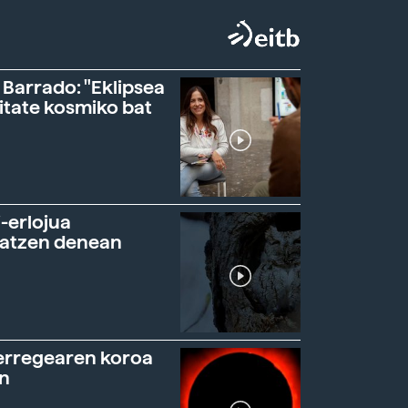
 Barrado: "Eklipsea
itate kosmiko bat
-erlojua
ratzen denean
erregearen koroa
n