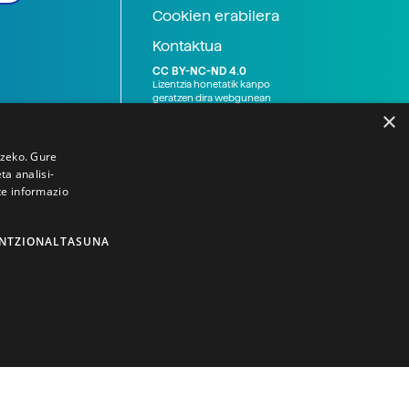
Cookien erabilera
Kontaktua
CC BY-NC-ND 4.0
Lizentzia honetatik kanpo
geratzen dira webgunean
argitaratutako baliabide
×
grafikoak (argazki eta
ilustrazioak), baita Elhuyar ez
den bestelako erakunde eta
tzeko. Gure
norbanakoek idatzitakoak
a analisi-
ere. Kanpo-esteken bidez
te informazio
emandako edukiak esteka
horietan agertzen den
lizentziapean daude,
gehienetan copyright-a
NTZIONALTASUNA