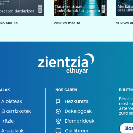
ko eka. 1a
2026ko mar. 1a
2025ko ab
ALAK
NOR GAREN
BULETI
Bidali 
Albisteak
Hezkuntza
elektro
astero
Elkarrizketak
Dekalogoak
zure s
Iritzia
Efemerideak
Bida
Argazkiak
Gai librean