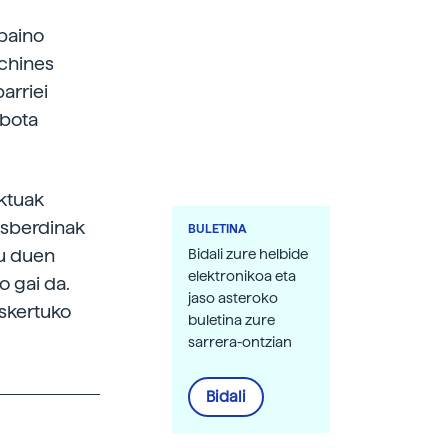
baino
achines
arriei
obota
ektuak
esberdinak
BULETINA
tu duen
Bidali zure helbide
elektronikoa eta
o gai da.
jaso asteroko
eskertuko
buletina zure
sarrera-ontzian
Bidali