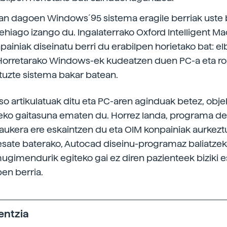
 dagoen Windows´95 sistema eragile berriak uste 
ehiago izango du. Ingalaterrako Oxford Intelligent M
ainiak diseinatu berri du erabilpen horietako bat: elb
 Horretarako Windows-ek kudeatzen duen PC-a eta r
ituzte sistema bakar batean.
o artikulatuak ditu eta PC-aren aginduak betez, obj
eko gaitasuna ematen du. Horrez landa, programa d
 aukera ere eskaintzen du eta OIM konpainiak aurkez
esate baterako, Autocad diseinu-programaz baliatzek
ugimendurik egiteko gai ez diren pazienteek biziki 
pen berria.
entzia