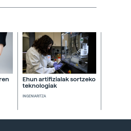
ren
Ehun artifizialak sortzeko
teknologiak
INGENIARITZA