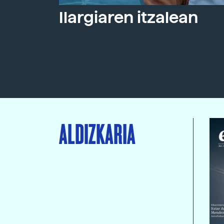
Ilargiaren itzalean
ALDIZKARIA