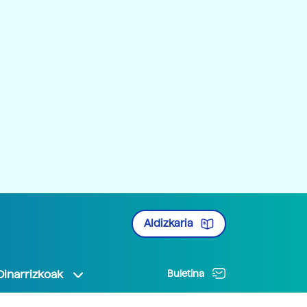
Aldizkaria
Oinarrizkoak
Buletina