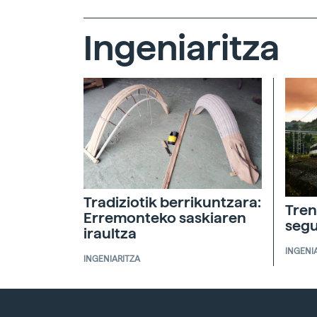
Ingeniaritza
Tradiziotik berrikuntzara:
Tren
Erremonteko saskiaren
segu
iraultza
INGENI
INGENIARITZA