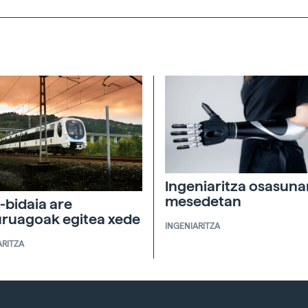
Ingeniaritza osasuna
mesedetan
-bidaia are
ruagoak egitea xede
INGENIARITZA
ARITZA