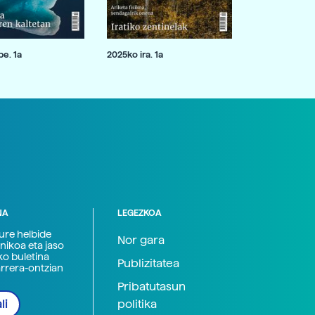
e. 1a
2025ko ira. 1a
NA
LEGEZKOA
zure helbide
Nor gara
nikoa eta jaso
ko buletina
Publizitatea
arrera-ontzian
Pribatutasun
politika
li