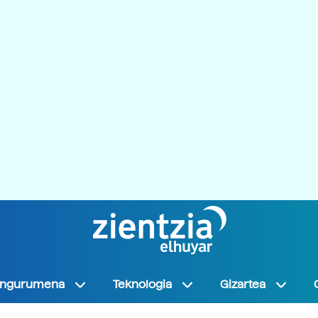
Ingurumena
Teknologia
Gizartea