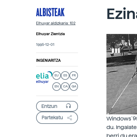
ALBISTEAK
Ezin
Elhuyar aldizkaria: 102
Elhuyar Zientzia
1995-12-01
INGENIARITZA
EU
ES
FR
EN
CA
GA
Partekatu
Windows´95 
du. Ingalat
berri du er