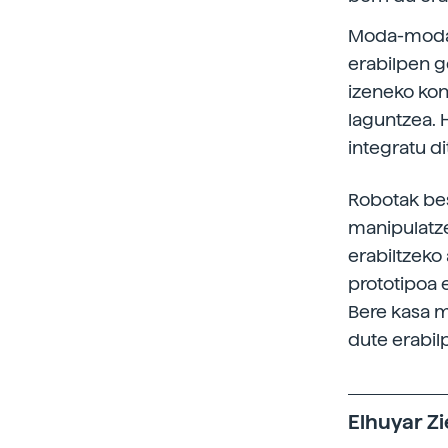
Moda-modan
erabilpen g
izeneko konp
laguntzea.
integratu d
Robotak bes
manipulatz
erabiltzeko
prototipoa 
Bere kasa m
dute erabil
Elhuyar Zi