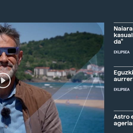
Naiara
kasual
da"
EKLIPSEA
Eguzki
aurre
EKLIPSEA
Astro 
ageria