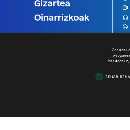
Gizartea
Oinarrizkoak
Cookieak e
webgunear
bazkideekin,
BEHAR-BEH