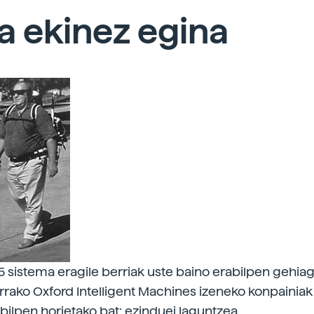
a ekinez egina
sistema eragile berriak uste baino erabilpen gehia
errako Oxford Intelligent Machines izeneko konpainiak
abilpen horietako bat: ezinduei laguntzea.