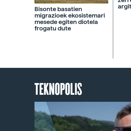
argi
Bisonte basatien
migrazioek ekosistemari
mesede egiten diotela
frogatu dute
TEKNOPOLIS