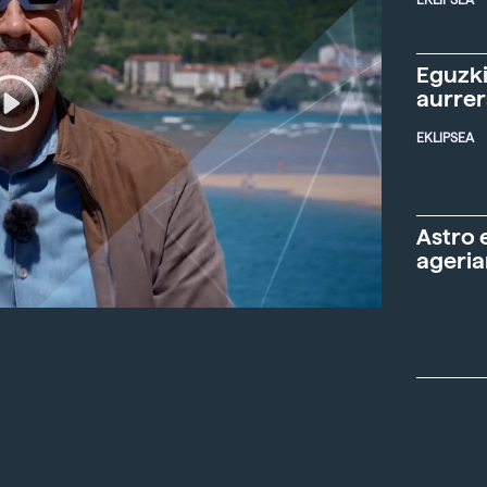
EKLIPSEA
Eguzki
aurre
EKLIPSEA
Astro 
ageria