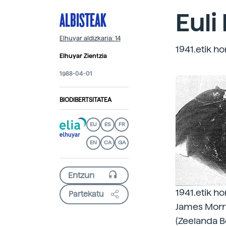
ALBISTEAK
Euli 
Elhuyar aldizkaria: 14
1941.etik ho
Elhuyar Zientzia
1988-04-01
BIODIBERTSITATEA
EU
ES
FR
EN
CA
GA
1941.etik ho
Partekatu
James Morri
(Zeelanda B