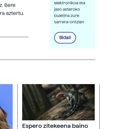
elektronikoa eta
z. Bere
jaso asteroko
ra aztertu.
buletina zure
sarrera-ontzian
Bidali
Espero zitekeena baino