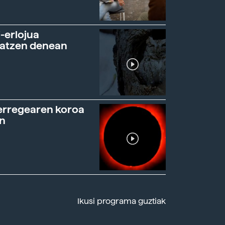
-erlojua
ratzen denean
erregearen koroa
n
Ikusi programa guztiak