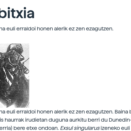
bitxia
na euli erraldoi honen alerik ez zen ezagutzen.
na euli erraldoi honen alerik ez zen ezagutzen. Baina 
s haurrak irudietan duguna aurkitu berri du Dunedin
erria) bere etxe ondoan.
Exsul
singularus
izeneko euli