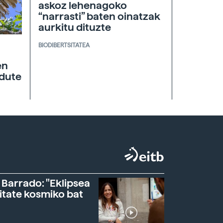
askoz lehenagoko
“narrasti” baten oinatzak
aurkitu dituzte
BIODIBERTSITATEA
en
 dute
 Barrado: "Eklipsea
itate kosmiko bat