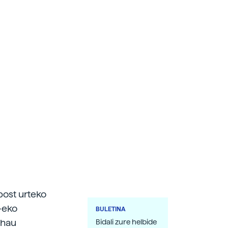
bost urteko
-eko
BULETINA
 hau
Bidali zure helbide