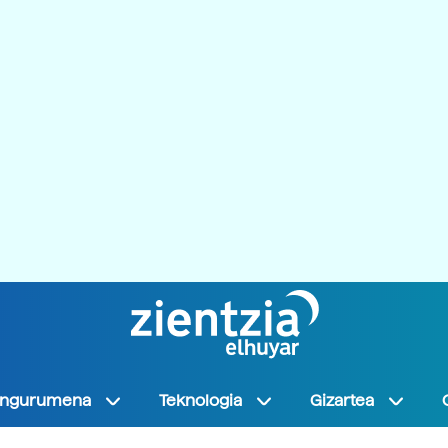
Ingurumena
Teknologia
Gizartea