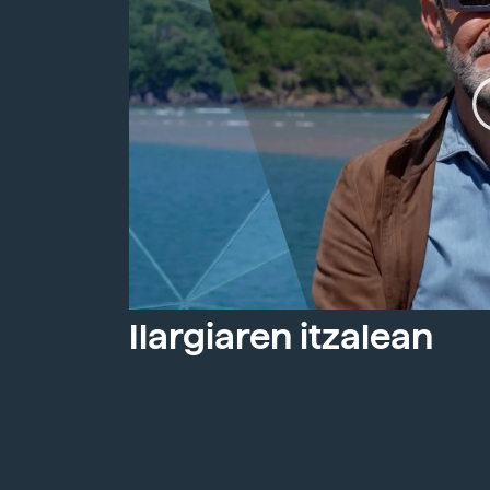
Ilargiaren itzalean