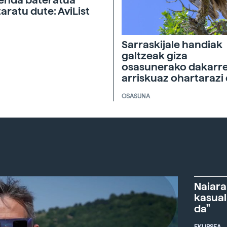
taratu dute: AviList
Sarraskijale handiak
galtzeak giza
osasunerako dakarr
arriskuaz ohartarazi
OSASUNA
Naiara
kasual
da"