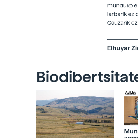
munduko eul
larbarik ez 
Gauzarik ez
Elhuyar Zi
Biodibertsitat
Mund
zerr