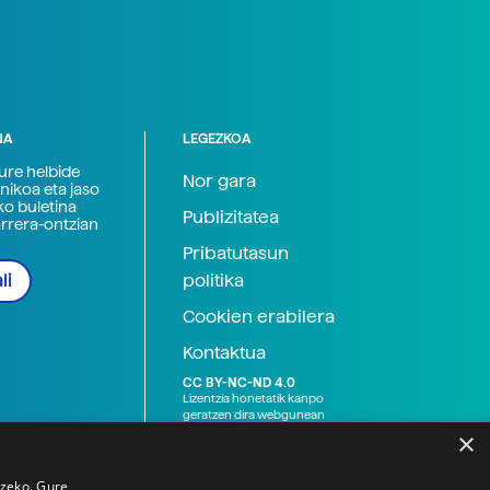
NA
LEGEZKOA
zure helbide
Nor gara
nikoa eta jaso
ko buletina
Publizitatea
arrera-ontzian
Pribatutasun
politika
li
Cookien erabilera
Kontaktua
CC BY-NC-ND 4.0
Lizentzia honetatik kanpo
geratzen dira webgunean
argitaratutako baliabide
×
grafikoak (argazki eta
ilustrazioak), baita Elhuyar ez
den bestelako erakunde eta
tzeko. Gure