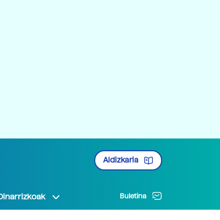
Aldizkaria
Oinarrizkoak
Buletina