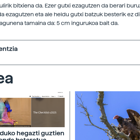
irik bitxiena da. Ezer gutxi ezagutzen da berari buru
da ezagutzen eta ale heldu gutxi batzuk besterik ez di
agunena tamaina da: 5 cm ingurukoa bait da.
entzia
ea
uko hegazti guztien
enda bateratua