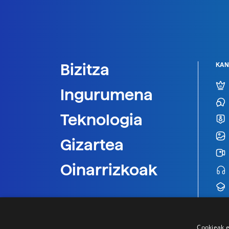
Bizitza
KAN
Ingurumena
Teknologia
Gizartea
Oinarrizkoak
Cookieak e