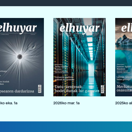
ko eka. 1a
2026ko mar. 1a
2025ko ab