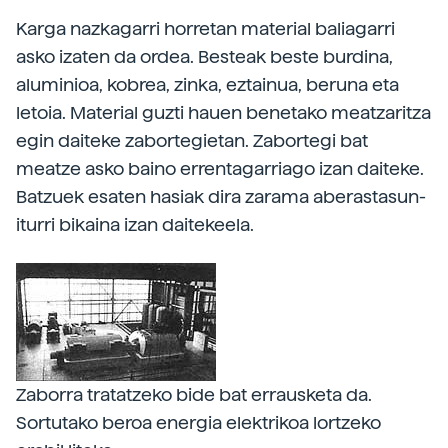
Karga nazkagarri horretan material baliagarri
asko izaten da ordea. Besteak beste burdina,
aluminioa, kobrea, zinka, eztainua, beruna eta
letoia. Material guzti hauen benetako meatzaritza
egin daiteke zabortegietan. Zabortegi bat
meatze asko baino errentagarriago izan daiteke.
Batzuek esaten hasiak dira zarama aberastasun-
iturri bikaina izan daitekeela.
Zaborra tratatzeko bide bat errausketa da.
Sortutako beroa energia elektrikoa lortzeko