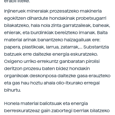
erabil liteke.
Injineruek mineralak prozesatzeko makineria
egokitzen dihardute hondakinak probetxugarri
bilakatzeko, hala nola zinta garratzaileak, baheak,
ehierak, eta burdinkiak bereizteko imanak. Baita
material arinak banantzeko haizagailuak ere:
papera, plastikoak, larrua, zatarrak,... Substantzia
batzuek erre daitezke energia eskuratzeko.
Oxigeno urriko errekuntz ganbaratan pirolisi
deritzon prozesu baten bidez hondakin
organikoak deskonposa daitezke gasa erauzteko
eta gas hau hoztu ahala olio-itxurako erregai
bihurtu.
Honela material baliotsuak eta energia
berreskuratzeaz gain zabortegi berriak bilatzeko