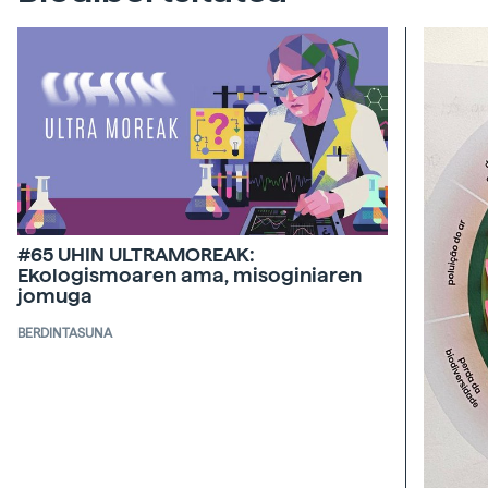
#65 UHIN ULTRAMOREAK:
Ekologismoaren ama, misoginiaren
jomuga
BERDINTASUNA