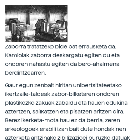
Zaborra tratatzeko bide bat errausketa da.
Kamioiak zaborra deskargatu egiten du eta
ondoren nahastu egiten da bero-ahalmena
berdintzearren.
Gaur egun zenbait hiritan unibertsitateetako
ikertzaile-taldeak zabor-bilketaren ondoren
plastikozko zakuak zabaldu eta hauen edukina
aztertzen, sailkatzen eta pisatzen aritzen dira.
Berez ikerketa-mota hau ez da berria, zeren
arkeologoek erabili izan bait dute hondakinen
azterketa antzinako zibilizazioei buruzko datuak