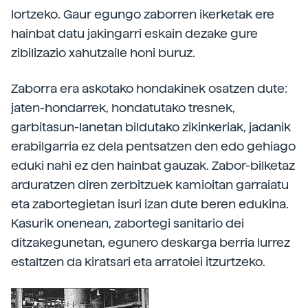
lortzeko. Gaur egungo zaborren ikerketak ere
hainbat datu jakingarri eskain dezake gure
zibilizazio xahutzaile honi buruz.
Zaborra era askotako hondakinek osatzen dute:
jaten-hondarrek, hondatutako tresnek,
garbitasun-lanetan bildutako zikinkeriak, jadanik
erabilgarria ez dela pentsatzen den edo gehiago
eduki nahi ez den hainbat gauzak. Zabor-bilketaz
arduratzen diren zerbitzuek kamioitan garraiatu
eta zabortegietan isuri izan dute beren edukina.
Kasurik onenean, zabortegi sanitario dei
ditzakegunetan, egunero deskarga berria lurrez
estaltzen da kiratsari eta arratoiei itzurtzeko.