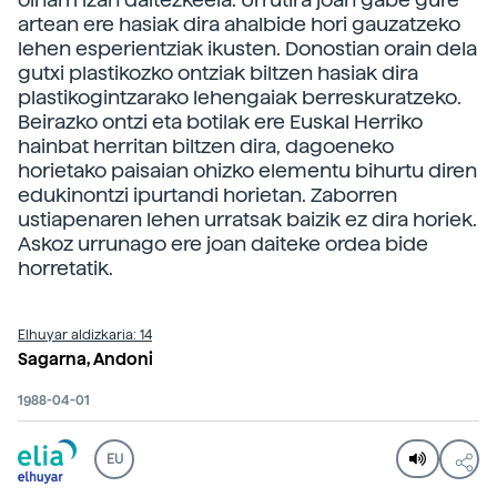
artean ere hasiak dira ahalbide hori gauzatzeko
lehen esperientziak ikusten. Donostian orain dela
gutxi plastikozko ontziak biltzen hasiak dira
plastikogintzarako lehengaiak berreskuratzeko.
Beirazko ontzi eta botilak ere Euskal Herriko
hainbat herritan biltzen dira, dagoeneko
horietako paisaian ohizko elementu bihurtu diren
edukinontzi ipurtandi horietan. Zaborren
ustiapenaren lehen urratsak baizik ez dira horiek.
Askoz urrunago ere joan daiteke ordea bide
horretatik.
Elhuyar aldizkaria: 14
Sagarna, Andoni
1988-04-01
EU