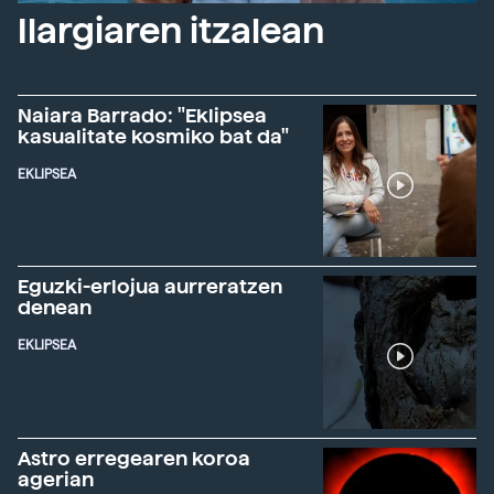
Ilargiaren itzalean
Naiara Barrado: "Eklipsea
kasualitate kosmiko bat da"
EKLIPSEA
Eguzki-erlojua aurreratzen
denean
EKLIPSEA
Astro erregearen koroa
agerian