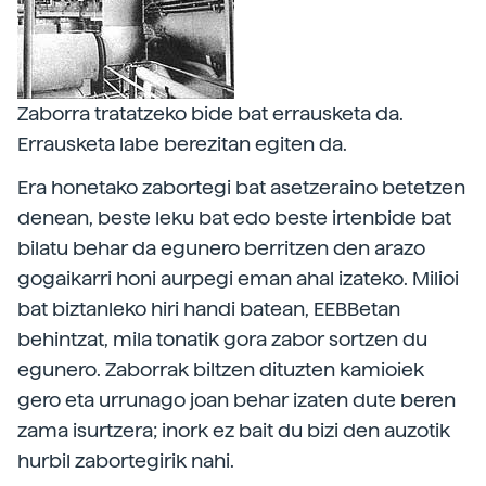
Zaborra tratatzeko bide bat errausketa da.
Errausketa labe berezitan egiten da.
Era honetako zabortegi bat asetzeraino betetzen
denean, beste leku bat edo beste irtenbide bat
bilatu behar da egunero berritzen den arazo
gogaikarri honi aurpegi eman ahal izateko. Milioi
bat biztanleko hiri handi batean, EEBBetan
behintzat, mila tonatik gora zabor sortzen du
egunero. Zaborrak biltzen dituzten kamioiek
gero eta urrunago joan behar izaten dute beren
zama isurtzera; inork ez bait du bizi den auzotik
hurbil zabortegirik nahi.