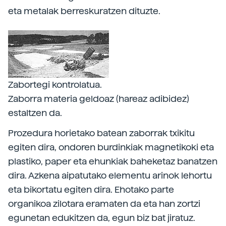
eta metalak berreskuratzen dituzte.
Zabortegi kontrolatua.
Zaborra materia geldoaz (hareaz adibidez)
estaltzen da.
Prozedura horietako batean zaborrak txikitu
egiten dira, ondoren burdinkiak magnetikoki eta
plastiko, paper eta ehunkiak baheketaz banatzen
dira. Azkena aipatutako elementu arinok lehortu
eta bikortatu egiten dira. Ehotako parte
organikoa zilotara eramaten da eta han zortzi
egunetan edukitzen da, egun biz bat jiratuz.