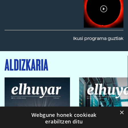
Ikusi programa guztiak
ALDIZKARIA
×
Webgune honek cookieak
erabiltzen ditu