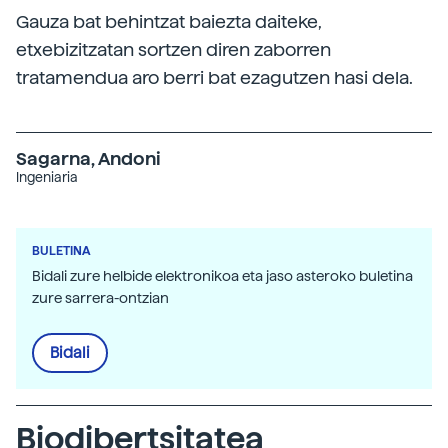
Gauza bat behintzat baiezta daiteke,
etxebizitzatan sortzen diren zaborren
tratamendua aro berri bat ezagutzen hasi dela.
Sagarna, Andoni
Ingeniaria
BULETINA
Bidali zure helbide elektronikoa eta jaso asteroko buletina
zure sarrera-ontzian
Bidali
Biodibertsitatea