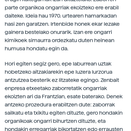
parte organikoa ongarriak ekoizteko ere erabil
daiteke. Ideia hau 1970. urtearen hamarkadan
hasi zen garatzen. Irtenbide honek ekar lezake
gainera bestelako onurarik. Izan ere ongarri
kimikoek simaurra ordezkatu duten heinean
humusa hondatu egin da.
Hori egiten segiz gero, epe laburrean uztak
hobetzeko aitzakiarekin epe luzera lurzorua
antzutzea besterik ez litzateke egingo. Zenbait
enpresa etxeetako zaborretatik ongarriak
ekoizten ari da Frantzian, esate baterako. Denek
antzeko prozedura erabiltzen dute: zaborrak
sailkatu eta txikitu egiten dituzte, gero hondakin
organikoak ongarri bihurtzen dituzte, eta
hondakin erregarriak bikortatzen edo errausten