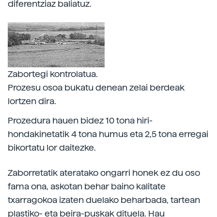
diferentziaz baliatuz.
Zabortegi kontrolatua.
Prozesu osoa bukatu denean zelai berdeak
lortzen dira.
Prozedura hauen bidez 10 tona hiri-
hondakinetatik 4 tona humus eta 2,5 tona erregai
bikortatu lor daitezke.
Zaborretatik ateratako ongarri honek ez du oso
fama ona, askotan behar baino kalitate
txarragokoa izaten duelako beharbada, tartean
plastiko- eta beira-puskak dituela. Hau