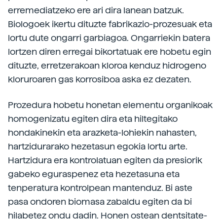
erremediatzeko ere ari dira lanean batzuk.
Biologoek ikertu dituzte fabrikazio-prozesuak eta
lortu dute ongarri garbiagoa. Ongarriekin batera
lortzen diren erregai bikortatuak ere hobetu egin
dituzte, erretzerakoan kloroa kenduz hidrogeno
kloruroaren gas korrosiboa aska ez dezaten.
Prozedura hobetu honetan elementu organikoak
homogenizatu egiten dira eta hiltegitako
hondakinekin eta arazketa-lohiekin nahasten,
hartzidurarako hezetasun egokia lortu arte.
Hartzidura era kontrolatuan egiten da presiorik
gabeko eguraspenez eta hezetasuna eta
tenperatura kontrolpean mantenduz. Bi aste
pasa ondoren biomasa zabaldu egiten da bi
hilabetez ondu dadin. Honen ostean dentsitate-