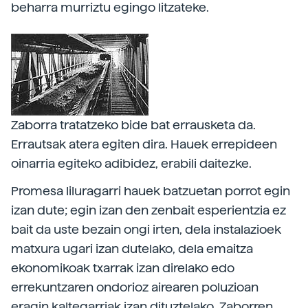
beharra murriztu egingo litzateke.
Zaborra tratatzeko bide bat errausketa da.
Errautsak atera egiten dira. Hauek errepideen
oinarria egiteko adibidez, erabili daitezke.
Promesa liluragarri hauek batzuetan porrot egin
izan dute; egin izan den zenbait esperientzia ez
bait da uste bezain ongi irten, dela instalazioek
matxura ugari izan dutelako, dela emaitza
ekonomikoak txarrak izan direlako edo
errekuntzaren ondorioz airearen poluzioan
eragin kaltegarriak izan dituztelako. Zaborren