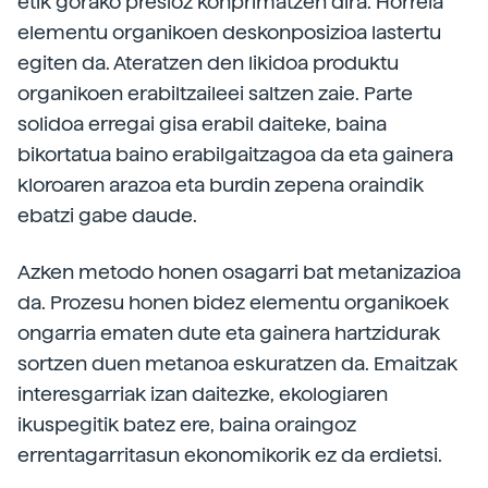
etik gorako presioz konprimatzen dira. Horrela
elementu organikoen deskonposizioa lastertu
egiten da. Ateratzen den likidoa produktu
organikoen erabiltzaileei saltzen zaie. Parte
solidoa erregai gisa erabil daiteke, baina
bikortatua baino erabilgaitzagoa da eta gainera
kloroaren arazoa eta burdin zepena oraindik
ebatzi gabe daude.
Azken metodo honen osagarri bat metanizazioa
da. Prozesu honen bidez elementu organikoek
ongarria ematen dute eta gainera hartzidurak
sortzen duen metanoa eskuratzen da. Emaitzak
interesgarriak izan daitezke, ekologiaren
ikuspegitik batez ere, baina oraingoz
errentagarritasun ekonomikorik ez da erdietsi.