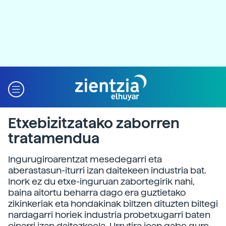
Etxebizitzatako zaborren
tratamendua
Ingurugiroarentzat mesedegarri eta
aberastasun-iturri izan daitekeen industria bat.
Inork ez du etxe-inguruan zabortegirik nahi,
baina aitortu beharra dago era guztietako
zikinkeriak eta hondakinak biltzen dituzten biltegi
nardagarri horiek industria probetxugarri baten
oinarri izan daitezkeela. Urrutira joan gabe gure