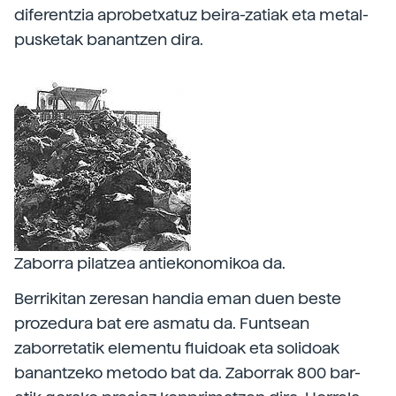
diferentzia aprobetxatuz beira-zatiak eta metal-
pusketak banantzen dira.
Zaborra pilatzea antiekonomikoa da.
Berrikitan zeresan handia eman duen beste
prozedura bat ere asmatu da. Funtsean
zaborretatik elementu fluidoak eta solidoak
banantzeko metodo bat da. Zaborrak 800 bar-