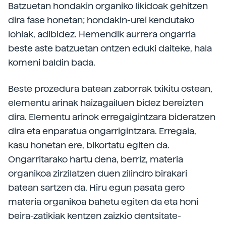
Batzuetan hondakin organiko likidoak gehitzen
dira fase honetan; hondakin-urei kendutako
lohiak, adibidez. Hemendik aurrera ongarria
beste aste batzuetan ontzen eduki daiteke, hala
komeni baldin bada.
Beste prozedura batean zaborrak txikitu ostean,
elementu arinak haizagailuen bidez bereizten
dira. Elementu arinok erregaigintzara bideratzen
dira eta enparatua ongarrigintzara. Erregaia,
kasu honetan ere, bikortatu egiten da.
Ongarritarako hartu dena, berriz, materia
organikoa zirzilatzen duen zilindro birakari
batean sartzen da. Hiru egun pasata gero
materia organikoa bahetu egiten da eta honi
beira-zatikiak kentzen zaizkio dentsitate-