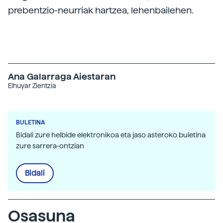
prebentzio-neurriak hartzea, lehenbailehen.
Ana Galarraga Aiestaran
Elhuyar Zientzia
BULETINA
Bidali zure helbide elektronikoa eta jaso asteroko buletina
zure sarrera-ontzian
Bidali
Osasuna