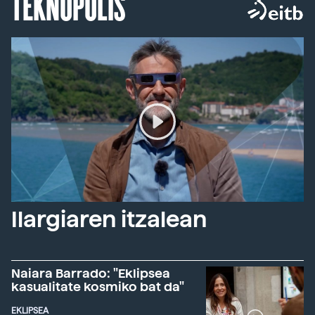
TEKNOPOLIS
Ilargiaren itzalean
Naiara Barrado: "Eklipsea
kasualitate kosmiko bat da"
EKLIPSEA