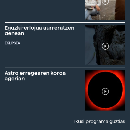
Eguzki-erlojua aurreratzen
denean
EKLIPSEA
Astro erregearen koroa
agerian
Ikusi programa guztiak