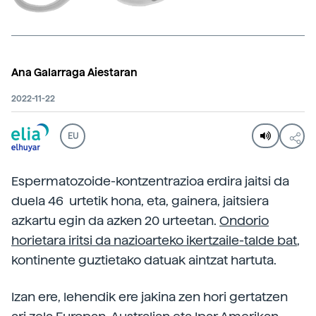
Ana Galarraga Aiestaran
2022-11-22
EU
Espermatozoide-kontzentrazioa erdira jaitsi da
duela 46 urtetik hona, eta, gainera, jaitsiera
azkartu egin da azken 20 urteetan.
Ondorio
horietara iritsi da nazioarteko ikertzaile-talde bat
,
kontinente guztietako datuak aintzat hartuta.
Izan ere, lehendik ere jakina zen hori gertatzen