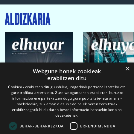
ALDIZKARIA
×
Webgune honek cookieak
erabiltzen ditu
Cookieak erabiltzen ditugu edukia, iragarkiak pertsonalizatzeko eta
gure trafikoa aztertzeko. Gure webgunearen erabilerari buruzko
informazioa ere partekatzen dugu gure publizitate- eta analisi-
bazkideekin, zuk eman diezun edo haiek beren zerbitzuak
erabiltzeagatik bildu duten beste informazio batzuekin konbina
dezaketenak.
BEHAR-BEHARREZKOA
ERRENDIMENDUA