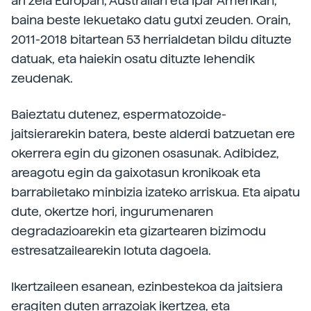
ari zela Europan, Australian eta Ipar Amerikan,
baina beste lekuetako datu gutxi zeuden. Orain,
2011-2018 bitartean 53 herrialdetan bildu dituzte
datuak, eta haiekin osatu dituzte lehendik
zeudenak.
Baieztatu dutenez, espermatozoide-
jaitsierarekin batera, beste alderdi batzuetan ere
okerrera egin du gizonen osasunak. Adibidez,
areagotu egin da gaixotasun kronikoak eta
barrabiletako minbizia izateko arriskua. Eta aipatu
dute, okertze hori, ingurumenaren
degradazioarekin eta gizartearen bizimodu
estresatzailearekin lotuta dagoela.
Ikertzaileen esanean, ezinbestekoa da jaitsiera
eragiten duten arrazoiak ikertzea, eta