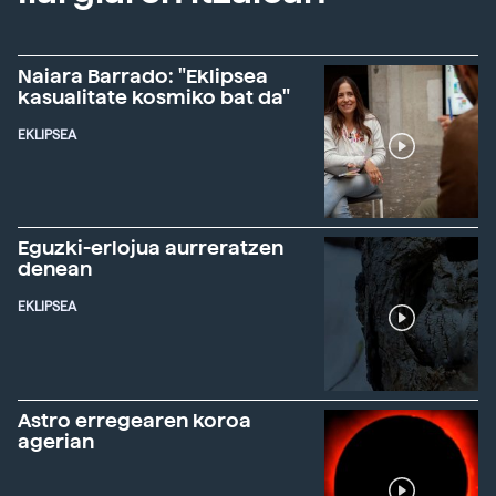
Naiara Barrado: "Eklipsea
kasualitate kosmiko bat da"
EKLIPSEA
Eguzki-erlojua aurreratzen
denean
EKLIPSEA
Astro erregearen koroa
agerian