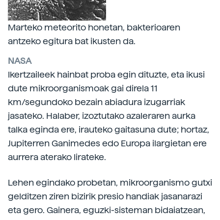
Marteko meteorito honetan, bakterioaren
antzeko egitura bat ikusten da.
NASA
Ikertzaileek hainbat proba egin dituzte, eta ikusi
dute mikroorganismoak gai direla 11
km/segundoko bezain abiadura izugarriak
jasateko. Halaber, izoztutako azaleraren aurka
talka eginda ere, irauteko gaitasuna dute; hortaz,
Jupiterren Ganimedes edo Europa ilargietan ere
aurrera aterako lirateke.
Lehen egindako probetan, mikroorganismo gutxi
gelditzen ziren bizirik presio handiak jasanarazi
eta gero. Gainera, eguzki-sisteman bidaiatzean,