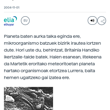
2004-11-01
EU
Planeta baten aurka talka eginda ere,
mikroorganismo batzuek bizirik irautea lortzen
dute. Hori uste du, behintzat, Britainia Handiko
ikertzaile-talde batek. Haien esanean, litekeena
da Martetik eroritako meteoritoetan planeta
hartako organismoak etortzea Lurrera, baita
hemen ugaltzeko gai izatea ere.