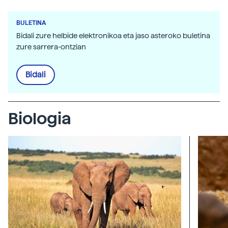
BULETINA
Bidali zure helbide elektronikoa eta jaso asteroko buletina
zure sarrera-ontzian
Bidali
Biologia