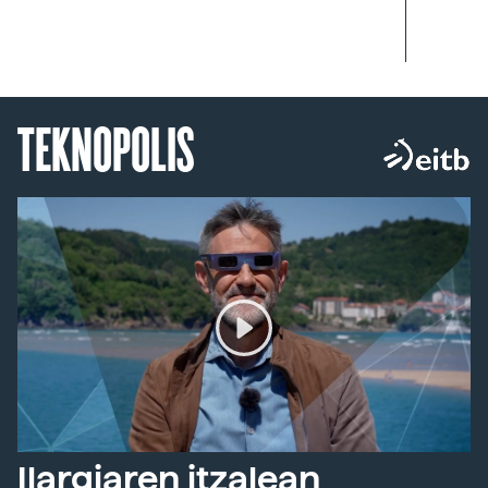
TEKNOPOLIS
Ilargiaren itzalean