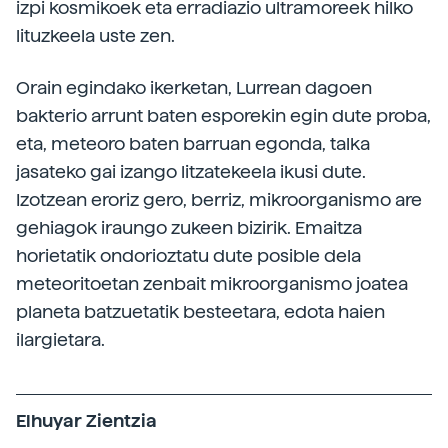
izpi kosmikoek eta erradiazio ultramoreek hilko
lituzkeela uste zen.
Orain egindako ikerketan, Lurrean dagoen
bakterio arrunt baten esporekin egin dute proba,
eta, meteoro baten barruan egonda, talka
jasateko gai izango litzatekeela ikusi dute.
Izotzean eroriz gero, berriz, mikroorganismo are
gehiagok iraungo zukeen bizirik. Emaitza
horietatik ondorioztatu dute posible dela
meteoritoetan zenbait mikroorganismo joatea
planeta batzuetatik besteetara, edota haien
ilargietara.
Elhuyar Zientzia