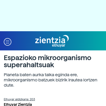
Espazioko mikroorganismo
superahaltsuak
Planeta baten aurka talka eginda ere,
mikroorganismo batzuek bizirik irautea lortzen
dute.
Elhuyar aldizkaria: 203
Elhuyar Zientzia