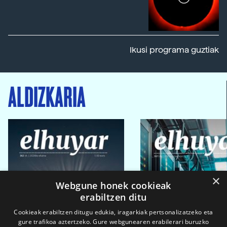
Ikusi programa guztiak
ALDIZKARIA
×
Webgune honek cookieak
erabiltzen ditu
Cookieak erabiltzen ditugu edukia, iragarkiak pertsonalizatzeko eta
gure trafikoa aztertzeko. Gure webgunearen erabilerari buruzko