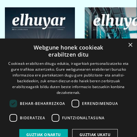
×
Webgune honek cookieak
erabiltzen ditu
Cookieak erabiltzen ditugu edukia, iragarkiak pertsonalizatzeko eta
gure trafikoa aztertzeko. Gure webgunearen erabilerari buruzko
informazioa ere partekatzen dugu gure publizitate- eta analisi-
bazkideekin, zuk eman diezun edo haiek beren zerbitzuak
erabiltzeagatik bildu duten beste informazio batzuekin konbina
dezaketenak.
BEHAR-BEHARREZKOA
ERRENDIMENDUA
BIDERATZEA
FUNTZIONALTASUNA
2026ko eka. 1a
2026ko mar. 1a
GUZTIAK ONARTU
GUZTIAK UKATU