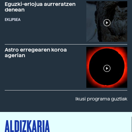
Eguzki-erlojua aurreratzen
denean
EKLIPSEA
Astro erregearen koroa
agerian
Ikusi programa guztiak
ALDIZKARIA