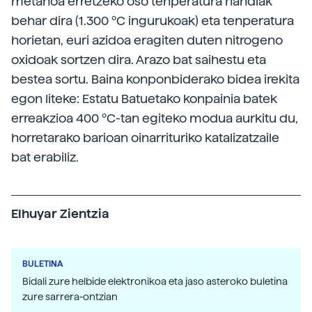
metanoa erretzeko oso tenperatura handiak
behar dira (1.300 ºC ingurukoak) eta tenperatura
horietan, euri azidoa eragiten duten nitrogeno
oxidoak sortzen dira. Arazo bat saihestu eta
bestea sortu. Baina konponbiderako bidea irekita
egon liteke: Estatu Batuetako konpainia batek
erreakzioa 400 ºC-tan egiteko modua aurkitu du,
horretarako barioan oinarrituriko katalizatzaile
bat erabiliz.
Elhuyar Zientzia
BULETINA
Bidali zure helbide elektronikoa eta jaso asteroko buletina
zure sarrera-ontzian