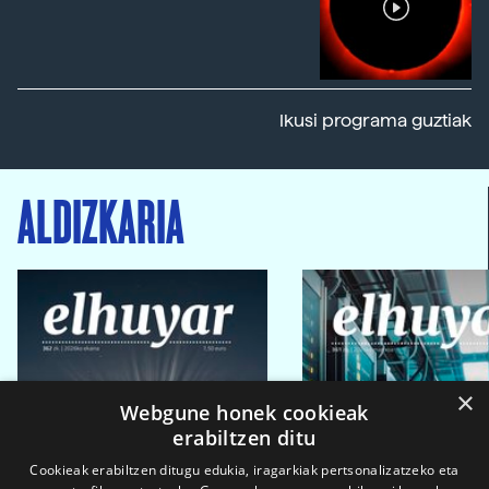
Ikusi programa guztiak
ALDIZKARIA
×
Webgune honek cookieak
erabiltzen ditu
Cookieak erabiltzen ditugu edukia, iragarkiak pertsonalizatzeko eta