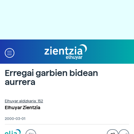
Erregai garbien bidean
aurrera
Elhuyar aldizkaria: 152
Elhuyar Zientzia
2000-03-01