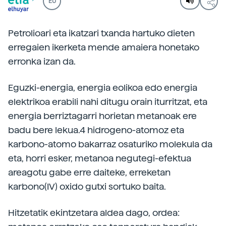
EU
Petrolioari eta ikatzari txanda hartuko dieten
erregaien ikerketa mende amaiera honetako
erronka izan da.
Eguzki-energia, energia eolikoa edo energia
elektrikoa erabili nahi ditugu orain iturritzat, eta
energia berriztagarri horietan metanoak ere
badu bere lekua.4 hidrogeno-atomoz eta
karbono-atomo bakarraz osaturiko molekula da
eta, horri esker, metanoa negutegi-efektua
areagotu gabe erre daiteke, erreketan
karbono(IV) oxido gutxi sortuko baita.
Hitzetatik ekintzetara aldea dago, ordea: