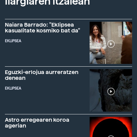
Ilargiaren itzalean
Naiara Barrado: "Eklipsea
kasualitate kosmiko bat da"
EKLIPSEA
Eguzki-erlojua aurreratzen
denean
EKLIPSEA
Astro erregearen koroa
agerian