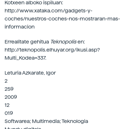
Kotxeen alboko ispiluan:
http://www.xataka.com/gadgets-y-
coches/nuestros-coches-nos-mostraran-mas-
informacion
Errealitate gehitua
Teknopolis
en:
http://teknopolis.elhuyar.org/ikusi.asp?
Multi_Kodea=337.
Leturia Azkarate, Igor
2
259
2009
12
019
Softwarea; Multimedia; Teknologia