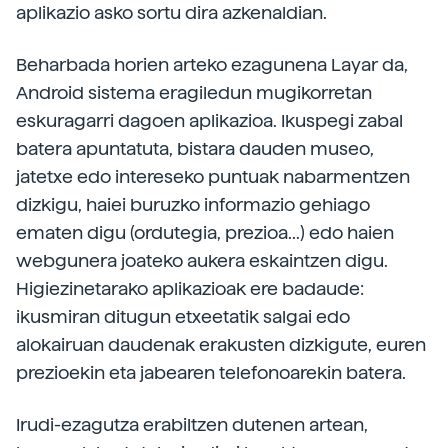
aplikazio asko sortu dira azkenaldian.
Beharbada horien arteko ezagunena Layar da,
Android sistema eragiledun mugikorretan
eskuragarri dagoen aplikazioa. Ikuspegi zabal
batera apuntatuta, bistara dauden museo,
jatetxe edo intereseko puntuak nabarmentzen
dizkigu, haiei buruzko informazio gehiago
ematen digu (ordutegia, prezioa...) edo haien
webgunera joateko aukera eskaintzen digu.
Higiezinetarako aplikazioak ere badaude:
ikusmiran ditugun etxeetatik salgai edo
alokairuan daudenak erakusten dizkigute, euren
prezioekin eta jabearen telefonoarekin batera.
Irudi-ezagutza erabiltzen dutenen artean,