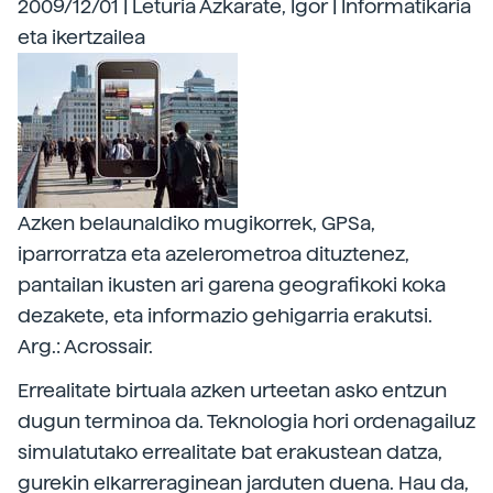
2009/12/01 | Leturia Azkarate, Igor | Informatikaria
eta ikertzailea
Azken belaunaldiko mugikorrek, GPSa,
iparrorratza eta azelerometroa dituztenez,
pantailan ikusten ari garena geografikoki koka
dezakete, eta informazio gehigarria erakutsi.
Arg.: Acrossair.
Errealitate birtuala azken urteetan asko entzun
dugun terminoa da. Teknologia hori ordenagailuz
simulatutako errealitate bat erakustean datza,
gurekin elkarreraginean jarduten duena. Hau da,