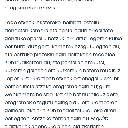
mugikorretan ez ezik.
Lego etxeak, esaterako, hainbat jostailu-
dendatan kamera eta pantailadun errealitate
gehituko aparailu batzuk jarri ditu: Legoren kutxa
bat hurbilduz gero, kamerak ezagutu egiten du,
eta barruko piezekin egin daitekeen modeloa
3Dn irudikatzen du, eta pantailan erakutsi,
kutxaren gainean eta kutxarekin batera mugituz.
Topps kirol-kromoen etxeak ordenagailu arrunt
batean instalatzeko programa egin du; gure
webkamera beisbol-kromo bat hurbilduz gero,
programak ezagutu egingo du, eta kromoaren
gainean jokalaria 3Dn modelizatuko, jokaldiren
bat egiten. Antzeko zerbait egin du
Esquire
aldizkariak abenduko alean: aldizkariaren