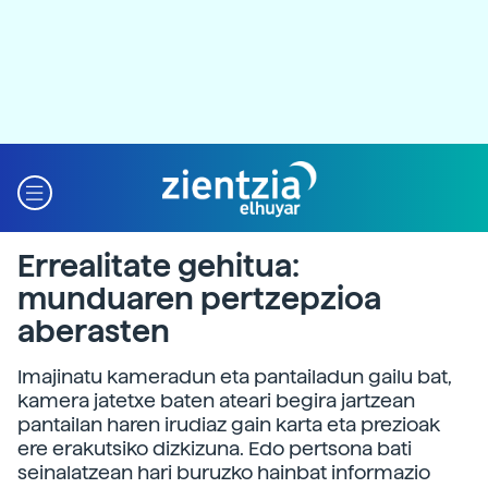
Errealitate gehitua:
munduaren pertzepzioa
aberasten
Imajinatu kameradun eta pantailadun gailu bat,
kamera jatetxe baten ateari begira jartzean
pantailan haren irudiaz gain karta eta prezioak
ere erakutsiko dizkizuna. Edo pertsona bati
seinalatzean hari buruzko hainbat informazio