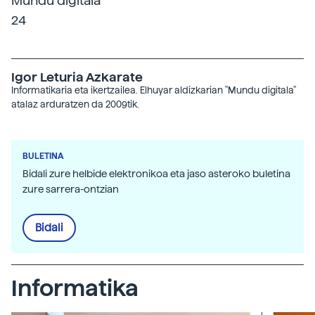
Mundu digitala
24
Igor Leturia Azkarate
Informatikaria eta ikertzailea. Elhuyar aldizkarian "Mundu digitala"
atalaz arduratzen da 2009tik.
BULETINA
Bidali zure helbide elektronikoa eta jaso asteroko buletina
zure sarrera-ontzian
Bidali
Informatika