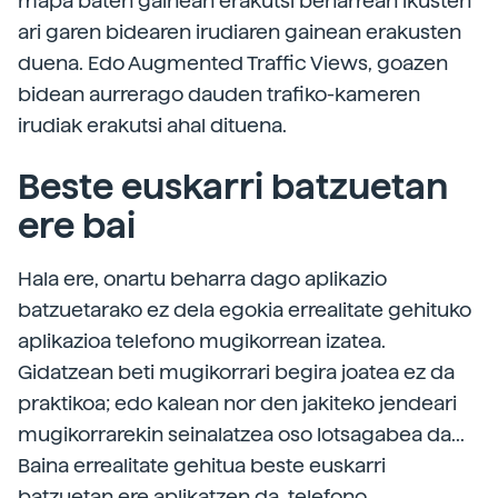
mapa baten gainean erakutsi beharrean ikusten
ari garen bidearen irudiaren gainean erakusten
duena. Edo Augmented Traffic Views, goazen
bidean aurrerago dauden trafiko-kameren
irudiak erakutsi ahal dituena.
Beste euskarri batzuetan
ere bai
Hala ere, onartu beharra dago aplikazio
batzuetarako ez dela egokia errealitate gehituko
aplikazioa telefono mugikorrean izatea.
Gidatzean beti mugikorrari begira joatea ez da
praktikoa; edo kalean nor den jakiteko jendeari
mugikorrarekin seinalatzea oso lotsagabea da...
Baina errealitate gehitua beste euskarri
batzuetan ere aplikatzen da, telefono