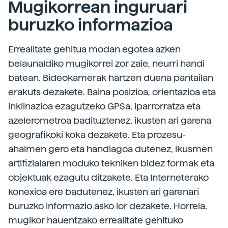
Mugikorrean inguruari
buruzko informazioa
Errealitate gehitua modan egotea azken
belaunaldiko mugikorrei zor zaie, neurri handi
batean. Bideokamerak hartzen duena pantailan
erakuts dezakete. Baina posizioa, orientazioa eta
inklinazioa ezagutzeko GPSa, iparrorratza eta
azelerometroa badituztenez, ikusten ari garena
geografikoki koka dezakete. Eta prozesu-
ahalmen gero eta handiagoa dutenez, ikusmen
artifizialaren moduko tekniken bidez formak eta
objektuak ezagutu ditzakete. Eta Interneterako
konexioa ere badutenez, ikusten ari garenari
buruzko informazio asko lor dezakete. Horrela,
mugikor hauentzako errealitate gehituko