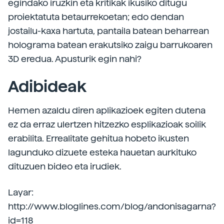
egindako iruzkin eta kritikak ikusiko ditugu
proiektatuta betaurrekoetan; edo dendan
jostailu-kaxa hartuta, pantaila batean beharrean
holograma batean erakutsiko zaigu barrukoaren
3D eredua. Apusturik egin nahi?
Adibideak
Hemen azaldu diren aplikazioek egiten dutena
ez da erraz ulertzen hitzezko esplikazioak soilik
erabilita. Errealitate gehitua hobeto ikusten
lagunduko dizuete esteka hauetan aurkituko
dituzuen bideo eta irudiek.
Layar:
http://www.bloglines.com/blog/andonisagarna?
id=118