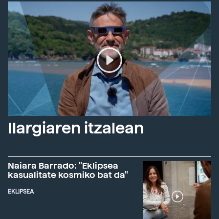
Ilargiaren itzalean
Naiara Barrado: "Eklipsea
kasualitate kosmiko bat da"
EKLIPSEA