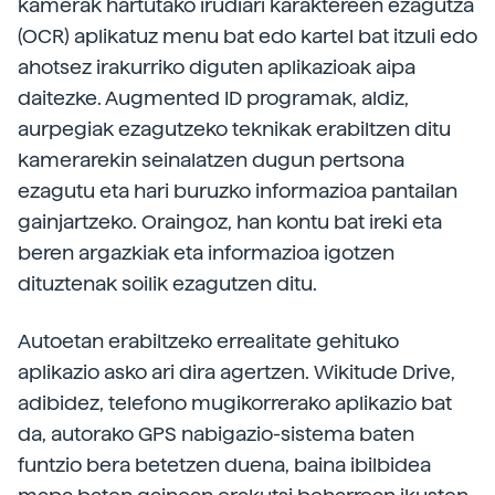
kamerak hartutako irudiari karaktereen ezagutza
(OCR) aplikatuz menu bat edo kartel bat itzuli edo
ahotsez irakurriko diguten aplikazioak aipa
daitezke. Augmented ID programak, aldiz,
aurpegiak ezagutzeko teknikak erabiltzen ditu
kamerarekin seinalatzen dugun pertsona
ezagutu eta hari buruzko informazioa pantailan
gainjartzeko. Oraingoz, han kontu bat ireki eta
beren argazkiak eta informazioa igotzen
dituztenak soilik ezagutzen ditu.
Autoetan erabiltzeko errealitate gehituko
aplikazio asko ari dira agertzen. Wikitude Drive,
adibidez, telefono mugikorrerako aplikazio bat
da, autorako GPS nabigazio-sistema baten
funtzio bera betetzen duena, baina ibilbidea