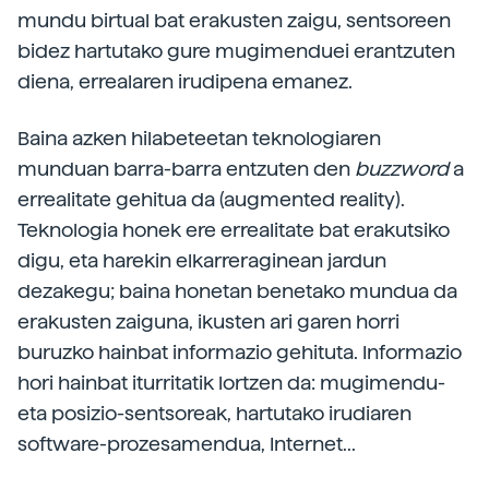
mundu birtual bat erakusten zaigu, sentsoreen
bidez hartutako gure mugimenduei erantzuten
diena, errealaren irudipena emanez.
Baina azken hilabeteetan teknologiaren
munduan barra-barra entzuten den
buzzword
a
errealitate gehitua da (augmented reality).
Teknologia honek ere errealitate bat erakutsiko
digu, eta harekin elkarreraginean jardun
dezakegu; baina honetan benetako mundua da
erakusten zaiguna, ikusten ari garen horri
buruzko hainbat informazio gehituta. Informazio
hori hainbat iturritatik lortzen da: mugimendu-
eta posizio-sentsoreak, hartutako irudiaren
software-prozesamendua, Internet...