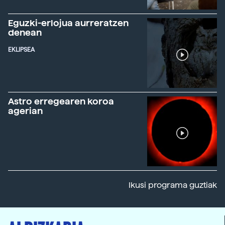
Eguzki-erlojua aurreratzen
denean
EKLIPSEA
Astro erregearen koroa
agerian
Ikusi programa guztiak