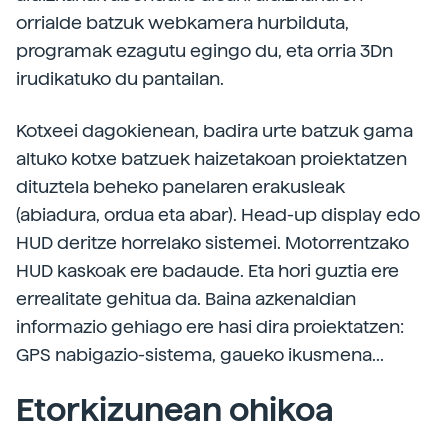
orrialde batzuk webkamera hurbilduta,
programak ezagutu egingo du, eta orria 3Dn
irudikatuko du pantailan.
Kotxeei dagokienean, badira urte batzuk gama
altuko kotxe batzuek haizetakoan proiektatzen
dituztela beheko panelaren erakusleak
(abiadura, ordua eta abar). Head-up display edo
HUD deritze horrelako sistemei. Motorrentzako
HUD kaskoak ere badaude. Eta hori guztia ere
errealitate gehitua da. Baina azkenaldian
informazio gehiago ere hasi dira proiektatzen:
GPS nabigazio-sistema, gaueko ikusmena...
Etorkizunean ohikoa