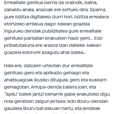
Errealitate gehitua berria da oraindik, baina,
zabaldu ahala, arazoak ere sortuko dira. Spama,
gure bizitza digitaleko izurri hori, bizitza errealera
etortzeko arriskua dago; kalean goazela
inguruko dendak publizitatea gure errealitate
gehituko pantailan erakusten hasiz gero... Edo
pribatutasuna ere arazoa izan daiteke: kalean
goazela edonork ezagutu ahal izatea...
Hala ere, datozen urteotan ziur errealitate
gehituko gero eta aplikazio gehiago eta
ahaltsuagoak ikusiko ditugula, gero eta euskarri
gehiagotan. Arropa-denda batera joan, eta
"ispilu" batek jantzi beharrik gabe erakutsiko digu
nola geratzen zaigun jertsea; edo liburu-dendan
gaudela liburu bat eskuan hartu, eta jendeak