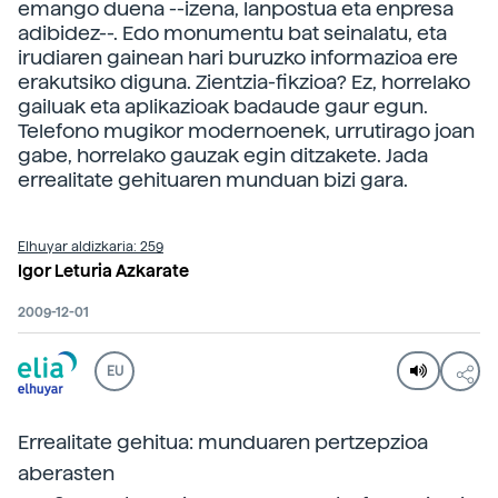
emango duena --izena, lanpostua eta enpresa
adibidez--. Edo monumentu bat seinalatu, eta
irudiaren gainean hari buruzko informazioa ere
erakutsiko diguna. Zientzia-fikzioa? Ez, horrelako
gailuak eta aplikazioak badaude gaur egun.
Telefono mugikor modernoenek, urrutirago joan
gabe, horrelako gauzak egin ditzakete. Jada
errealitate gehituaren munduan bizi gara.
Elhuyar aldizkaria: 259
Igor Leturia Azkarate
2009-12-01
EU
Errealitate gehitua: munduaren pertzepzioa
aberasten