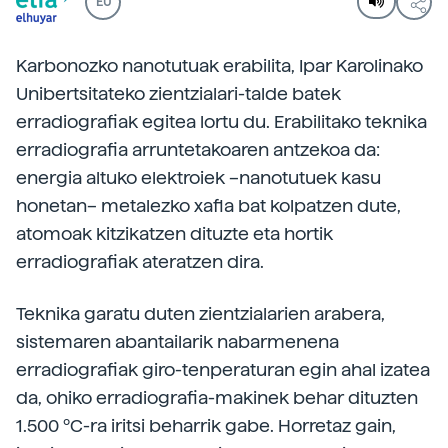
EU
Karbonozko nanotutuak erabilita, Ipar Karolinako
Unibertsitateko zientzialari-talde batek
erradiografiak egitea lortu du. Erabilitako teknika
erradiografia arruntetakoaren antzekoa da:
energia altuko elektroiek –nanotutuek kasu
honetan– metalezko xafla bat kolpatzen dute,
atomoak kitzikatzen dituzte eta hortik
erradiografiak ateratzen dira.
Teknika garatu duten zientzialarien arabera,
sistemaren abantailarik nabarmenena
erradiografiak giro-tenperaturan egin ahal izatea
da, ohiko erradiografia-makinek behar dituzten
1.500 ºC-ra iritsi beharrik gabe. Horretaz gain,