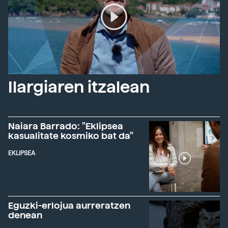
Ilargiaren itzalean
Naiara Barrado: "Eklipsea
kasualitate kosmiko bat da"
EKLIPSEA
Eguzki-erlojua aurreratzen
denean