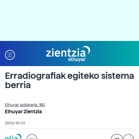
Erradiografiak egiteko sistema
berria
Elhuyar aldizkaria: 180
Elhuyar Zientzia
2002-10-01