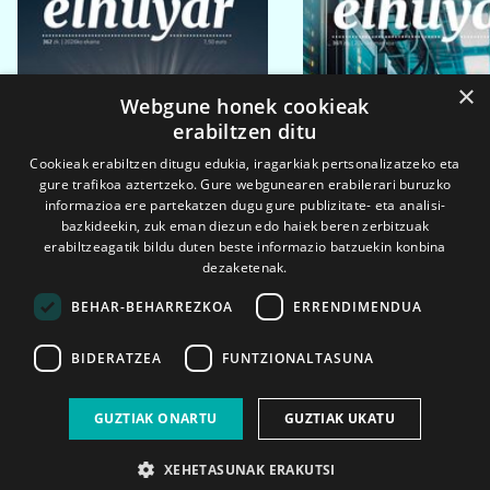
×
Webgune honek cookieak
erabiltzen ditu
Cookieak erabiltzen ditugu edukia, iragarkiak pertsonalizatzeko eta
gure trafikoa aztertzeko. Gure webgunearen erabilerari buruzko
informazioa ere partekatzen dugu gure publizitate- eta analisi-
bazkideekin, zuk eman diezun edo haiek beren zerbitzuak
erabiltzeagatik bildu duten beste informazio batzuekin konbina
dezaketenak.
BEHAR-BEHARREZKOA
ERRENDIMENDUA
BIDERATZEA
FUNTZIONALTASUNA
2026ko eka. 1a
2026ko mar. 1a
GUZTIAK ONARTU
GUZTIAK UKATU
XEHETASUNAK ERAKUTSI