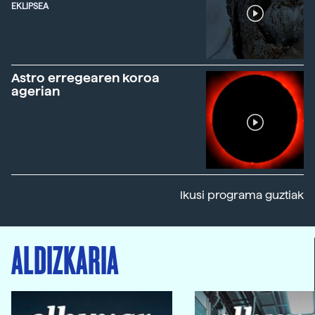
EKLIPSEA
Astro erregearen koroa
agerian
Ikusi programa guztiak
ALDIZKARIA