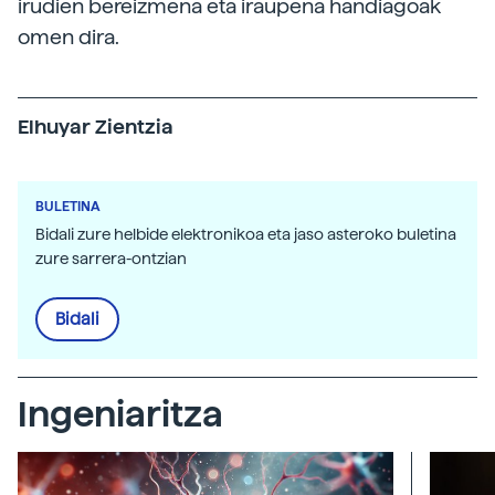
irudien bereizmena eta iraupena handiagoak
omen dira.
Elhuyar Zientzia
BULETINA
Bidali zure helbide elektronikoa eta jaso asteroko buletina
zure sarrera-ontzian
Bidali
Ingeniaritza