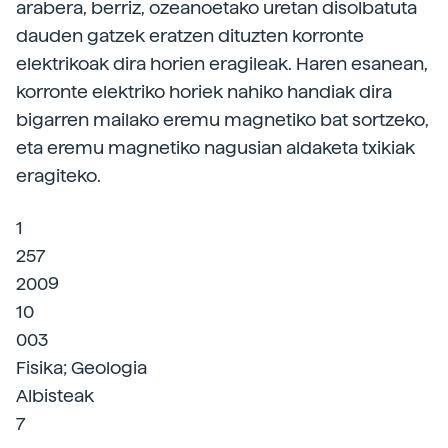
arabera, berriz, ozeanoetako uretan disolbatuta
dauden gatzek eratzen dituzten korronte
elektrikoak dira horien eragileak. Haren esanean,
korronte elektriko horiek nahiko handiak dira
bigarren mailako eremu magnetiko bat sortzeko,
eta eremu magnetiko nagusian aldaketa txikiak
eragiteko.
1
257
2009
10
003
Fisika; Geologia
Albisteak
7