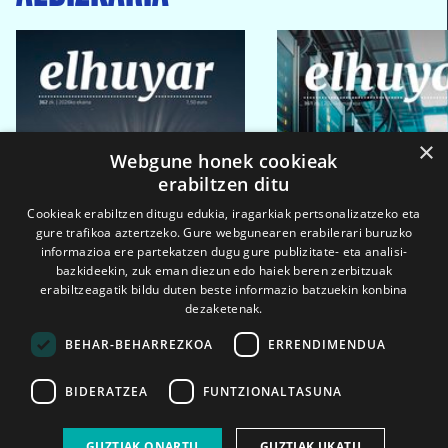
×
Webgune honek cookieak
erabiltzen ditu
Cookieak erabiltzen ditugu edukia, iragarkiak pertsonalizatzeko eta
gure trafikoa aztertzeko. Gure webgunearen erabilerari buruzko
informazioa ere partekatzen dugu gure publizitate- eta analisi-
bazkideekin, zuk eman diezun edo haiek beren zerbitzuak
erabiltzeagatik bildu duten beste informazio batzuekin konbina
dezaketenak.
BEHAR-BEHARREZKOA
ERRENDIMENDUA
BIDERATZEA
FUNTZIONALTASUNA
2026ko eka. 1a
2026ko mar. 1a
GUZTIAK ONARTU
GUZTIAK UKATU