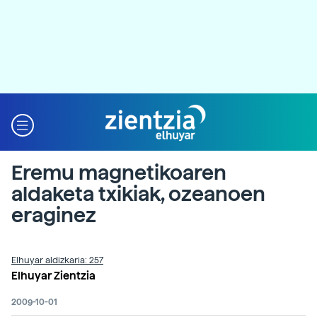
Eremu magnetikoaren
aldaketa txikiak, ozeanoen
eraginez
Elhuyar aldizkaria: 257
Elhuyar Zientzia
2009-10-01