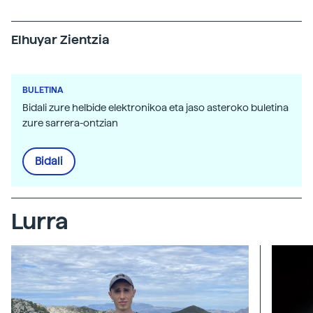
Elhuyar Zientzia
BULETINA
Bidali zure helbide elektronikoa eta jaso asteroko buletina
zure sarrera-ontzian
Bidali
Lurra