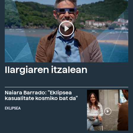
Ilargiaren itzalean
Naiara Barrado: "Eklipsea
kasualitate kosmiko bat da"
EKLIPSEA