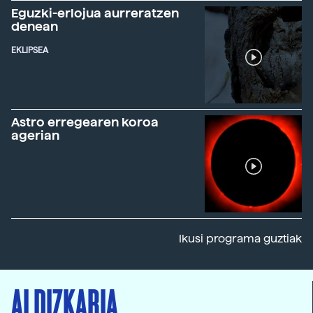
Eguzki-erlojua aurreratzen
denean
EKLIPSEA
Astro erregearen koroa
agerian
Ikusi programa guztiak
ALDIZKARIA