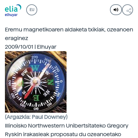
EU
Eremu magnetikoaren aldaketa txikiak, ozeanoen
eraginez
2009/10/01 | Elhuyar
(Argazkia: Paul Downey)
Illinoisko Northwestern Unibertsitateko Gregory
Ryskin irakasleak proposatu du ozeanoetako