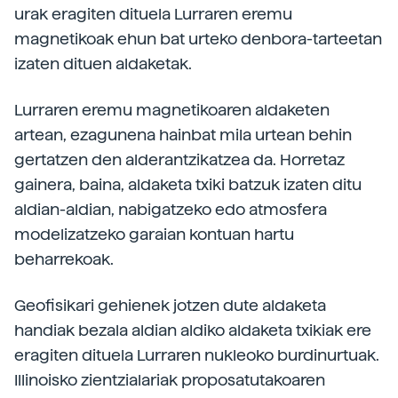
urak eragiten dituela Lurraren eremu
magnetikoak ehun bat urteko denbora-tarteetan
izaten dituen aldaketak.
Lurraren eremu magnetikoaren aldaketen
artean, ezagunena hainbat mila urtean behin
gertatzen den alderantzikatzea da. Horretaz
gainera, baina, aldaketa txiki batzuk izaten ditu
aldian-aldian, nabigatzeko edo atmosfera
modelizatzeko garaian kontuan hartu
beharrekoak.
Geofisikari gehienek jotzen dute aldaketa
handiak bezala aldian aldiko aldaketa txikiak ere
eragiten dituela Lurraren nukleoko burdinurtuak.
Illinoisko zientzialariak proposatutakoaren